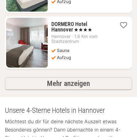
Aufzug
DORMERO Hotel
1
Hannover
, 4 Sterne
Nacht
Hannover
·
1.6 Km vom
ab
Stadtzentrum
63,09
Sauna
€
Aufzug
Ergebnisse
Mehr anzeigen
Unsere 4-Sterne Hotels in Hannover
Möchtest du dir für deine nächste Auszeit etwas
Besonderes gönnen? Dann übernachte in einem 4-