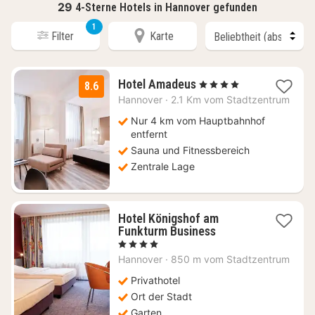
29
4-Sterne Hotels in Hannover gefunden
1
Filter
Karte
1
Hotel Amadeus
, 4 Sterne
8.6
Nacht
Hannover
·
2.1 Km vom Stadtzentrum
ab
111,18
Nur 4 km vom Hauptbahnhof
€
entfernt
Sauna und Fitnessbereich
Zentrale Lage
Hotel Königshof am
1
Funkturm Business
Nacht
, 4 Sterne
ab
Hannover
·
850 m vom Stadtzentrum
124
€
Privathotel
Ort der Stadt
Garten