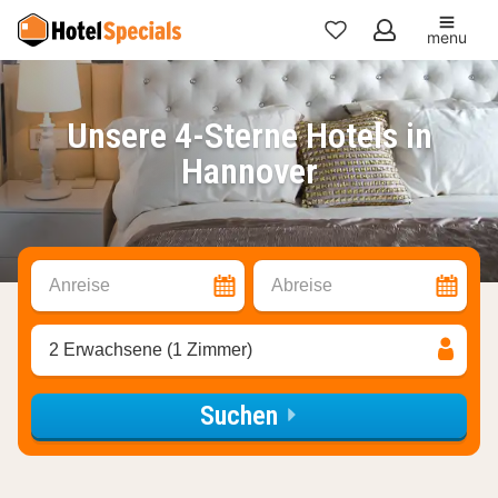
menu
Meine
Favoriten
Unsere 4-Sterne Hotels in
Hannover
Anreise
Abreise
2 Erwachsene (1 Zimmer)
Suchen