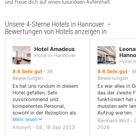
und freue dich auf einen luxuriösen Aufenthalt.
Unsere 4-Sterne Hotels in Hannover –
Bewertungen von Hotels anzeigen in
Hotel Amadeus
Leona
Hanno
Hotel in Hannover
Hotel 
von
von
8.6
Sehr gut
‐
36
8.6
Sehr gut
‐
9
10,
10,
Bewertungen
Bewertungen
Es hat uns rundum in diesem
Es war alles in 
Hotel gefallen. Sehr
das der zweite F
zuvorkommend und
funktioniert hat 
kompetentes Personal,
mussten sehr la
sowohl in der Rezeption als
Aufzug warten.
auch im Service.
Mehr lesen
Reinhard Wolf ‐ 
Anonym ‐ DE, 18 Sep 2023
2026