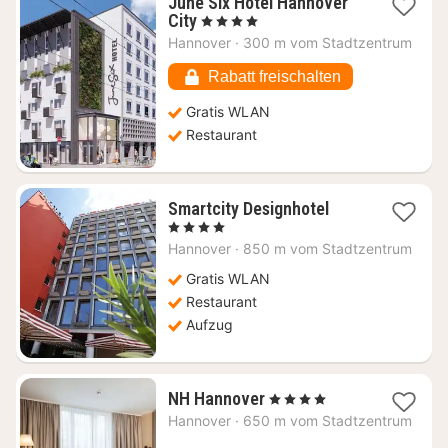
June Six Hotel Hannover
1
City
, 4 Sterne
Nacht
Hannover
·
300 m vom Stadtzentrum
ab
64,76
Rabatt freischalten
€
Gratis WLAN
Restaurant
1
Smartcity Designhotel
Nacht
, 4 Sterne
ab
Hannover
·
850 m vom Stadtzentrum
88,32
€
Gratis WLAN
Restaurant
Aufzug
1
NH Hannover
, 4 Sterne
Nacht
Hannover
·
650 m vom Stadtzentrum
ab