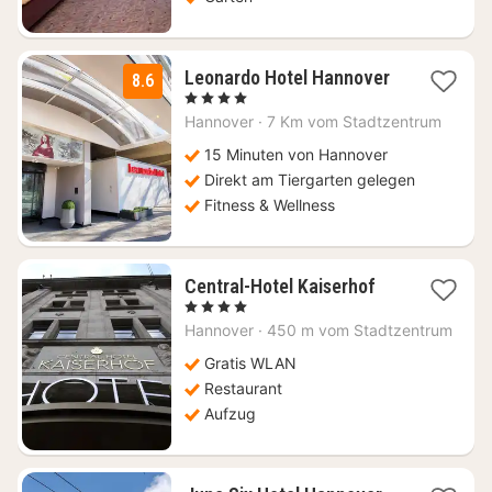
Leonardo Hotel Hannover
8.6
1
, 4 Sterne
Nacht
Hannover
·
7 Km vom Stadtzentrum
ab
90
15 Minuten von Hannover
€
Direkt am Tiergarten gelegen
Fitness & Wellness
1
Central-Hotel Kaiserhof
Nacht
, 4 Sterne
ab
Hannover
·
450 m vom Stadtzentrum
81,50
€
Gratis WLAN
Restaurant
Aufzug