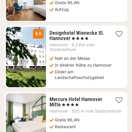
74,83
Gratis WLAN
€
Aufzug
Designhotel Wienecke XI.
8.6
1
Hannover
, 4 Sterne
Nacht
Hannover
·
6.2 Km vom
ab
Stadtzentrum
104
Nah an der Messe
€
In direkter Nähe zu Hannover
Direkt am
Landschaftsschutzgebiet
Mercure Hotel Hannover
1
Mitte
, 4 Sterne
Nacht
Hannover
·
500 m vom Stadtzentrum
ab
78,50
Gratis WLAN
€
Restaurant