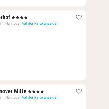
1
erhof
, 4 Sterne
Nacht
en
›
Hannover
Auf der Karte anzeigen
ab
87,21
€
1
nover Mitte
, 4 Sterne
Nacht
en
›
Hannover
Auf der Karte anzeigen
ab
78,50