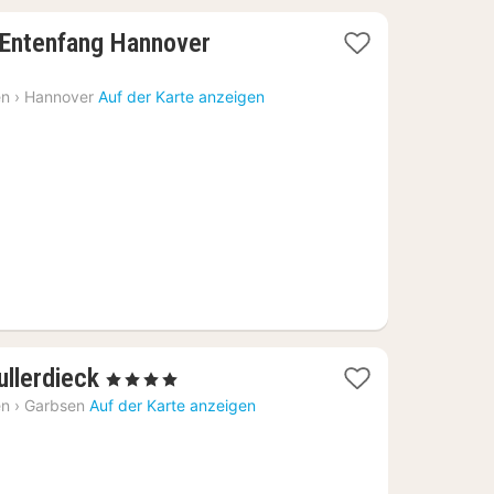
1
Entenfang Hannover
Nacht
ab
en
›
Hannover
Auf der Karte anzeigen
67,18
€
1
ullerdieck
, 4 Sterne
Nacht
en
›
Garbsen
Auf der Karte anzeigen
ab
114,39
€