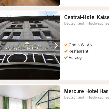
Central-Hotel Kais
Deutschland
›
Niedersachs
Gratis WLAN
Vorheriges Bild
Nächstes Bild
Restaurant
Aufzug
Mercure Hotel Han
Deutschland
›
Niedersachs