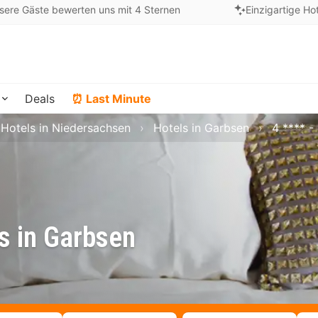
sere Gäste bewerten uns mit 4 Sternen
Einzigartige Ho
Deals
⏰ Last Minute
Hotels in Niedersachsen
Hotels in Garbsen
4 **** -
s in Garbsen