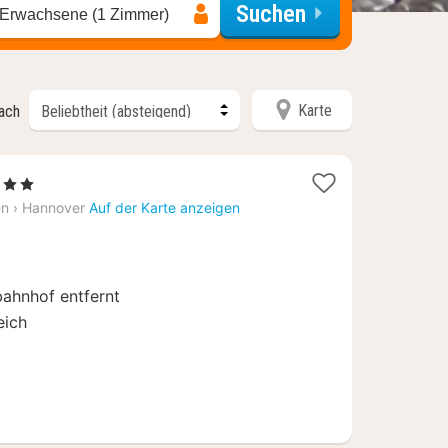
Suchen
 Erwachsene (1 Zimmer)
Karte
nach
erne
cht
en
›
Hannover
Auf der Karte anzeigen
1,18
ahnhof entfernt
eich