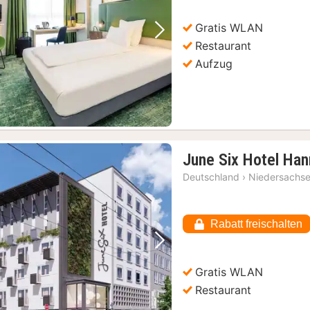
Gratis WLAN
Vorheriges Bild
Nächstes Bild
Restaurant
Aufzug
June Six Hotel Han
Deutschland
›
Niedersachs
Rabatt freischalten
Vorheriges Bild
Nächstes Bild
Gratis WLAN
Restaurant