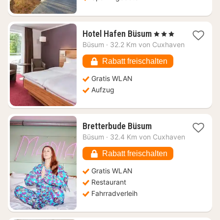
1
Hotel Hafen Büsum
, 3 Sterne
Nacht
Büsum
·
32.2 Km von Cuxhaven
ab
161,17
Rabatt freischalten
€
Gratis WLAN
Aufzug
1
Bretterbude Büsum
Nacht
Büsum
·
32.4 Km von Cuxhaven
ab
127,01
Rabatt freischalten
€
Gratis WLAN
Restaurant
Fahrradverleih