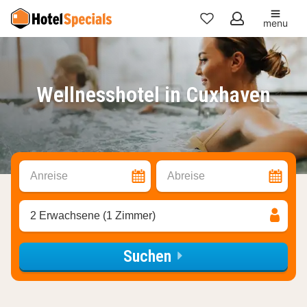
menu
Meine
Favoriten
Wellnesshotel in Cuxhaven
Anreise
Abreise
2 Erwachsene (1 Zimmer)
Suchen