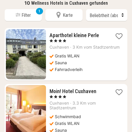
10
Wellness Hotels in Cuxhaven gefunden
1
Filter
Karte
1
Aparthotel kleine Perle
Nacht
, 4 Sterne
ab
Cuxhaven
·
3 Km vom Stadtzentrum
138,25
€
Gratis WLAN
Sauna
Fahrradverleih
1
Moin! Hotel Cuxhaven
Nacht
, 4 Sterne
ab
Cuxhaven
·
3.3 Km vom
145,26
Stadtzentrum
€
Schwimmbad
Gratis WLAN
Sauna