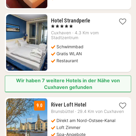
1
Hotel Strandperle
Nacht
, 5 Sterne
ab
Cuxhaven
·
4.3 Km vom
204
Stadtzentrum
€
Schwimmbad
Gratis WLAN
Restaurant
Wir haben 7 weitere Hotels in der Nähe von
Cuxhaven gefunden
1
River Loft Hotel
9.0
Nacht
Brunsbüttel
·
29.4 Km von Cuxhaven
ab
132
Direkt am Nord-Ostsee-Kanal
€
Loft Zimmer
Spa-Angebote