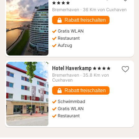
Nacht
, 4 Sterne
ab
Bremerhaven
·
36 Km von Cuxhaven
113,34
€
Rabatt freischalten
Gratis WLAN
Restaurant
Aufzug
1
Hotel Haverkamp
, 4 Sterne
Nacht
Bremerhaven
·
35.8 Km von
ab
Cuxhaven
142,76
€
Rabatt freischalten
Schwimmbad
Gratis WLAN
Restaurant