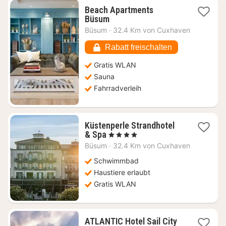
Beach Apartments
1
Büsum
Nacht
Büsum
·
32.4 Km von Cuxhaven
ab
169,22
Rabatt freischalten
€
Gratis WLAN
Sauna
Fahrradverleih
Küstenperle Strandhotel
1
& Spa
, 4 Sterne
Nacht
Büsum
·
32.4 Km von Cuxhaven
ab
203,41
Schwimmbad
€
Haustiere erlaubt
Gratis WLAN
1
ATLANTIC Hotel Sail City