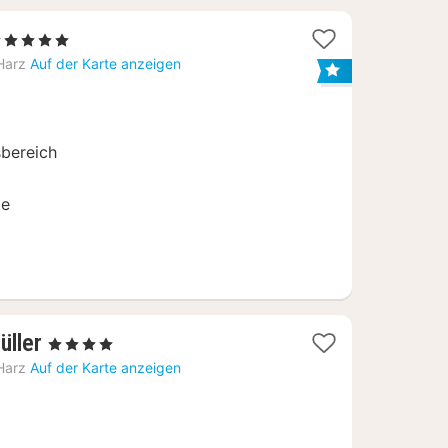
5 Sterne
acht
Harz
Auf der Karte anzeigen
b
75
sbereich
ge
1
üller
, 4 Sterne
Nacht
Harz
Auf der Karte anzeigen
ab
135
€