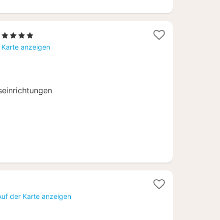
1
, 4 Sterne
Nacht
 Karte anzeigen
ab
166,25
€
seinrichtungen
Auf der Karte anzeigen