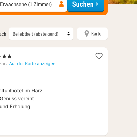
Suchen
 Erwachsene (1 Zimmer)
Karte
nach
1
3 Sterne
Nacht
Harz
Auf der Karte anzeigen
ab
69
€
lfühlhotel im Harz
 Genuss vereint
 und Erholung