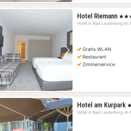
1
Hotel Riemann
, 3 Ste
Nac
Hotel in
Bad Lauterberg im 
ab
73,
€
Gratis WLAN
Vorheriges Bild
Nächstes Bild
Restaurant
Zimmerservice
1
Hotel am Kurpark
, 
N
Hotel in
Bad Lauterberg im 
a
1