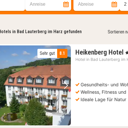
Anreise
Abreise
2
Hotels in Bad Lauterberg im Harz gefunden
Sortieren 
Heikenberg Hotel
, 
Sehr gut
8.1
Hotel in
Bad Lauterberg im 
Gesundheits- und Woh
Vorheriges Bild
Nächstes Bild
Wellness, Fitness und
Ideale Lage für Natur