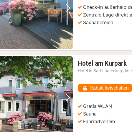
€
Check-In außerhalb d
Vorheriges Bild
Nächstes Bild
Zentrale Lage direkt 
Saunabereich
1
Hotel am Kurpark
N
Hotel in
Bad Lauterberg im 
a
1
Rabatt freischalten
€
Vorheriges Bild
Nächstes Bild
Gratis WLAN
Sauna
Fahrradverleih