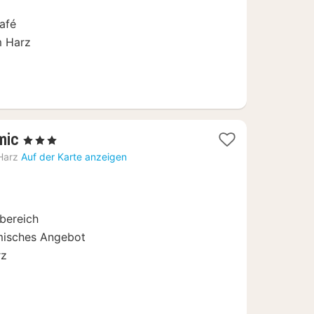
afé
m Harz
2
mic
, 3 Sterne
Nächte
Harz
Auf der Karte anzeigen
ab
92,66
€
bereich
omisches Angebot
rz