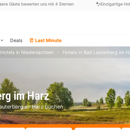
sere Gäste bewerten uns mit 4 Sternen
Einzigartige Ho
Deals
⏰ Last Minute
Hotels in Niedersachsen
Hotels in Bad Lauterberg im H
erg im Harz
Lauterberg im Harz buchen