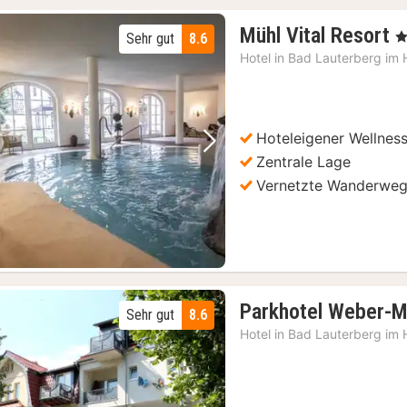
1
Mühl Vital Resort
, 
Sehr gut
8.6
N
Hotel in
Bad Lauterberg im 
a
1
€
Hoteleigener Wellnes
Vorheriges Bild
Nächstes Bild
Zentrale Lage
Vernetzte Wanderwe
Parkhotel Weber-M
Sehr gut
8.6
Hotel in
Bad Lauterberg im 