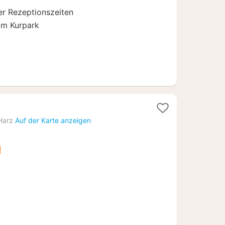
er Rezeptionszeiten
am Kurpark
acht
Harz
Auf der Karte anzeigen
b
16,07