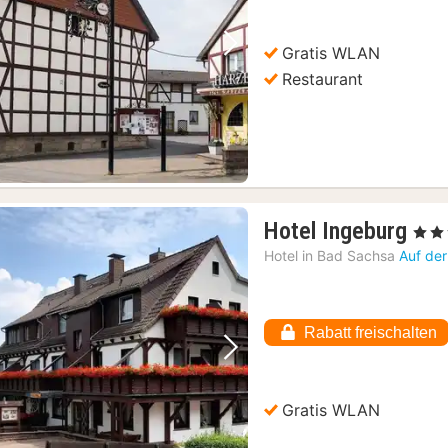
€
Gratis WLAN
Vorheriges Bild
Nächstes Bild
Restaurant
1
Hotel Ingeburg
, 3 St
Nac
Hotel in
Bad Sachsa
Auf der
ab
90,
€
Rabatt freischalten
Vorheriges Bild
Nächstes Bild
Gratis WLAN