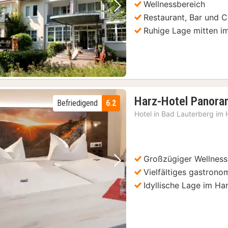
Wellnessbereich
Vorheriges Bild
Nächstes Bild
Restaurant, Bar und C
Ruhige Lage mitten i
Harz-Hotel Panora
Befriedigend
6.2
Hotel in
Bad Lauterberg im 
Großzügiger Wellness
Vorheriges Bild
Nächstes Bild
Vielfältiges gastron
Idyllische Lage im Ha