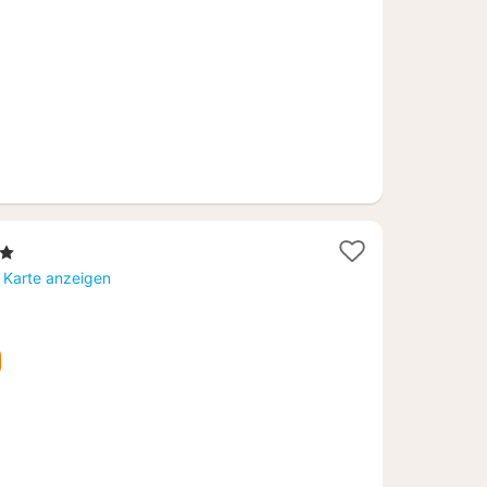
erne
ht
 Karte anzeigen
97