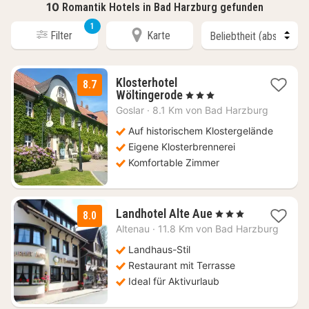
10
Romantik Hotels in Bad Harzburg gefunden
1
Filter
Karte
Klosterhotel
8.7
1
Wöltingerode
, 3 Sterne
Nacht
Goslar
·
8.1 Km von Bad Harzburg
ab
65
Auf historischem Klostergelände
€
Eigene Klosterbrennerei
Komfortable Zimmer
3
Landhotel Alte Aue
, 3 Sterne
8.0
Nächte
Altenau
·
11.8 Km von Bad Harzburg
ab
65,33
Landhaus-Stil
€
Restaurant mit Terrasse
Ideal für Aktivurlaub