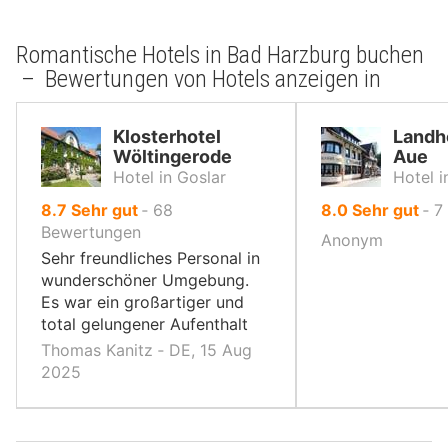
Romantische Hotels in Bad Harzburg buchen
– Bewertungen von Hotels anzeigen in
Klosterhotel
Landho
Wöltingerode
Aue
Hotel in Goslar
Hotel i
von
von
8.7
Sehr gut
‐
68
8.0
Sehr gut
‐
7
10,
10,
Bewertungen
Anonym
Sehr freundliches Personal in
wunderschöner Umgebung.
Es war ein großartiger und
total gelungener Aufenthalt
Thomas Kanitz ‐ DE, 15 Aug
2025