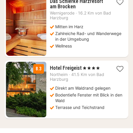
Das Schierke Harzresort
2
am Brocken
Nächte
Wernigerode
·
16.2 Km von Bad
ab
Harzburg
259,50
Mitten im Harz
€
Zahlreiche Rad- und Wanderwege
in der Umgebung
Wellness
1
Hotel Freigeist
, 4 Sterne
8.3
Nacht
Northeim
·
41.5 Km von Bad
ab
Harzburg
118
Direkt am Waldrand gelegen
€
Bodentiefe Fenster mit Blick in den
Wald
Terrasse und Teichstrand