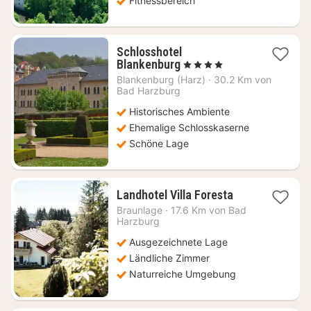
Fitnessbereich
Schlosshotel
1
Blankenburg
, 4 Sterne
Nacht
Blankenburg (Harz)
·
30.2 Km von
ab
Bad Harzburg
166,10
Historisches Ambiente
€
Ehemalige Schlosskaserne
Schöne Lage
1
Landhotel Villa Foresta
Nacht
Braunlage
·
17.6 Km von Bad
ab
Harzburg
120
Ausgezeichnete Lage
€
Ländliche Zimmer
Naturreiche Umgebung