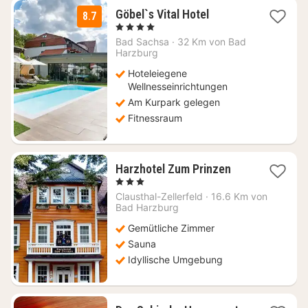
1
Göbel`s Vital Hotel
8.7
Nacht
, 4 Sterne
ab
Bad Sachsa
·
32 Km von Bad
166,25
Harzburg
€
Hoteleiegene
Wellnesseinrichtungen
Am Kurpark gelegen
Fitnessraum
1
Harzhotel Zum Prinzen
Nacht
, 3 Sterne
ab
Clausthal-Zellerfeld
·
16.6 Km von
99,36
Bad Harzburg
€
Gemütliche Zimmer
Sauna
Idyllische Umgebung