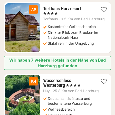
1
Torfhaus Harzresort
7.9
Nacht
, 4 Sterne
ab
Torfhaus
·
9.5 Km von Bad Harzburg
175
€
Kostenfreier Wellnessbereich
Direkter Blick zum Brocken im
Nationalpark Harz
Skifahren in der Umgebung
Wir haben 7 weitere Hotels in der Nähe von Bad
Harzburg gefunden
Wasserschloss
8.4
1
Westerburg
, 4 Sterne
Nacht
Huy
·
25.8 Km von Bad Harzburg
ab
125
Deutschlands älteste und
€
besterhaltene Wasserburg
Wellnessbereich