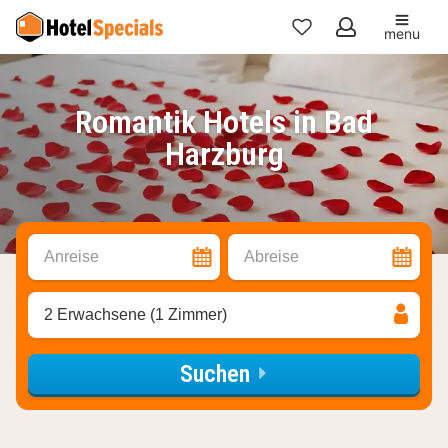
menu
Meine
Favoriten
Romantik Hotels in Bad
Harzburg
Anreise
Abreise
2 Erwachsene (1 Zimmer)
Suchen