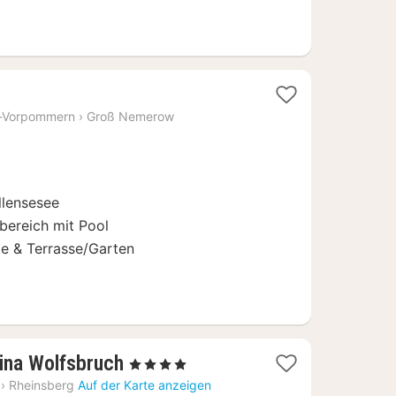
-Vorpommern
›
Groß Nemerow
llensesee
bereich mit Pool
ge & Terrasse/Garten
2
ina Wolfsbruch
, 4 Sterne
Nächte
›
Rheinsberg
Auf der Karte anzeigen