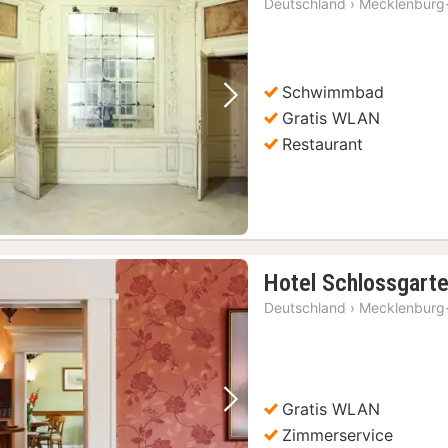
Deutschland
›
Mecklenburg
Schwimmbad
Vorheriges Bild
Nächstes Bild
Gratis WLAN
Restaurant
Hotel Schlossgart
Deutschland
›
Mecklenburg
Gratis WLAN
Vorheriges Bild
Nächstes Bild
Zimmerservice