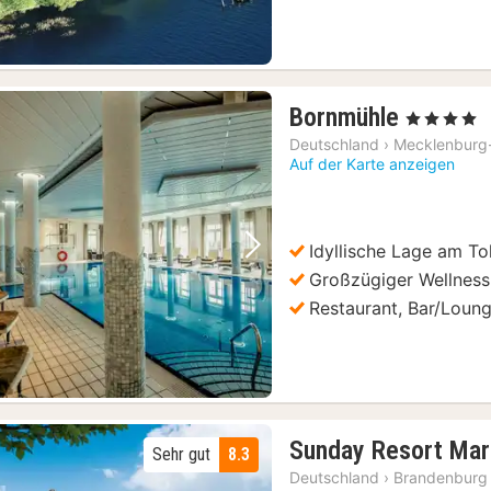
1
Bornmühle
, 4 Sterne
Nacht
Deutschland
›
Mecklenburg
ab
Auf der Karte anzeigen
176
€
Idyllische Lage am To
Vorheriges Bild
Nächstes Bild
Großzügiger Wellness
Restaurant, Bar/Loun
Sunday Resort Mar
Sehr gut
8.3
Deutschland
›
Brandenburg