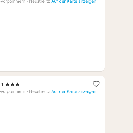
Nacht
-Vorpommern
›
Neustrelitz
Auf der Karte anzeigen
ab
142,88
€
1
en
, 3 Sterne
Nacht
-Vorpommern
›
Neustrelitz
Auf der Karte anzeigen
ab
113,81
€