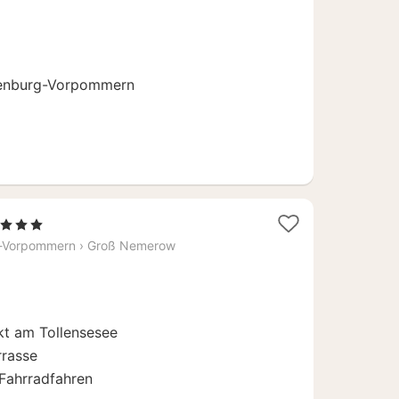
92
€
lenburg-Vorpommern
1
, 3 Sterne
Nacht
-Vorpommern
›
Groß Nemerow
ab
132
€
kt am Tollensesee
rrasse
Fahrradfahren