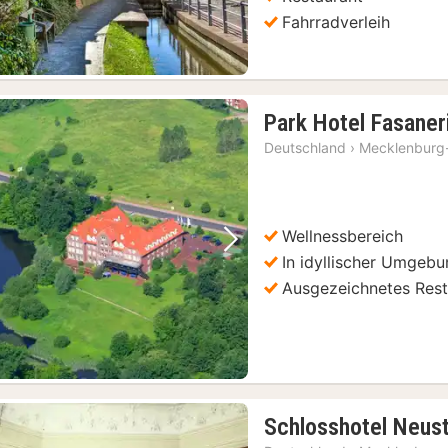
Fahrradverleih
Park Hotel Fasaner
Deutschland
›
Mecklenburg
Wellnessbereich
Vorheriges Bild
Nächstes Bild
In idyllischer Umgeb
Ausgezeichnetes Rest
Schlosshotel Neust