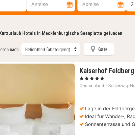
Anreise
Abreise
2
Kurzurlaub Hotels in Mecklenburgische Seenplatte gefunden
Karte
ieren nach
Kaiserhof Feldberg 
, 5 Sterne
Deutschland
›
Schleswig-Ho
Lage in der Feldberg
Vorheriges Bild
Nächstes Bild
Ideal für Wander-, Ra
Sonnenterrasse und 