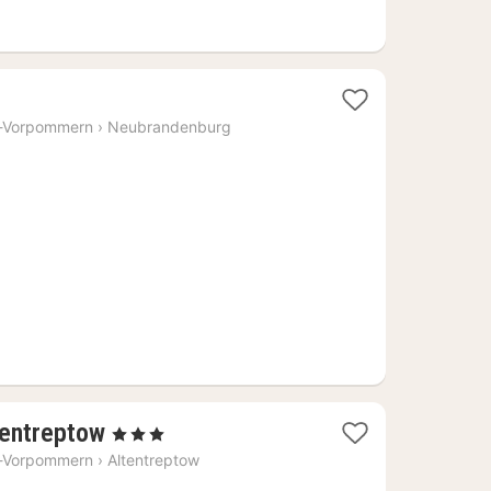
t
-Vorpommern
›
Neubrandenburg
4
1
tentreptow
, 3 Sterne
Nacht
-Vorpommern
›
Altentreptow
ab