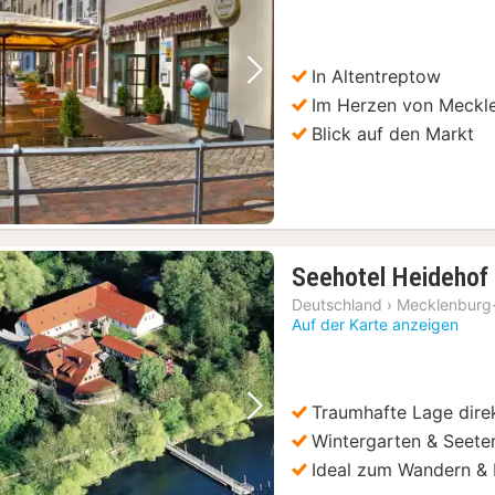
In Altentreptow
Vorheriges Bild
Nächstes Bild
Im Herzen von Meck
Blick auf den Markt
Seehotel Heidehof
Deutschland
›
Mecklenburg
Auf der Karte anzeigen
Traumhafte Lage dire
Vorheriges Bild
Nächstes Bild
Wintergarten & Seete
Ideal zum Wandern & 