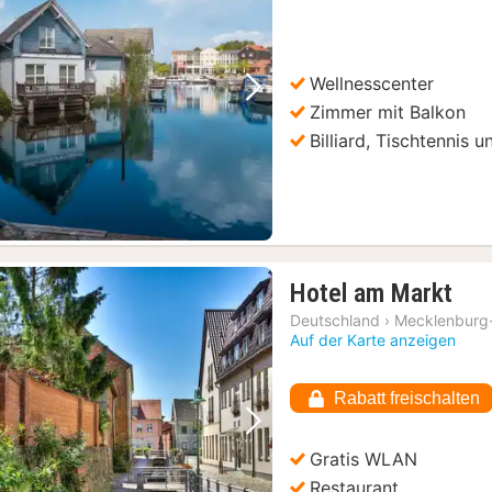
Wellnesscenter
Vorheriges Bild
Nächstes Bild
Zimmer mit Balkon
Billiard, Tischtennis 
1
Hotel am Markt
Nac
Deutschland
›
Mecklenburg
ab
Auf der Karte anzeigen
63,
€
Rabatt freischalten
Vorheriges Bild
Nächstes Bild
Gratis WLAN
Restaurant