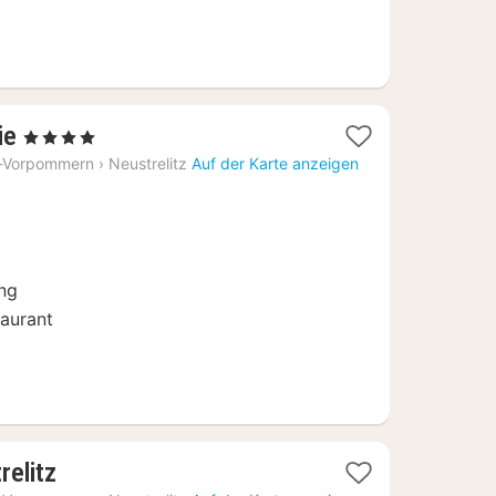
1
ie
, 4 Sterne
Nacht
-Vorpommern
›
Neustrelitz
Auf der Karte anzeigen
ab
109
€
ung
aurant
1
relitz