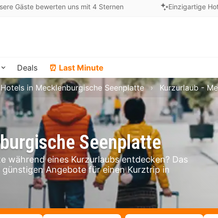
sere Gäste bewerten uns mit 4 Sternen
Einzigartige Ho
Deals
⏰ Last Minute
Hotels in Mecklenburgische Seenplatte
Kurzurlaub - Me
burgische Seenplatte
e während eines Kurzurlaubs entdecken? Das
e günstigen Angebote für einen Kurztrip in