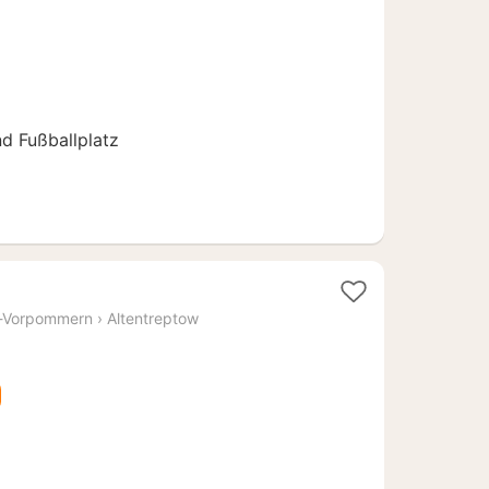
ab
99
€
und Fußballplatz
ht
-Vorpommern
›
Altentreptow
93