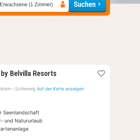
Suchen
 Erwachsene (1 Zimmer)
2
by Belvilla Resorts
Nächte
ab
lstein
›
Schleswig
Auf der Karte anzeigen
54
€
er Seenlandschaft
d- und Natururlaub
Gartenanlage