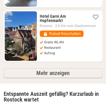
Hotel Garni Am
1
Hopfenmarkt
Nacht
Rostock
·
2.6 Km vom Stadtzentrum
ab
104,77
Rabatt freischalten
€
Gratis WLAN
Restaurant
Aufzug
Ergebnisse
Mehr anzeigen
Entspannte Auszeit gefällig? Kurzurlaub in
Rostock wartet