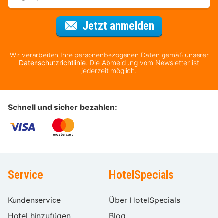
Für den Newsl
Jetzt anmelden
Wir verarbeiten Ihre personenbezogenen Daten gemäß unserer
Datenschutzrichtlinie
. Die Abmeldung vom Newsletter ist
jederzeit möglich.
Schnell und sicher bezahlen:
Service
HotelSpecials
Kundenservice
Über HotelSpecials
Hotel hinzufügen
Blog