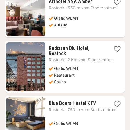
1
Arthotel ANA Amber
Nacht
Rostock
·
650 m vom Stadtzentrum
ab
65,85
Gratis WLAN
€
Aufzug
Radisson Blu Hotel,
1
Rostock
Nacht
Rostock
·
2 Km vom Stadtzentrum
ab
132,79
Gratis WLAN
€
Restaurant
Sauna
1
Blue Doors Hostel KTV
Nacht
Rostock
·
750 m vom Stadtzentrum
ab
147,78
€
Gratis WLAN