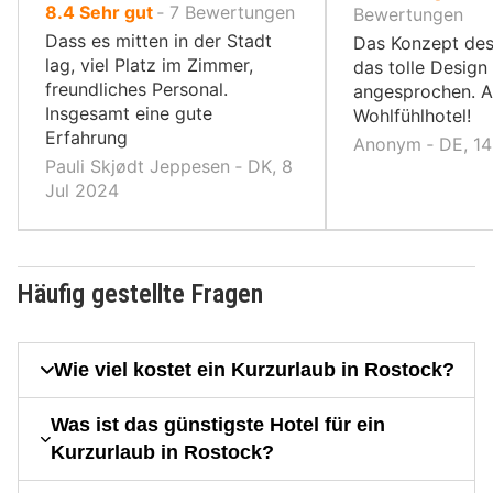
von
8.4
Sehr gut
‐
7
Bewertungen
10,
Bewertungen
10,
Dass es mitten in der Stadt
Das Konzept des
lag, viel Platz im Zimmer,
das tolle Design
freundliches Personal.
angesprochen. A
Insgesamt eine gute
Wohlfühlhotel!
Erfahrung
Anonym ‐ DE, 14
Pauli Skjødt Jeppesen ‐ DK, 8
Jul 2024
Häufig gestellte Fragen
Wie viel kostet ein Kurzurlaub in Rostock?
Was ist das günstigste Hotel für ein
Kurzurlaub in Rostock?