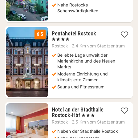
Nahe Rostocks
Sehenswürdigkeiten
1
Pentahotel Rostock
8.5
Nacht
, 4 Sterne
ab
Rostock
·
2.4 Km vom Stadtzentrum
116
€
Beliebte Lage unweit der
Marienkirche und des Neuen
Markts
Moderne Einrichtung und
klimatisierte Zimmer
Sauna und Fitnessraum
Hotel an der Stadthalle
1
Rostock-Hbf
, 3 Sterne
Nacht
Rostock
·
2.5 Km vom Stadtzentrum
ab
69
Neben der Stadthalle Rostock
€