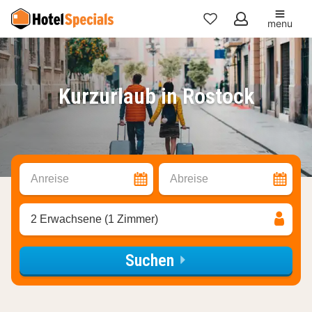
menu
Meine
Favoriten
Kurzurlaub in Rostock
Anreise
Abreise
2 Erwachsene (1 Zimmer)
Suchen