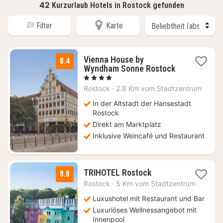
42
Kurzurlaub Hotels in Rostock gefunden
Filter
Karte
Vienna House by
8.4
Wyndham Sonne Rostock
1
, 4 Sterne
Nacht
Rostock
·
2.8 Km vom Stadtzentrum
ab
105
In der Altstadt der Hansestadt
€
Rostock
Direkt am Marktplatz
Inklusive Weincafé und Restaurant
1
TRIHOTEL Rostock
8.8
Nacht
Rostock
·
5 Km vom Stadtzentrum
ab
114
Luxushotel mit Restaurant und Bar
€
Luxuriöses Wellnessangebot mit
Innenpool