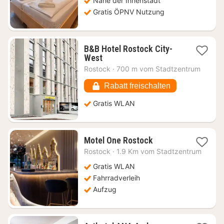
Nahe der Innenstadt
Gratis ÖPNV Nutzung
B&B Hotel Rostock City-
1
West
Nacht
Rostock
·
700 m vom Stadtzentrum
ab
88,79
Rabatt freischalten
€
Gratis WLAN
1
Motel One Rostock
Nacht
Rostock
·
1.9 Km vom Stadtzentrum
ab
102,49
Gratis WLAN
€
Fahrradverleih
Aufzug