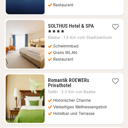
Restaurant
1
SOLTHUS Hotel & SPA
Nacht
, 4 Sterne
ab
Baabe
·
1.5 Km vom Stadtzentrum
180,24
€
Schwimmbad
Gratis WLAN
Restaurant
Romantik ROEWERs
2
Privathotel
Nächte
Sellin
·
2.3 Km von Baabe
ab
245,37
Historischer Charme
€
Vielseitiges Wellnessangebot
Hotelbar und Terrasse