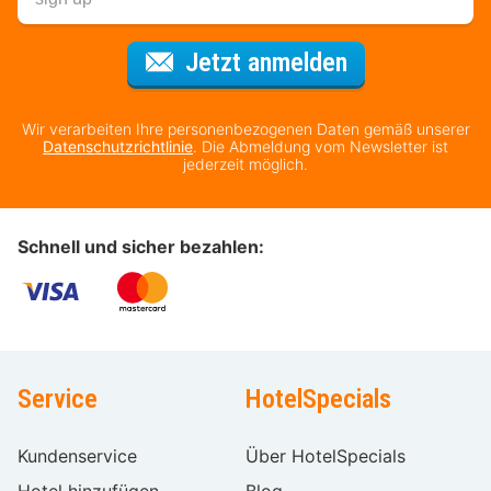
Für den Newsl
Jetzt anmelden
Wir verarbeiten Ihre personenbezogenen Daten gemäß unserer
Datenschutzrichtlinie
. Die Abmeldung vom Newsletter ist
jederzeit möglich.
Schnell und sicher bezahlen:
Service
HotelSpecials
Kundenservice
Über HotelSpecials
Hotel hinzufügen
Blog