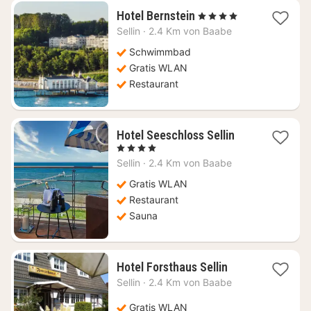
1
Hotel Bernstein
, 4 Sterne
Nacht
Sellin
·
2.4 Km von Baabe
ab
252,43
Schwimmbad
€
Gratis WLAN
Restaurant
1
Hotel Seeschloss Sellin
Nacht
, 4 Sterne
ab
Sellin
·
2.4 Km von Baabe
157,79
€
Gratis WLAN
Restaurant
Sauna
1
Hotel Forsthaus Sellin
Nacht
Sellin
·
2.4 Km von Baabe
ab
117
Gratis WLAN