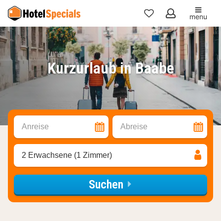
menu
Meine
Favoriten
Kurzurlaub in Baabe
Anreise
Abreise
2 Erwachsene (1 Zimmer)
Suchen