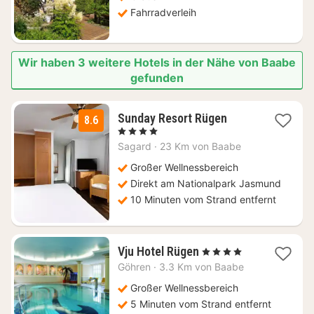
€
Fahrradverleih
Wir haben 3 weitere Hotels in der Nähe von Baabe
gefunden
2
Sunday Resort Rügen
8.6
Nächte
, 4 Sterne
ab
Sagard
·
23 Km von Baabe
99
€
Großer Wellnessbereich
Direkt am Nationalpark Jasmund
10 Minuten vom Strand entfernt
1
Vju Hotel Rügen
, 4 Sterne
Nacht
Göhren
·
3.3 Km von Baabe
ab
174
Großer Wellnessbereich
€
5 Minuten vom Strand entfernt