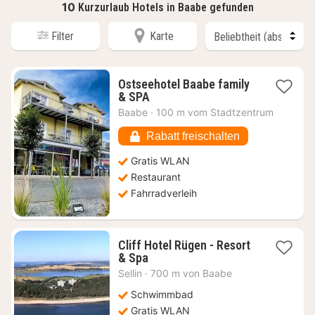
10
Kurzurlaub Hotels in Baabe gefunden
Filter
Karte
Ostseehotel Baabe family
1
& SPA
Nacht
Baabe
·
100 m vom Stadtzentrum
ab
151,23
Rabatt freischalten
€
Gratis WLAN
Restaurant
Fahrradverleih
Cliff Hotel Rügen - Resort
1
& Spa
Nacht
Sellin
·
700 m von Baabe
ab
126,72
Schwimmbad
€
Gratis WLAN