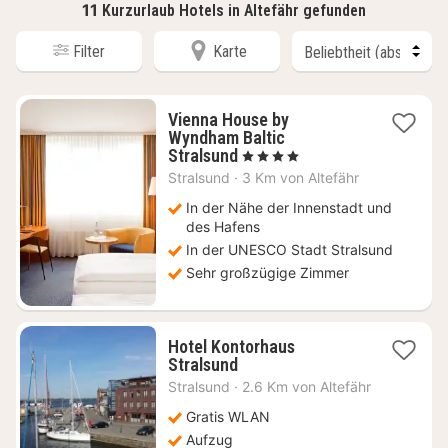
11
Kurzurlaub Hotels in Altefähr gefunden
Filter
Karte
Vienna House by
Wyndham Baltic
1
Stralsund
, 4 Sterne
Nacht
Stralsund
·
3 Km von Altefähr
ab
85,20
In der Nähe der Innenstadt und
€
des Hafens
In der UNESCO Stadt Stralsund
Sehr großzügige Zimmer
Hotel Kontorhaus
1
Stralsund
Nacht
Stralsund
·
2.6 Km von Altefähr
ab
154,09
Gratis WLAN
€
Aufzug