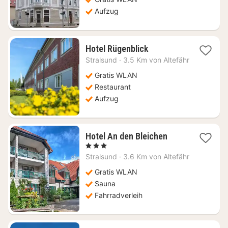
Aufzug
1
Hotel Rügenblick
Nacht
Stralsund
·
3.5 Km von Altefähr
ab
130,36
Gratis WLAN
€
Restaurant
Aufzug
1
Hotel An den Bleichen
Nacht
, 3 Sterne
ab
Stralsund
·
3.6 Km von Altefähr
110,13
€
Gratis WLAN
Sauna
Fahrradverleih