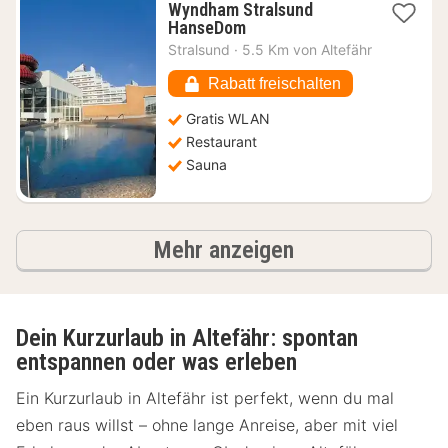
Wyndham Stralsund
1
HanseDom
Nacht
Stralsund
·
5.5 Km von Altefähr
ab
88,46
Rabatt freischalten
€
Gratis WLAN
Restaurant
Sauna
Ergebnisse
Mehr anzeigen
Dein Kurzurlaub in Altefähr: spontan
entspannen oder was erleben
Ein Kurzurlaub in Altefähr ist perfekt, wenn du mal
eben raus willst – ohne lange Anreise, aber mit viel