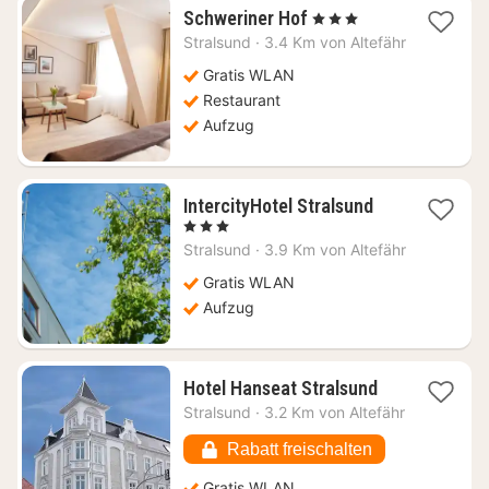
1
Schweriner Hof
, 3 Sterne
Nacht
Stralsund
·
3.4 Km von Altefähr
ab
120,54
Gratis WLAN
€
Restaurant
Aufzug
1
IntercityHotel Stralsund
Nacht
, 3 Sterne
ab
Stralsund
·
3.9 Km von Altefähr
71,43
€
Gratis WLAN
Aufzug
1
Hotel Hanseat Stralsund
Nacht
Stralsund
·
3.2 Km von Altefähr
ab
141,31
Rabatt freischalten
€
Gratis WLAN