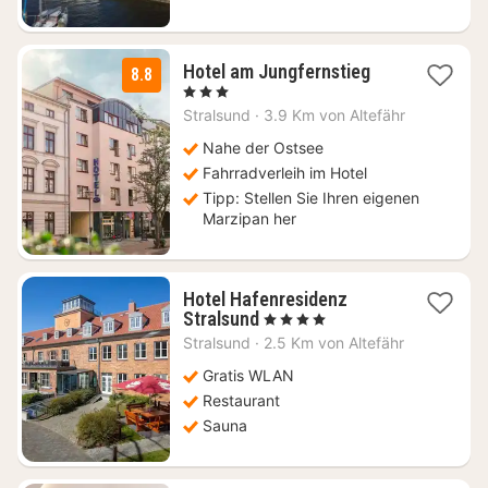
1
Hotel am Jungfernstieg
8.8
Nacht
, 3 Sterne
ab
Stralsund
·
3.9 Km von Altefähr
77,70
€
Nahe der Ostsee
Fahrradverleih im Hotel
Tipp: Stellen Sie Ihren eigenen
Marzipan her
Hotel Hafenresidenz
1
Stralsund
, 4 Sterne
Nacht
Stralsund
·
2.5 Km von Altefähr
ab
132,04
Gratis WLAN
€
Restaurant
Sauna