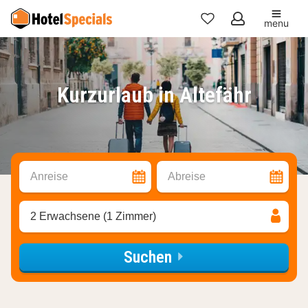
menu
Meine
Favoriten
Kurzurlaub in Altefähr
Anreise
Abreise
2 Erwachsene (1 Zimmer)
Suchen