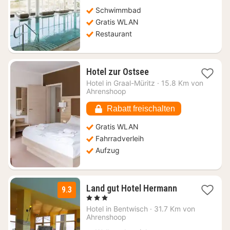
Schwimmbad
Gratis WLAN
Restaurant
1
Hotel zur Ostsee
Nacht
Hotel in
Graal-Müritz
·
15.8 Km von
ab
Ahrenshoop
208,29
€
Rabatt freischalten
Gratis WLAN
Fahrradverleih
Aufzug
1
Land gut Hotel Hermann
9.3
Nacht
, 3 Sterne
ab
Hotel in
Bentwisch
·
31.7 Km von
135,70
Ahrenshoop
€