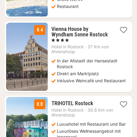
Restaurant
Vienna House by
8.4
Wyndham Sonne Rostock
1
, 4 Sterne
Nacht
Hotel in
Rostock
·
37 Km von
ab
Ahrenshoop
105
In der Altstadt der Hansestadt
€
Rostock
Direkt am Marktplatz
Inklusive Weincafé und Restaurant
1
TRIHOTEL Rostock
8.8
Nacht
Hotel in
Rostock
·
36.8 Km von
ab
Ahrenshoop
114
Luxushotel mit Restaurant und Bar
€
Luxuriöses Wellnessangebot mit
Innenpool