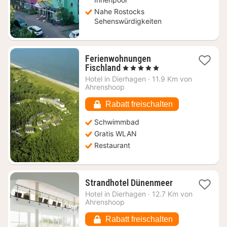
Nahe Rostocks
Sehenswürdigkeiten
Ferienwohnungen
1
Fischland
, 5 Sterne
Nacht
Hotel in
Dierhagen
·
11.9 Km von
ab
Ahrenshoop
259,23
€
Rabatt freischalten
Schwimmbad
Gratis WLAN
Restaurant
1
Strandhotel Dünenmeer
Nacht
Hotel in
Dierhagen
·
12.7 Km von
ab
Ahrenshoop
317,95
€
Rabatt freischalten