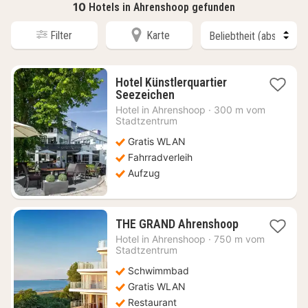
10
Hotels in Ahrenshoop gefunden
Filter
Karte
Hotel Künstlerquartier
1
Seezeichen
Nacht
Hotel in
Ahrenshoop
·
300 m vom
ab
Stadtzentrum
217,85
Gratis WLAN
€
Fahrradverleih
Aufzug
1
THE GRAND Ahrenshoop
Nacht
Hotel in
Ahrenshoop
·
750 m vom
ab
Stadtzentrum
370,94
Schwimmbad
€
Gratis WLAN
Restaurant