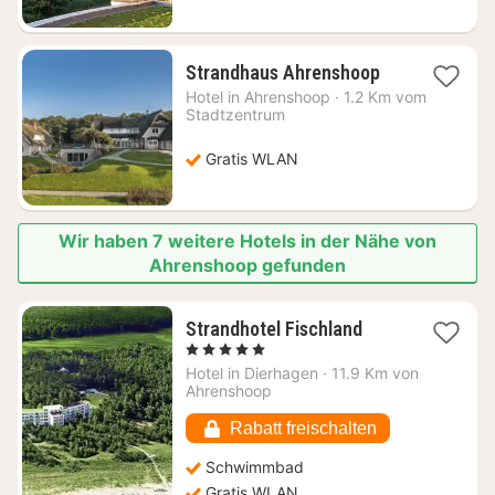
1
Strandhaus Ahrenshoop
Nacht
Hotel in
Ahrenshoop
·
1.2 Km vom
ab
Stadtzentrum
198,36
€
Gratis WLAN
Wir haben 7 weitere Hotels in der Nähe von
Ahrenshoop gefunden
1
Strandhotel Fischland
Nacht
, 5 Sterne
ab
Hotel in
Dierhagen
·
11.9 Km von
286,15
Ahrenshoop
€
Rabatt freischalten
Schwimmbad
Gratis WLAN