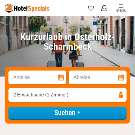
menu
Meine
Favoriten
Kurzurlaub in Osterholz-
Scharmbeck
Anreise
Abreise
2 Erwachsene (1 Zimmer)
Suchen