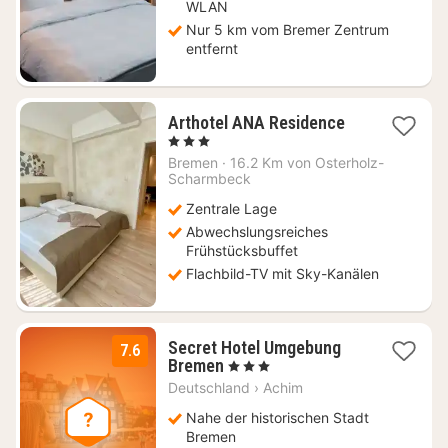
WLAN
Nur 5 km vom Bremer Zentrum
entfernt
1
Arthotel ANA Residence
Nacht
, 3 Sterne
ab
Bremen
·
16.2 Km von Osterholz-
72,45
Scharmbeck
€
Zentrale Lage
Abwechslungsreiches
Frühstücksbuffet
Flachbild-TV mit Sky-Kanälen
Secret Hotel Umgebung
7.6
2
Bremen
, 3 Sterne
Nächte
Deutschland
›
Achim
ab
67
Nahe der historischen Stadt
€
Bremen