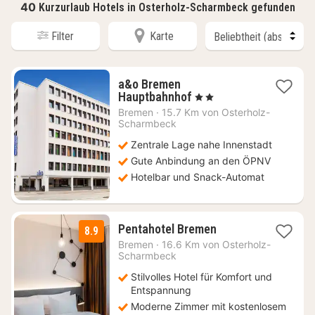
40
Kurzurlaub Hotels in Osterholz-Scharmbeck gefunden
Filter
Karte
a&o Bremen
2
Hauptbahnhof
, 2 Sterne
Nächte
Bremen
·
15.7 Km von Osterholz-
ab
Scharmbeck
76,85
Zentrale Lage nahe Innenstadt
€
Gute Anbindung an den ÖPNV
Hotelbar und Snack-Automat
1
Pentahotel Bremen
8.9
Nacht
Bremen
·
16.6 Km von Osterholz-
ab
Scharmbeck
71,74
Stilvolles Hotel für Komfort und
€
Entspannung
Moderne Zimmer mit kostenlosem