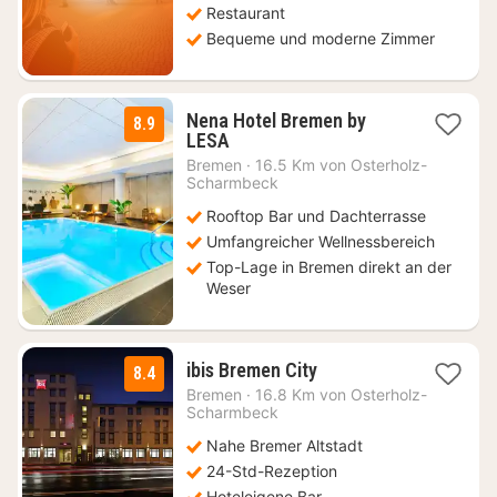
Restaurant
Bequeme und moderne Zimmer
Nena Hotel Bremen by
8.9
2
LESA
Nächte
Bremen
·
16.5 Km von Osterholz-
ab
Scharmbeck
72,80
Rooftop Bar und Dachterrasse
€
Umfangreicher Wellnessbereich
Top-Lage in Bremen direkt an der
Weser
2
ibis Bremen City
8.4
Nächte
Bremen
·
16.8 Km von Osterholz-
ab
Scharmbeck
76,13
Nahe Bremer Altstadt
€
24-Std-Rezeption
Hoteleigene Bar