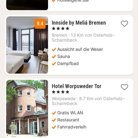
1
Innside by Meliá Bremen
8.4
Nacht
, 4 Sterne
ab
Bremen
·
13 Km von Osterholz-
115
Scharmbeck
€
Aussicht auf die Weser
Sauna
Dampfbad
1
Hotel Worpsweder Tor
Nacht
, 4 Sterne
ab
Worpswede
·
8.7 Km von Osterholz-
108,97
Scharmbeck
€
Gratis WLAN
Restaurant
Fahrradverleih