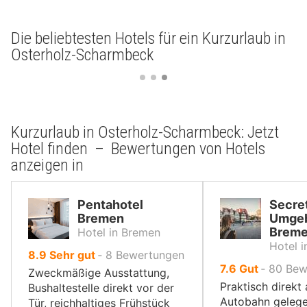
Die beliebtesten Hotels für ein Kurzurlaub in
Osterholz-Scharmbeck
Kurzurlaub in Osterholz-Scharmbeck: Jetzt
Hotel finden – Bewertungen von Hotels
anzeigen in
Pentahotel
Secret
Bremen
Umge
Brem
Hotel in Bremen
Hotel 
von
8.9
Sehr gut
‐
8
Bewertungen
von
7.6
Gut
‐
80
Bew
10,
Zweckmäßige Ausstattung,
10,
Praktisch direkt
Bushaltestelle direkt vor der
Autobahn gelege
Tür, reichhaltiges Frühstück