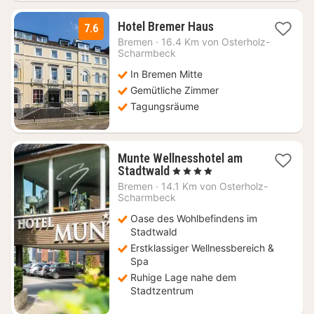
1
Hotel Bremer Haus
7.6
Nacht
Bremen
·
16.4 Km von Osterholz-
ab
Scharmbeck
75,60
In Bremen Mitte
€
Gemütliche Zimmer
Tagungsräume
Munte Wellnesshotel am
1
Stadtwald
, 4 Sterne
Nacht
Bremen
·
14.1 Km von Osterholz-
ab
Scharmbeck
132,93
Oase des Wohlbefindens im
€
Stadtwald
Erstklassiger Wellnessbereich &
Spa
Ruhige Lage nahe dem
Stadtzentrum