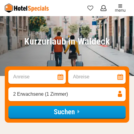
menu
Meine
Favoriten
Kurzurlaub in Waldeck
Anreise
Abreise
2 Erwachsene (1 Zimmer)
Suchen