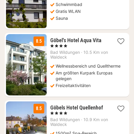
Schwimmbad
Gratis WLAN
Sauna
1
Göbel's Hotel Aqua Vita
8.5
Nacht
, 4 Sterne
ab
Bad Wildungen
·
10.5 Km von
146,65
Waldeck
€
Wellnessbereich und Quelltherme
Am größten Kurpark Europas
gelegen
Freizeitaktivitäten
1
Göbels Hotel Quellenhof
8.5
Nacht
, 4 Sterne
ab
Bad Wildungen
·
10.9 Km von
139
Waldeck
€
1500m² Spa-Bereich