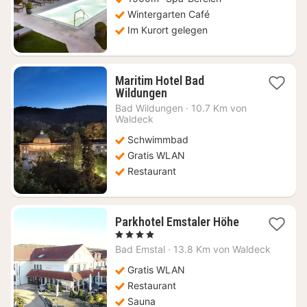
Wintergarten Café
Im Kurort gelegen
Maritim Hotel Bad
1
Wildungen
Nacht
Bad Wildungen
·
10.7 Km von
ab
Waldeck
109,35
Schwimmbad
€
Gratis WLAN
Restaurant
1
Parkhotel Emstaler Höhe
Nacht
, 4 Sterne
ab
Bad Emstal
·
13.8 Km von Waldeck
107,96
€
Gratis WLAN
Restaurant
Sauna