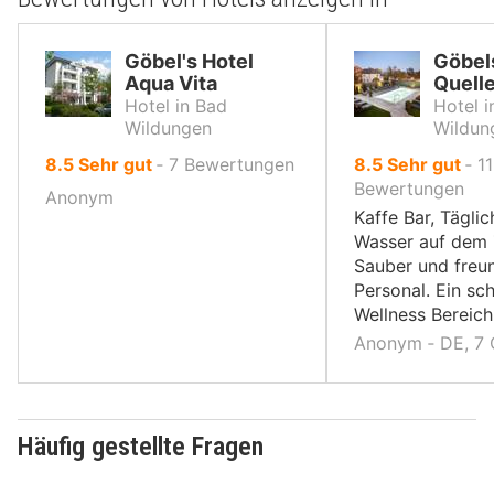
Göbel's Hotel
Göbel
Aqua Vita
Quell
Hotel in Bad
Hotel i
Wildungen
Wildun
von
von
8.5
Sehr gut
‐
7
Bewertungen
8.5
Sehr gut
‐
11
10,
10,
Bewertungen
Anonym
Kaffe Bar, Täglic
Wasser auf dem 
Sauber und freu
Personal. Ein sc
Wellness Bereich
Anonym ‐ DE, 7
Häufig gestellte Fragen