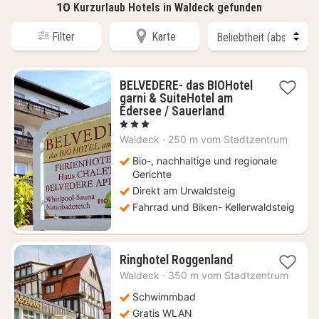
10
Kurzurlaub Hotels in Waldeck gefunden
Filter
Karte
BELVEDERE- das BIOHotel
garni & SuiteHotel am
2
Edersee / Sauerland
Nächte
, 3 Sterne
ab
Waldeck
·
250 m vom Stadtzentrum
139
€
Bio-, nachhaltige und regionale
Gerichte
Direkt am Urwaldsteig
Fahrrad und Biken- Kellerwaldsteig
1
Ringhotel Roggenland
Nacht
Waldeck
·
350 m vom Stadtzentrum
ab
91,59
Schwimmbad
€
Gratis WLAN