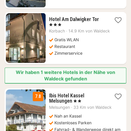
1
Hotel Am Dalwigker Tor
Nacht
, 3 Sterne
ab
Korbach
·
14.9 Km von Waldeck
94,63
€
Gratis WLAN
Restaurant
Zimmerservice
Wir haben 1 weitere Hotels in der Nähe von
Waldeck gefunden
Ibis Hotel Kassel
7.8
1
Melsungen
, 2 Sterne
Nacht
Melsungen
·
33 Km von Waldeck
ab
75
Nah an Kassel
€
Kostenloses Parken
Fahrrad- & Wanderwege direkt am