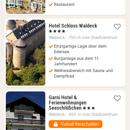
Restaurant
1
Hotel Schloss Waldeck
Nacht
, 4 Sterne
ab
Waldeck
·
750 m vom Stadtzentrum
225,72
€
Einzigartige Lage über dem
Edersee
Burganlage aus dem 11.
Jahrhundert
Wellnessbereich mit Sauna und
Dampfbad
Garni Hotel &
Ferienwohnungen
1
Seeschlößchen
, 3 Sterne
Nacht
Waldeck
·
450 m vom Stadtzentrum
ab
146,84
Rabatt freischalten
€