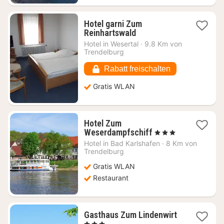
Hotel garni Zum
1
Reinhartswald
Nacht
Hotel in
Wesertal
·
9.8 Km von
ab
Trendelburg
61,14
€
Rabatt freischalten
Gratis WLAN
Hotel Zum
1
Weserdampfschiff
, 3 Sterne
Nacht
Hotel in
Bad Karlshafen
·
8 Km von
ab
Trendelburg
89,44
Gratis WLAN
€
Restaurant
Gasthaus Zum Lindenwirt
1
, 3 Sterne