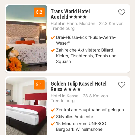
Trans World Hotel
8.2
2
Auefeld
, 4 Sterne
Nächte
Hotel in
Hann. Münden
·
22.3 Km von
ab
Trendelburg
69
Drei-Flüsse-Eck "Fulda-Werra-
€
Weser"
Zahlreiche Aktivitäten: Billard,
Kicker, Tischtennis, Tennis und
Squash
Golden Tulip Kassel Hotel
8.1
1
Reiss
, 4 Sterne
Nacht
Hotel in
Kassel
·
28.8 Km von
ab
Trendelburg
121,28
Zentral am Hauptbahnhof gelegen
€
Stilvolles Ambiente
15 Minuten vom UNESCO
Bergpark Wilhelmshöhe