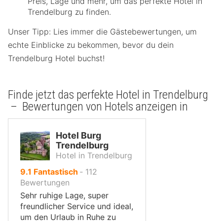
Preis, Lage und mehr, um das perfekte Hotel in
Trendelburg zu finden.
Unser Tipp: Lies immer die Gästebewertungen, um
echte Einblicke zu bekommen, bevor du dein
Trendelburg Hotel buchst!
Finde jetzt das perfekte Hotel in Trendelburg
– Bewertungen von Hotels anzeigen in
Hotel Burg
Trendelburg
Hotel in Trendelburg
von
9.1
Fantastisch
‐
112
10,
Bewertungen
Sehr ruhige Lage, super
freundlicher Service und ideal,
um den Urlaub in Ruhe zu