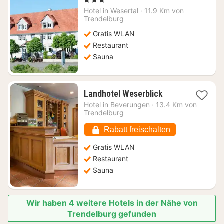
Nacht
Hotel in
Wesertal
·
11.9 Km von
ab
Trendelburg
95,33
Gratis WLAN
€
Restaurant
Sauna
1
Landhotel Weserblick
Nacht
Hotel in
Beverungen
·
13.4 Km von
ab
Trendelburg
146,54
€
Rabatt freischalten
Gratis WLAN
Restaurant
Sauna
Wir haben 4 weitere Hotels in der Nähe von
Trendelburg gefunden