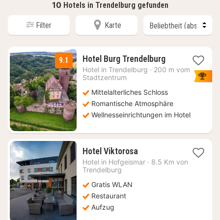
10
Hotels in Trendelburg gefunden
Filter
Karte
2
Hotel Burg Trendelburg
9.1
Nächte
Hotel in
Trendelburg
·
200 m vom
ab
Stadtzentrum
155
Mittelalterliches Schloss
€
Romantische Atmosphäre
Wellnesseinrichtungen im Hotel
1
Hotel Viktorosa
Nacht
Hotel in
Hofgeismar
·
8.5 Km von
ab
Trendelburg
88,32
Gratis WLAN
€
Restaurant
Aufzug