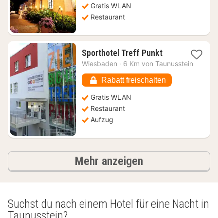
Gratis WLAN
Restaurant
1
Sporthotel Treff Punkt
Nacht
Wiesbaden
·
6 Km von Taunusstein
ab
103,08
Rabatt freischalten
€
Gratis WLAN
Restaurant
Aufzug
Ergebnisse
Mehr anzeigen
Suchst du nach einem Hotel für eine Nacht in
Taunusstein?