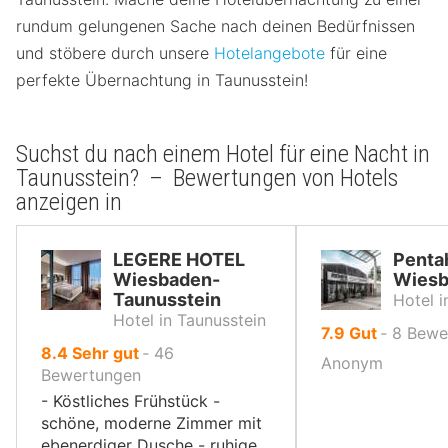
rundum gelungenen Sache nach deinen Bedürfnissen
und stöbere durch unsere
Hotelangebote
für eine
perfekte Übernachtung in Taunusstein!
Suchst du nach einem Hotel für eine Nacht in
Taunusstein? – Bewertungen von Hotels
anzeigen in
LEGERE HOTEL
Penta
Wiesbaden-
Wiesb
Taunusstein
Hotel 
Hotel in Taunusstein
von
7.9
Gut
‐
8
Bewe
von
8.4
Sehr gut
‐
46
10,
Anonym
10,
Bewertungen
- Köstliches Frühstück -
schöne, moderne Zimmer mit
ebenerdiger Dusche - ruhige