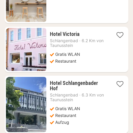
ab
79
€
1
Hotel Victoria
Nacht
Schlangenbad
·
6.2 Km von
ab
Taunusstein
35,50
Gratis WLAN
€
Restaurant
Hotel Schlangenbader
1
Hof
Nacht
Schlangenbad
·
6.3 Km von
ab
Taunusstein
79,94
Gratis WLAN
€
Restaurant
Aufzug