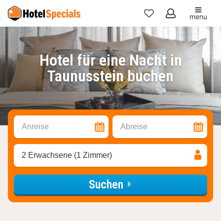
menu
Meine
Favoriten
Hotel für eine Nacht in
Taunusstein buchen
Anreise
Abreise
2 Erwachsene (1 Zimmer)
Suchen