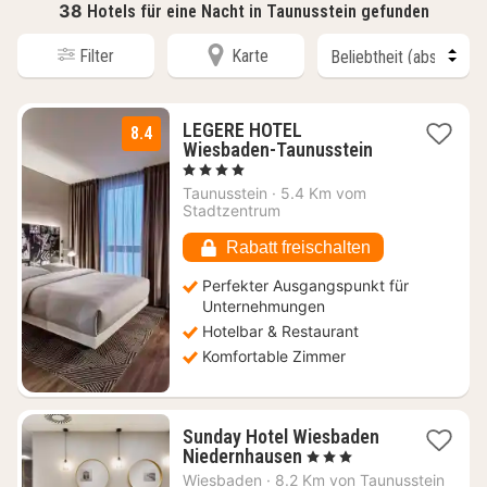
38
Hotels für eine Nacht in Taunusstein gefunden
Filter
Karte
LEGERE HOTEL
8.4
1
Wiesbaden-Taunusstein
Nacht
, 4 Sterne
ab
Taunusstein
·
5.4 Km vom
105
Stadtzentrum
€
Rabatt freischalten
Perfekter Ausgangspunkt für
Unternehmungen
Hotelbar & Restaurant
Komfortable Zimmer
Sunday Hotel Wiesbaden
1
Niedernhausen
, 3 Sterne
Nacht
Wiesbaden
·
8.2 Km von Taunusstein