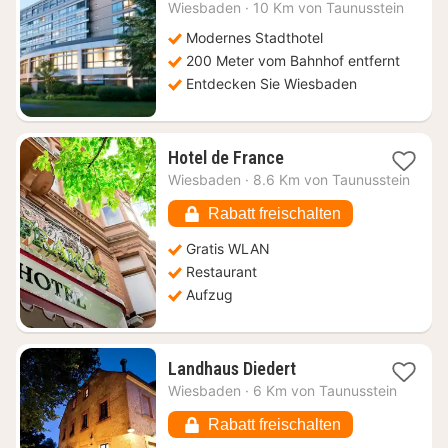
Nacht
Wiesbaden
·
10 Km von Taunusstein
ab
99
Modernes Stadthotel
€
200 Meter vom Bahnhof entfernt
Entdecken Sie Wiesbaden
1
Hotel de France
Nacht
Wiesbaden
·
8.6 Km von Taunusstein
ab
47,80
Rabatt freischalten
€
Gratis WLAN
Restaurant
Aufzug
1
Landhaus Diedert
Nacht
Wiesbaden
·
6 Km von Taunusstein
ab
126,42
Rabatt freischalten
€