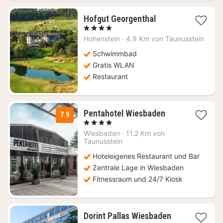
1
Hofgut Georgenthal
Nacht
, 4 Sterne
ab
Hohenstein
·
4.9 Km von Taunusstein
149,79
€
Schwimmbad
Gratis WLAN
Restaurant
1
Pentahotel Wiesbaden
7.9
Nacht
, 4 Sterne
ab
Wiesbaden
·
11.2 Km von
99
Taunusstein
€
Hoteleigenes Restaurant und Bar
Zentrale Lage in Wiesbaden
Fitnessraum und 24/7 Kiosk
1
Dorint Pallas Wiesbaden