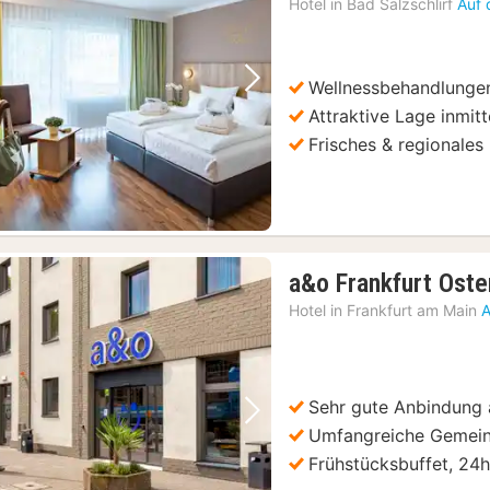
Hotel in
Bad Salzschlirf
Auf 
Wellnessbehandlunge
Vorheriges Bild
Nächstes Bild
Attraktive Lage inmit
Frisches & regionales
a&o Frankfurt Ost
Hotel in
Frankfurt am Main
A
Sehr gute Anbindung
Vorheriges Bild
Nächstes Bild
Umfangreiche Gemein
Frühstücksbuffet, 24