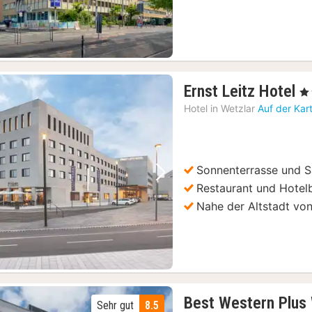
1
Ernst Leitz Hotel
, 4
N
Hotel in
Wetzlar
Auf der Kar
a
1
€
Sonnenterrasse und 
Vorheriges Bild
Nächstes Bild
Restaurant und Hotel
Nahe der Altstadt vo
Best Western Plus
Sehr gut
8.5