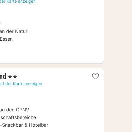
ab
der Karte anzeigen
135,20
€
n
ten der Natur
 Essen
2
end
, 2 Sterne
Nächte
uf der Karte anzeigen
ab
61,33
€
 an den ÖPNV
schaftsbereiche
h-Snackbar & Hotelbar