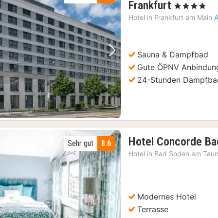
1
Frankfurt
, 4 Sterne
Nacht
Hotel in
Frankfurt am Main
A
ab
192
€
Sauna & Dampfbad
Vorheriges Bild
Nächstes Bild
Gute ÖPNV Anbindun
24-Stunden Dampfba
Hotel Concorde Ba
Sehr gut
8.6
Hotel in
Bad Soden am Tau
Modernes Hotel
Vorheriges Bild
Nächstes Bild
Terrasse