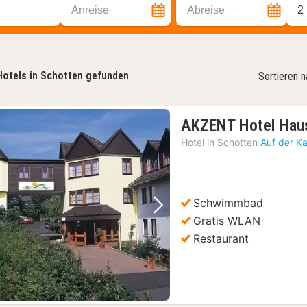
Anreise
Abreise
2
Hotels in Schotten gefunden
Sortieren 
AKZENT Hotel Hau
Hotel in
Schotten
Auf der K
Schwimmbad
Vorheriges Bild
Nächstes Bild
Gratis WLAN
Restaurant