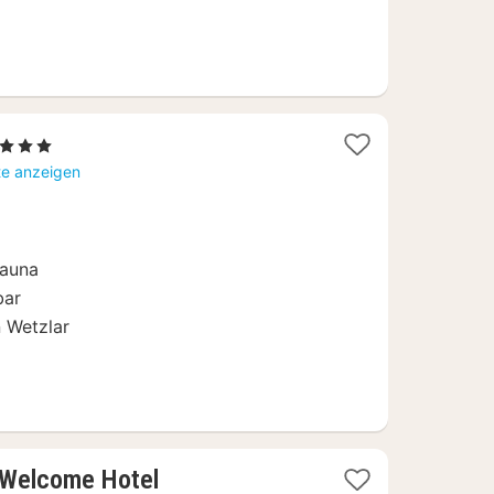
 Sterne
acht
te anzeigen
b
24,10
Sauna
bar
n Wetzlar
 Welcome Hotel