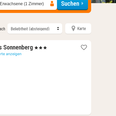
Suchen
 Erwachsene (1 Zimmer)
Karte
nach
1
s Sonnenberg
, 3 Sterne
Nacht
arte anzeigen
ab
116,93
€