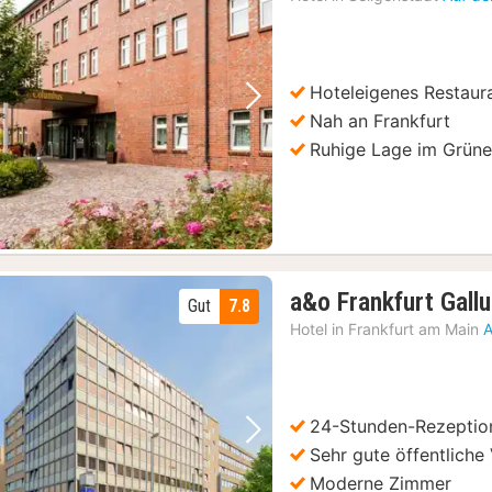
Hoteleigenes Restaur
Vorheriges Bild
Nächstes Bild
Nah an Frankfurt
Ruhige Lage im Grün
a&o Frankfurt Gall
Gut
7.8
Hotel in
Frankfurt am Main
A
24-Stunden-Rezeptio
Vorheriges Bild
Nächstes Bild
Sehr gute öffentlich
Moderne Zimmer