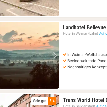
Landhotel Bellevue
Hotel in
Weimar (Lahn)
Auf 
In Weimar-Wolfshaus
Vorheriges Bild
Nächstes Bild
Beeindruckende Pano
Nachhaltiges Konzept
Trans World Hotel
Sehr gut
8.4
Hotel in
Seligenstadt
Auf de