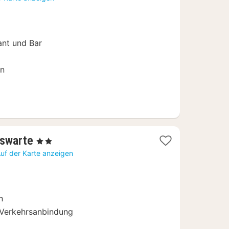
ab
69
€
ant und Bar
en
2
uswarte
, 2 Sterne
Nächte
uf der Karte anzeigen
ab
66
€
n
e Verkehrsanbindung