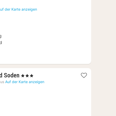
uf der Karte anzeigen
g
d
1
d Soden
, 3 Sterne
Nacht
nus
Auf der Karte anzeigen
ab
102,47
€