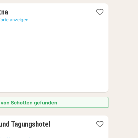
1
tna
Nacht
Karte anzeigen
ab
72,29
€
e von Schotten gefunden
1
 und Tagungshotel
Nacht