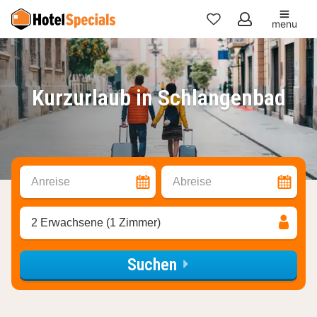
menu
Meine
Favoriten
Kurzurlaub in Schlangenbad
Anreise
Abreise
2 Erwachsene (1 Zimmer)
Suchen