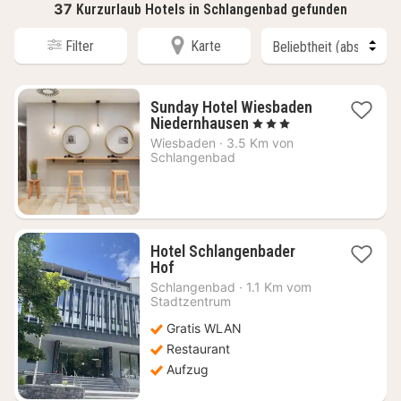
37
Kurzurlaub Hotels in Schlangenbad gefunden
Filter
Karte
Sunday Hotel Wiesbaden
2
Niedernhausen
, 3 Sterne
Nächte
Wiesbaden
·
3.5 Km von
ab
Schlangenbad
74
€
Hotel Schlangenbader
1
Hof
Nacht
Schlangenbad
·
1.1 Km vom
ab
Stadtzentrum
79,94
Gratis WLAN
€
Restaurant
Aufzug