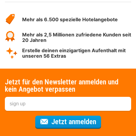
Über
Hotelspecials
Mehr als 6.500 spezielle Hotelangebote
Mehr als 2,5 Millionen zufriedene Kunden seit
20 Jahren
Erstelle deinen einzigartigen Aufenthalt mit
unseren 56 Extras
Jetzt für den Newsletter anmelden und
kein Angebot verpassen
Für den Newsl
Jetzt anmelden