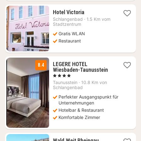
1
Hotel Victoria
Nacht
Schlangenbad
·
1.5 Km vom
ab
Stadtzentrum
35,50
Gratis WLAN
€
Restaurant
LEGERE HOTEL
8.4
2
Wiesbaden-Taunusstein
Nächte
, 4 Sterne
ab
Taunusstein
·
10.8 Km von
89
Schlangenbad
€
Perfekter Ausgangspunkt für
Unternehmungen
Hotelbar & Restaurant
Komfortable Zimmer
Wald.Weit Rheingau