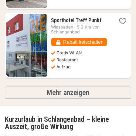
1
Sporthotel Treff Punkt
Nacht
Wiesbaden
·
5.3 Km von
ab
Schlangenbad
103,08
€
Rabatt freischalten
Gratis WLAN
Restaurant
Aufzug
Ergebnisse
Mehr anzeigen
Kurzurlaub in Schlangenbad – kleine
Auszeit, große Wirkung