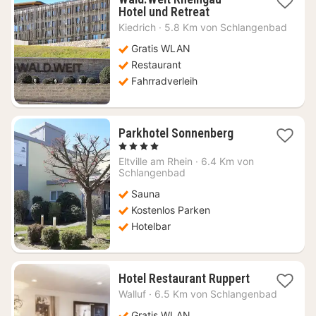
1
Hotel und Retreat
Nacht
Kiedrich
·
5.8 Km von Schlangenbad
ab
164,67
Gratis WLAN
€
Restaurant
Fahrradverleih
2
Parkhotel Sonnenberg
Nächte
, 4 Sterne
ab
Eltville am Rhein
·
6.4 Km von
143,66
Schlangenbad
€
Sauna
Kostenlos Parken
Hotelbar
1
Hotel Restaurant Ruppert
Nacht
Walluf
·
6.5 Km von Schlangenbad
ab
99,07
Gratis WLAN