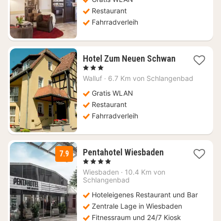
€
Restaurant
Fahrradverleih
Hotel Zum Neuen Schwan
1
, 3 Sterne
Nacht
Walluf
·
6.7 Km von Schlangenbad
ab
91,68
Gratis WLAN
€
Restaurant
Fahrradverleih
1
Pentahotel Wiesbaden
7.9
Nacht
, 4 Sterne
ab
Wiesbaden
·
10.4 Km von
99
Schlangenbad
€
Hoteleigenes Restaurant und Bar
Zentrale Lage in Wiesbaden
Fitnessraum und 24/7 Kiosk