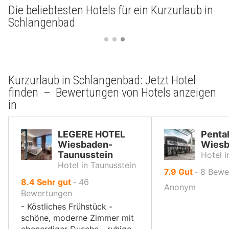
Die beliebtesten Hotels für ein Kurzurlaub in
Schlangenbad
Kurzurlaub in Schlangenbad: Jetzt Hotel
finden – Bewertungen von Hotels anzeigen
in
LEGERE HOTEL
Penta
Wiesbaden-
Wiesb
Taunusstein
Hotel 
Hotel in Taunusstein
von
7.9
Gut
‐
8
Bewe
von
8.4
Sehr gut
‐
46
10,
Anonym
10,
Bewertungen
- Köstliches Frühstück -
schöne, moderne Zimmer mit