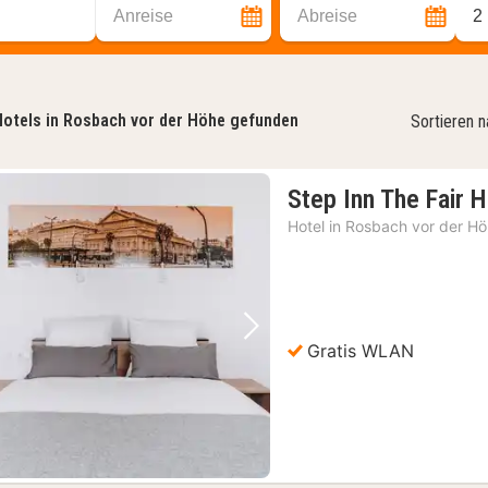
Anreise
Abreise
2
otels in Rosbach vor der Höhe gefunden
Sortieren 
Step Inn The Fair H
Hotel in
Rosbach vor der H
Vorheriges Bild
Nächstes Bild
Gratis WLAN