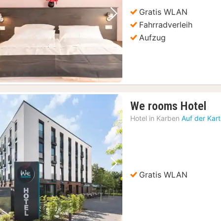
€
Gratis WLAN
Vorheriges Bild
Nächstes Bild
Fahrradverleih
Aufzug
1
We rooms Hotel
Na
Hotel in
Karben
Auf der Kar
ab
79
€
Vorheriges Bild
Nächstes Bild
Gratis WLAN