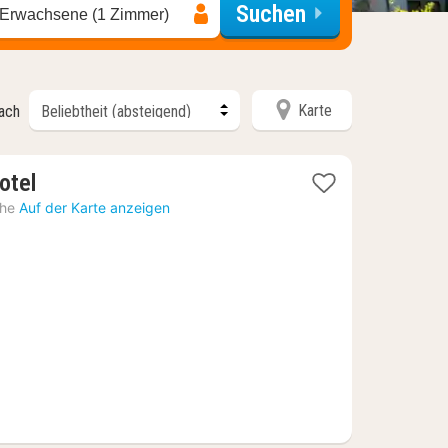
Suchen
 Erwachsene (1 Zimmer)
Karte
nach
1
otel
Nacht
öhe
Auf der Karte anzeigen
ab
80,95
€