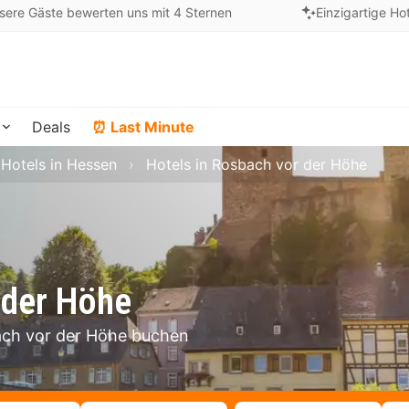
sere Gäste bewerten uns mit 4 Sternen
Einzigartige Ho
Deals
⏰ Last Minute
Hotels in Hessen
Hotels in Rosbach vor der Höhe
 der Höhe
bach vor der Höhe buchen