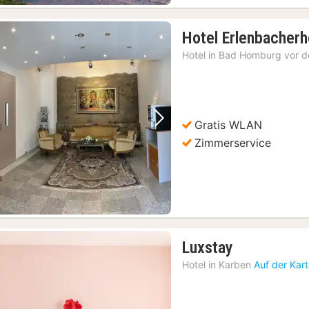
Hotel Erlenbacherh
Hotel in
Bad Homburg vor d
Gratis WLAN
Vorheriges Bild
Nächstes Bild
Zimmerservice
1
Luxstay
Nacht
Hotel in
Karben
Auf der Kar
ab
136,45