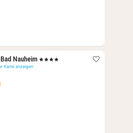
1
 Bad Nauheim
, 4 Sterne
Nacht
er Karte anzeigen
ab
91,69
€