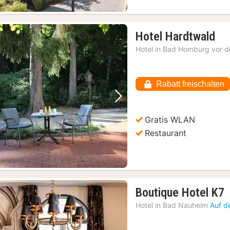
1
Hotel Hardtwald
Na
Hotel in
Bad Homburg vor d
ab
54
€
Rabatt freischalten
Vorheriges Bild
Nächstes Bild
Gratis WLAN
Restaurant
Boutique Hotel K7
N
Hotel in
Bad Nauheim
Auf d
a
1