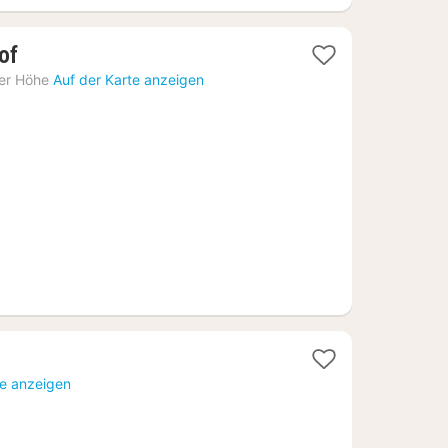
1
of
Nacht
er Höhe
Auf der Karte anzeigen
ab
76,52
€
te anzeigen