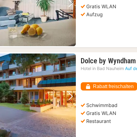
Gratis WLAN
Vorheriges Bild
Nächstes Bild
Aufzug
Dolce by Wyndham
Hotel in
Bad Nauheim
Auf d
Rabatt freischalten
Vorheriges Bild
Nächstes Bild
Schwimmbad
Gratis WLAN
Restaurant