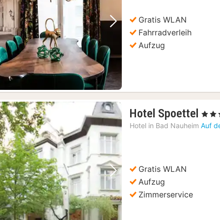
Gratis WLAN
Vorheriges Bild
Nächstes Bild
Fahrradverleih
Aufzug
1
Hotel Spoettel
, 3 Ste
Nac
Hotel in
Bad Nauheim
Auf d
ab
117
€
Gratis WLAN
Vorheriges Bild
Nächstes Bild
Aufzug
Zimmerservice