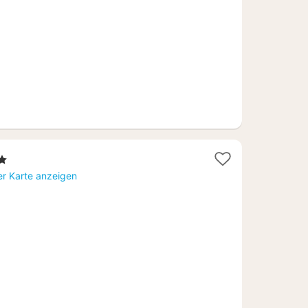
€
rne
ht
er Karte anzeigen
,68