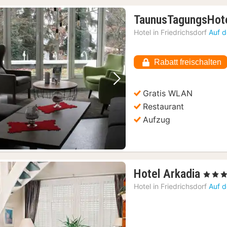
TaunusTagungsHot
Hotel in
Friedrichsdorf
Auf d
Rabatt freischalten
Vorheriges Bild
Nächstes Bild
Gratis WLAN
Restaurant
Aufzug
1
Hotel Arkadia
, 3 Stern
Nach
Hotel in
Friedrichsdorf
Auf d
ab
63,9
€