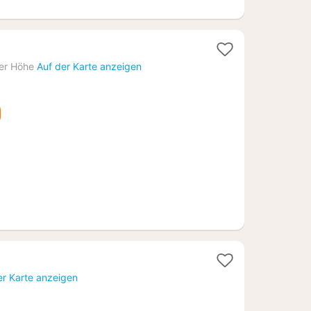
cht
er Höhe
Auf der Karte anzeigen
,97
1
acht
er Karte anzeigen
b
07,72