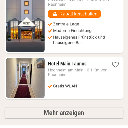
ab
Raunheim
70
€
Rabatt freischalten
Zentrale Lage
Moderne Einrichtung
Hauseigenes Frühstück und
hauseigene Bar
1
Hotel Main Taunus
Nacht
Hochheim am Main
·
6.1 Km von
ab
Raunheim
55,31
€
Gratis WLAN
Ergebnisse
Mehr anzeigen