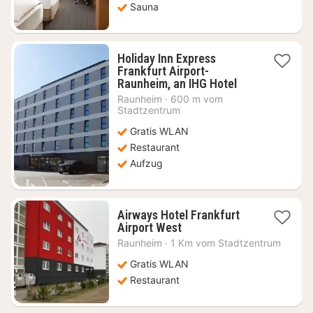
Sauna
Holiday Inn Express
Frankfurt Airport-
1
Raunheim, an IHG Hotel
Nacht
Raunheim
·
600 m vom
ab
Stadtzentrum
76,99
Gratis WLAN
€
Restaurant
Aufzug
Airways Hotel Frankfurt
1
Airport West
Nacht
Raunheim
·
1 Km vom Stadtzentrum
ab
63,37
Gratis WLAN
€
Restaurant