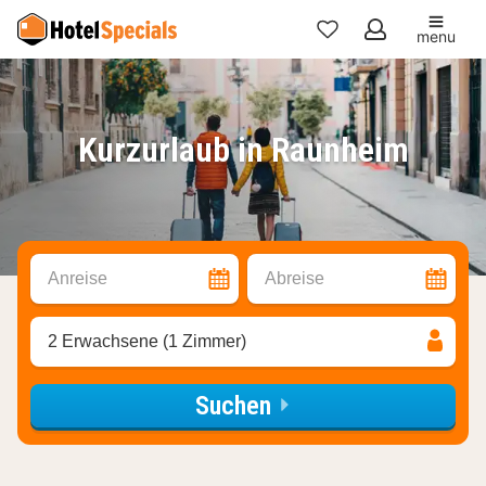
menu
Meine
Favoriten
Kurzurlaub in Raunheim
Anreise
Abreise
2 Erwachsene (1 Zimmer)
Suchen