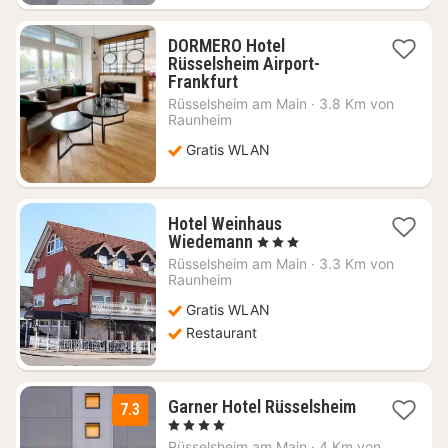
DORMERO Hotel
Rüsselsheim Airport-
1
Frankfurt
Nacht
Rüsselsheim am Main
·
3.8 Km von
ab
Raunheim
46,92
Gratis WLAN
€
Hotel Weinhaus
1
Wiedemann
, 3 Sterne
Nacht
Rüsselsheim am Main
·
3.3 Km von
ab
Raunheim
70,09
Gratis WLAN
€
Restaurant
Garner Hotel Rüsselsheim
7.3
1
, 4 Sterne
Nacht
Rüsselsheim am Main
·
4 Km von