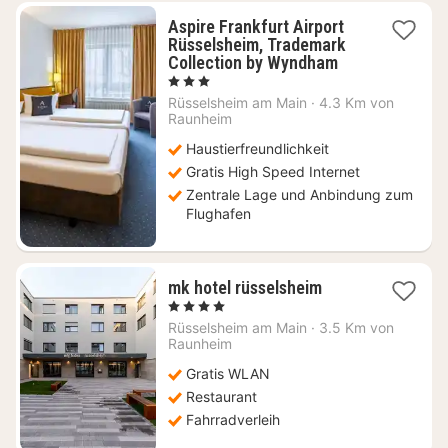
Aspire Frankfurt Airport
Rüsselsheim, Trademark
1
Collection by Wyndham
Nacht
, 3 Sterne
ab
Rüsselsheim am Main
·
4.3 Km von
64
Raunheim
€
Haustierfreundlichkeit
Gratis High Speed Internet
Zentrale Lage und Anbindung zum
Flughafen
1
mk hotel rüsselsheim
Nacht
, 4 Sterne
ab
Rüsselsheim am Main
·
3.5 Km von
60,26
Raunheim
€
Gratis WLAN
Restaurant
Fahrradverleih