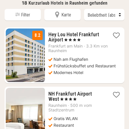
18
Kurzurlaub Hotels in Raunheim gefunden
Filter
Karte
Hey Lou Hotel Frankfurt
8.2
2
Airport
, 4 Sterne
Nächte
Frankfurt am Main
·
3.3 Km von
ab
Raunheim
64
Nah am Flughafen
€
Frühstücksbuffet und Restaurant
Modernes Hotel
NH Frankfurt Airport
1
West
, 4 Sterne
Nacht
Raunheim
·
500 m vom
ab
Stadtzentrum
44,39
Gratis WLAN
€
Restaurant