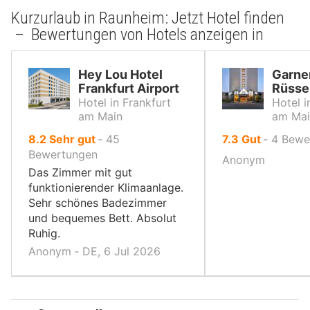
Kurzurlaub in Raunheim: Jetzt Hotel finden
– Bewertungen von Hotels anzeigen in
Hey Lou Hotel
Garne
Frankfurt Airport
Rüsse
Hotel in Frankfurt
Hotel i
am Main
am Mai
von
von
8.2
Sehr gut
‐
45
7.3
Gut
‐
4
Bewe
10,
10,
Bewertungen
Anonym
Das Zimmer mit gut
funktionierender Klimaanlage.
Sehr schönes Badezimmer
und bequemes Bett. Absolut
Ruhig.
Anonym ‐ DE, 6 Jul 2026