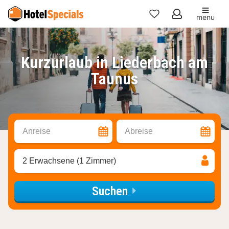
menu
Meine
Favoriten
Kurzurlaub in Liederbach am
Taunus
Anreise
Abreise
2 Erwachsene (1 Zimmer)
Suchen