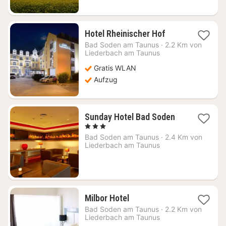
1
Hotel Rheinischer Hof
Nacht
Bad Soden am Taunus
·
2.2 Km von
ab
Liederbach am Taunus
67,29
Gratis WLAN
€
Aufzug
1
Sunday Hotel Bad Soden
Nacht
, 3 Sterne
ab
Bad Soden am Taunus
·
2.4 Km von
84,20
Liederbach am Taunus
€
1
Milbor Hotel
Nacht
Bad Soden am Taunus
·
2.2 Km von
ab
Liederbach am Taunus
58,88