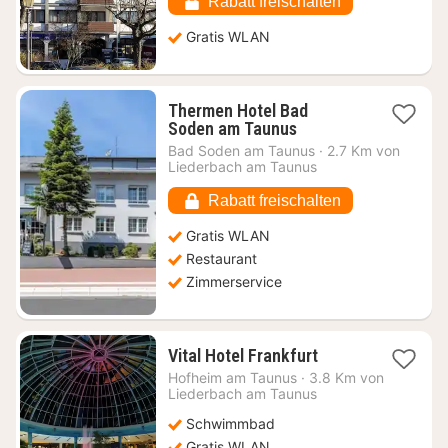
Rabatt freischalten
Gratis WLAN
Thermen Hotel Bad
1
Soden am Taunus
Nacht
Bad Soden am Taunus
·
2.7 Km von
ab
Liederbach am Taunus
83,44
€
Rabatt freischalten
Gratis WLAN
Restaurant
Zimmerservice
1
Vital Hotel Frankfurt
Nacht
Hofheim am Taunus
·
3.8 Km von
ab
Liederbach am Taunus
193,37
Schwimmbad
€
Gratis WLAN