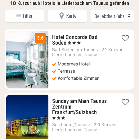
10
Kurzurlaub Hotels in Liederbach am Taunus gefunden
Filter
Karte
Hotel Concorde Bad
8.6
1
Soden
, 3 Sterne
Nacht
Bad Soden am Taunus
·
2.1 Km von
ab
Liederbach am Taunus
102,47
Modernes Hotel
€
Terrasse
Komfortable Zimmer
Sunday am Main Taunus
Zentrum
1
Frankfurt/Sulzbach
Nacht
, 3 Sterne
ab
Sulzbach (Taunus)
·
2.9 Km von
76,33
Liederbach am Taunus
€