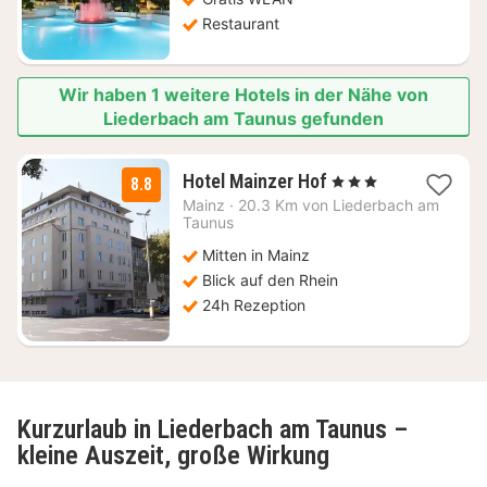
Restaurant
Wir haben 1 weitere Hotels in der Nähe von
Liederbach am Taunus gefunden
1
Hotel Mainzer Hof
, 3 Sterne
8.8
Nacht
Mainz
·
20.3 Km von Liederbach am
ab
Taunus
83,52
Mitten in Mainz
€
Blick auf den Rhein
24h Rezeption
Kurzurlaub in Liederbach am Taunus –
kleine Auszeit, große Wirkung