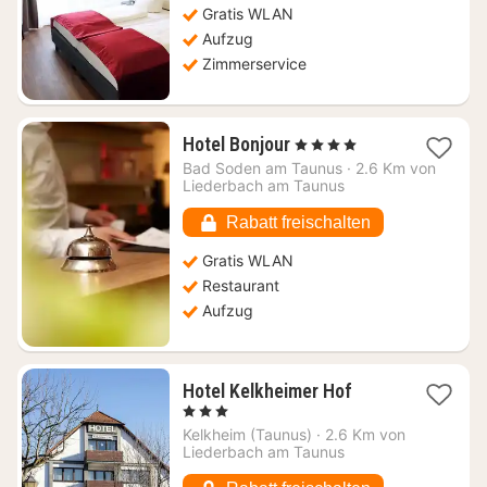
Gratis WLAN
€
Aufzug
Zimmerservice
1
Hotel Bonjour
, 4 Sterne
Nacht
Bad Soden am Taunus
·
2.6 Km von
ab
Liederbach am Taunus
155,51
€
Rabatt freischalten
Gratis WLAN
Restaurant
Aufzug
1
Hotel Kelkheimer Hof
Nacht
, 3 Sterne
ab
Kelkheim (Taunus)
·
2.6 Km von
82,25
Liederbach am Taunus
€