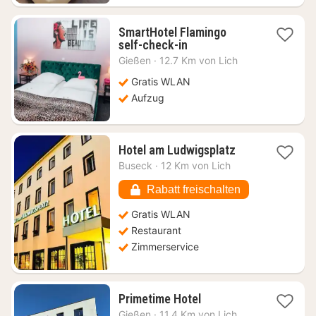
SmartHotel Flamingo
1
self-check-in
Nacht
Gießen
·
12.7 Km von Lich
ab
59,22
Gratis WLAN
€
Aufzug
1
Hotel am Ludwigsplatz
Nacht
Buseck
·
12 Km von Lich
ab
83,27
Rabatt freischalten
€
Gratis WLAN
Restaurant
Zimmerservice
1
Primetime Hotel
Nacht
Gießen
·
11.4 Km von Lich