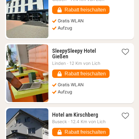
ab
105,23
Rabatt freischalten
€
Gratis WLAN
Aufzug
SleepySleepy Hotel
1
Gießen
Nacht
Linden
·
12 Km von Lich
ab
74,34
Rabatt freischalten
€
Gratis WLAN
Aufzug
1
Hotel am Kirschberg
Nacht
Buseck
·
12.4 Km von Lich
ab
108,64
Rabatt freischalten
€