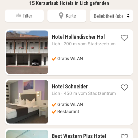
15
Kurzurlaub Hotels in Lich gefunden
Filter
Karte
1
Hotel Holländischer Hof
Nacht
Lich
·
200 m vom Stadtzentrum
ab
69,26
€
Gratis WLAN
1
Hotel Schneider
Nacht
Lich
·
450 m vom Stadtzentrum
ab
79,91
Gratis WLAN
€
Restaurant
Best Western Plus Hotel