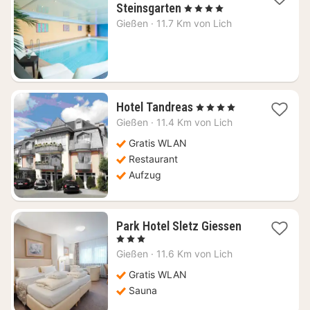
1
Steinsgarten
, 4 Sterne
Nacht
Gießen
·
11.7 Km von Lich
ab
140
€
1
Hotel Tandreas
, 4 Sterne
Nacht
Gießen
·
11.4 Km von Lich
ab
124,56
Gratis WLAN
€
Restaurant
Aufzug
1
Park Hotel Sletz Giessen
Nacht
, 3 Sterne
ab
Gießen
·
11.6 Km von Lich
117,61
€
Gratis WLAN
Sauna