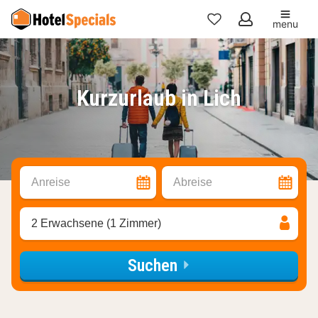
menu
Meine
Favoriten
Kurzurlaub in Lich
Anreise
Abreise
2 Erwachsene (1 Zimmer)
Suchen