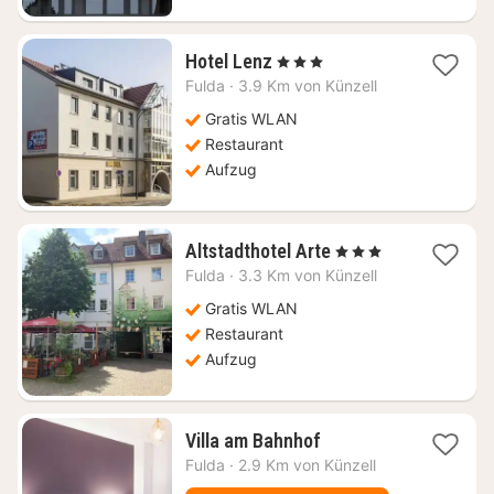
1
Hotel Lenz
, 3 Sterne
Nacht
Fulda
·
3.9 Km von Künzell
ab
84,73
Gratis WLAN
€
Restaurant
Aufzug
1
Altstadthotel Arte
, 3 Sterne
Nacht
Fulda
·
3.3 Km von Künzell
ab
88,32
Gratis WLAN
€
Restaurant
Aufzug
1
Villa am Bahnhof
Nacht
Fulda
·
2.9 Km von Künzell
ab