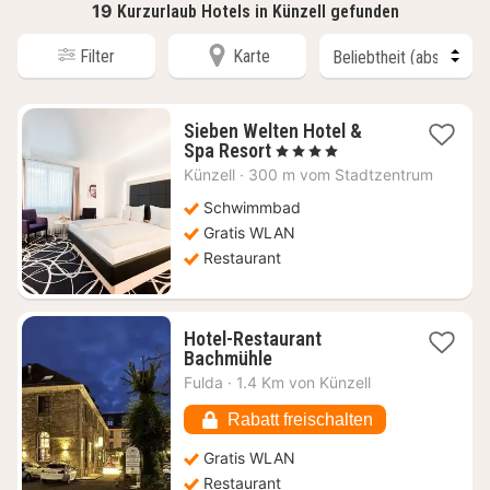
19
Kurzurlaub Hotels in Künzell gefunden
Filter
Karte
Sieben Welten Hotel &
1
Spa Resort
, 4 Sterne
Nacht
Künzell
·
300 m vom Stadtzentrum
ab
159,66
Schwimmbad
€
Gratis WLAN
Restaurant
Hotel-Restaurant
1
Bachmühle
Nacht
Fulda
·
1.4 Km von Künzell
ab
120,88
Rabatt freischalten
€
Gratis WLAN
Restaurant