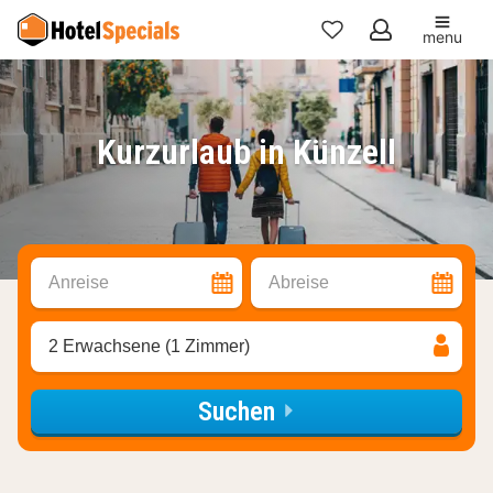
menu
Meine
Favoriten
Kurzurlaub in Künzell
Anreise
Abreise
2 Erwachsene (1 Zimmer)
Suchen