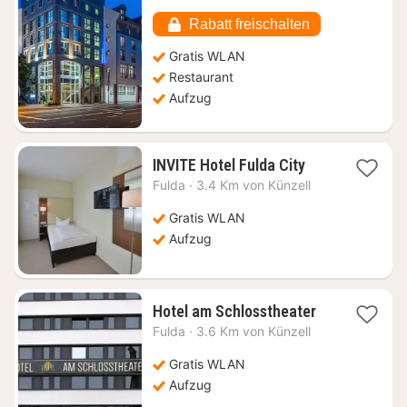
ab
102,62
Rabatt freischalten
€
Gratis WLAN
Restaurant
Aufzug
1
INVITE Hotel Fulda City
Nacht
Fulda
·
3.4 Km von Künzell
ab
71,12
Gratis WLAN
€
Aufzug
1
Hotel am Schlosstheater
Nacht
Fulda
·
3.6 Km von Künzell
ab
112,20
Gratis WLAN
€
Aufzug