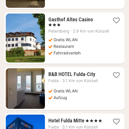
1
Gasthof Altes Casino
Nacht
, 3 Sterne
ab
Petersberg
·
2.9 Km von Künzell
108,31
€
Gratis WLAN
Restaurant
Fahrradverleih
1
B&B HOTEL Fulda-City
Nacht
Fulda
·
3.1 Km von Künzell
ab
76,27
Gratis WLAN
€
Aufzug
1
Hotel Fulda Mitte
, 4 Sterne
Nacht
Fulda
·
3.1 Km von Künzell