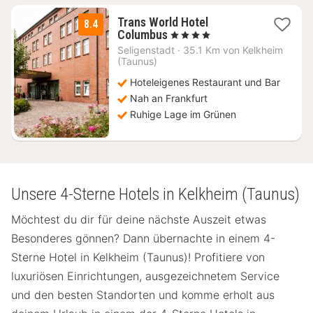
Trans World Hotel
8.4
2
Columbus
, 4 Sterne
Nächte
Seligenstadt
·
35.1 Km von Kelkheim
ab
(Taunus)
69
Hoteleigenes Restaurant und Bar
€
Nah an Frankfurt
Ruhige Lage im Grünen
Unsere 4-Sterne Hotels in Kelkheim (Taunus)
Möchtest du dir für deine nächste Auszeit etwas
Besonderes gönnen? Dann übernachte in einem 4-
Sterne Hotel in Kelkheim (Taunus)! Profitiere von
luxuriösen Einrichtungen, ausgezeichnetem Service
und den besten Standorten und komme erholt aus