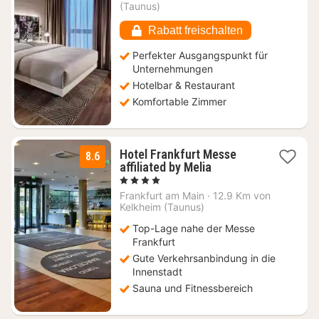
89
(Taunus)
€
Rabatt freischalten
Perfekter Ausgangspunkt für
Unternehmungen
Hotelbar & Restaurant
Komfortable Zimmer
Hotel Frankfurt Messe
8.6
2
affiliated by Melia
Nächte
, 4 Sterne
ab
Frankfurt am Main
·
12.9 Km von
49
Kelkheim (Taunus)
€
Top-Lage nahe der Messe
Frankfurt
Gute Verkehrsanbindung in die
Innenstadt
Sauna und Fitnessbereich