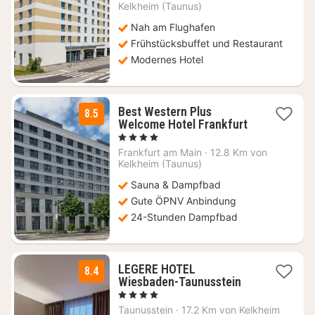
ab
Kelkheim (Taunus)
64
Nah am Flughafen
€
Frühstücksbuffet und Restaurant
Modernes Hotel
Best Western Plus
8.5
1
Welcome Hotel Frankfurt
Nacht
, 4 Sterne
ab
Frankfurt am Main
·
12.8 Km von
192
Kelkheim (Taunus)
€
Sauna & Dampfbad
Gute ÖPNV Anbindung
24-Stunden Dampfbad
LEGERE HOTEL
8.4
2
Wiesbaden-Taunusstein
Nächte
, 4 Sterne
ab
Taunusstein
·
17.2 Km von Kelkheim