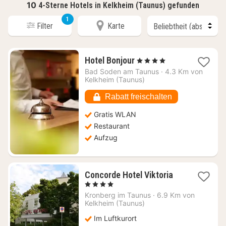
10
4-Sterne Hotels in Kelkheim (Taunus) gefunden
1
Filter
Karte
1
Hotel Bonjour
, 4 Sterne
Nacht
Bad Soden am Taunus
·
4.3 Km von
ab
Kelkheim (Taunus)
155,51
€
Rabatt freischalten
Gratis WLAN
Restaurant
Aufzug
1
Concorde Hotel Viktoria
Nacht
, 4 Sterne
ab
Kronberg im Taunus
·
6.9 Km von
135
Kelkheim (Taunus)
€
Im Luftkurort