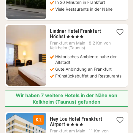
In 20 Minuten in Frankfurt
Viele Restaurants in der Nähe
Lindner Hotel Frankfurt
1
Höchst
, 4 Sterne
Nacht
Frankfurt am Main
·
8.2 Km von
ab
Kelkheim (Taunus)
104
Historisches Ambiente nahe der
€
Altstadt
Gute Anbindung an Frankfurt
Frühstücksbuffet und Restaurants
Wir haben 7 weitere Hotels in der Nähe von
Kelkheim (Taunus) gefunden
Hey Lou Hotel Frankfurt
8.2
2
Airport
, 4 Sterne
Nächte
Frankfurt am Main
·
11 Km von