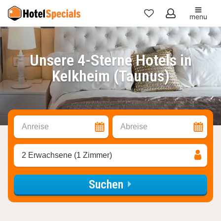
menu
Meine
Favoriten
Unsere 4-Sterne Hotels in
Kelkheim (Taunus)
Anreise
Abreise
2 Erwachsene (1 Zimmer)
Suchen