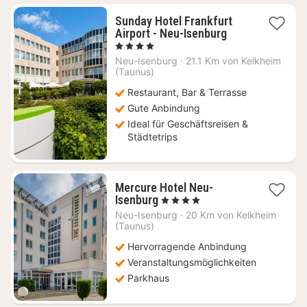
Sunday Hotel Frankfurt
1
Airport - Neu-Isenburg
Nacht
, 4 Sterne
ab
Neu-Isenburg
·
21.1 Km von Kelkheim
68,16
(Taunus)
€
Restaurant, Bar & Terrasse
Gute Anbindung
Ideal für Geschäftsreisen &
Städtetrips
Mercure Hotel Neu-
1
Isenburg
, 4 Sterne
Nacht
Neu-Isenburg
·
20 Km von Kelkheim
ab
(Taunus)
88,50
Hervorragende Anbindung
€
Veranstaltungsmöglichkeiten
Parkhaus