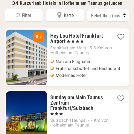
34
Kurzurlaub Hotels in Hofheim am Taunus gefunden
Filter
Karte
Hey Lou Hotel Frankfurt
8.2
2
Airport
, 4 Sterne
Nächte
Frankfurt am Main
·
5.8 Km von
ab
Hofheim am Taunus
64
Nah am Flughafen
€
Frühstücksbuffet und Restaurant
Modernes Hotel
Sunday am Main Taunus
Zentrum
2
Frankfurt/Sulzbach
Nächte
, 3 Sterne
ab
Sulzbach (Taunus)
·
7 Km von
79
Hofheim am Taunus
€