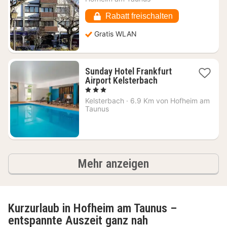
€
Rabatt freischalten
Gratis WLAN
Sunday Hotel Frankfurt
1
Airport Kelsterbach
Nacht
, 3 Sterne
ab
Kelsterbach
·
6.9 Km von Hofheim am
97,15
Taunus
€
Ergebnisse
Mehr anzeigen
Kurzurlaub in Hofheim am Taunus –
entspannte Auszeit ganz nah