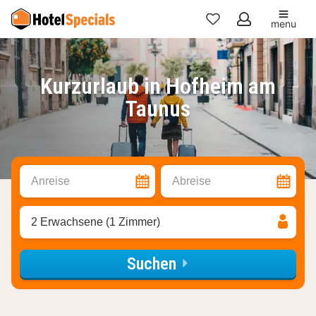
menu
Meine
Favoriten
Kurzurlaub in Hofheim am
Taunus
Anreise
Abreise
2 Erwachsene (1 Zimmer)
Suchen