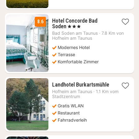
Hotel Concorde Bad
8.6
1
Soden
, 3 Sterne
Nacht
Bad Soden am Taunus
·
7.8 Km von
ab
Hofheim am Taunus
102,47
Modernes Hotel
€
Terrasse
Komfortable Zimmer
1
Landhotel Burkartsmühle
Nacht
Hofheim am Taunus
·
1.1 Km vom
ab
Stadtzentrum
69,40
Gratis WLAN
€
Restaurant
Fahrradverleih