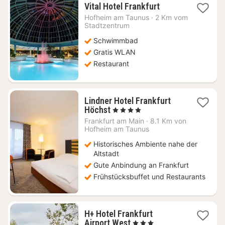
1
Vital Hotel Frankfurt
Nacht
Hofheim am Taunus
·
2 Km vom
ab
Stadtzentrum
185,89
Schwimmbad
€
Gratis WLAN
Restaurant
Lindner Hotel Frankfurt
1
Höchst
, 4 Sterne
Nacht
Frankfurt am Main
·
8.1 Km von
ab
Hofheim am Taunus
104
Historisches Ambiente nahe der
€
Altstadt
Gute Anbindung an Frankfurt
Frühstücksbuffet und Restaurants
H+ Hotel Frankfurt
1
Airport West
, 3 Sterne