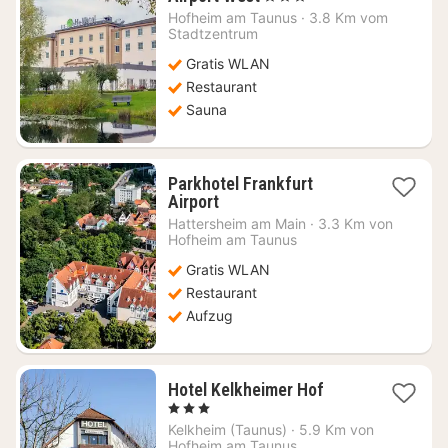
Nacht
Hofheim am Taunus
·
3.8 Km vom
ab
Stadtzentrum
72,31
Gratis WLAN
€
Restaurant
Sauna
Parkhotel Frankfurt
1
Airport
Nacht
Hattersheim am Main
·
3.3 Km von
ab
Hofheim am Taunus
88,32
Gratis WLAN
€
Restaurant
Aufzug
1
Hotel Kelkheimer Hof
Nacht
, 3 Sterne
ab
Kelkheim (Taunus)
·
5.9 Km von
82,25
Hofheim am Taunus