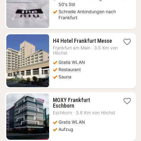
50's Stil
Schnelle Anbindungen nach
Frankfurt
2
H4 Hotel Frankfurt Messe
Nächte
Frankfurt am Main
·
3.5 Km von
ab
Höchst
51,56
Gratis WLAN
€
Restaurant
Sauna
MOXY Frankfurt
2
Eschborn
Nächte
Eschborn
·
3.6 Km von Höchst
ab
57,89
Gratis WLAN
€
Aufzug