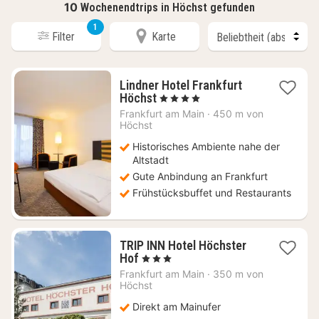
10
Wochenendtrips in Höchst gefunden
1
Filter
Karte
Lindner Hotel Frankfurt
2
Höchst
, 4 Sterne
Nächte
Frankfurt am Main
·
450 m von
ab
Höchst
104
Historisches Ambiente nahe der
€
Altstadt
Gute Anbindung an Frankfurt
Frühstücksbuffet und Restaurants
TRIP INN Hotel Höchster
2
Hof
, 3 Sterne
Nächte
Frankfurt am Main
·
350 m von
ab
Höchst
91
Direkt am Mainufer
€