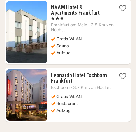
NAAM Hotel &
2
Apartments Frankfurt
Nächte
, 3 Sterne
ab
Frankfurt am Main
·
3.8 Km von
45,80
Höchst
€
Gratis WLAN
Sauna
Aufzug
Leonardo Hotel Eschborn
2
Frankfurt
Nächte
Eschborn
·
3.7 Km von Höchst
ab
71,50
Gratis WLAN
€
Restaurant
Aufzug