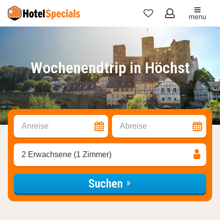
menu
Meine
Favoriten
Wochenendtrip in Höchst
Anreise
Abreise
2 Erwachsene (1 Zimmer)
Suchen