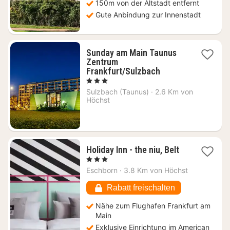
150m von der Altstadt entfernt
Gute Anbindung zur Innenstadt
Sunday am Main Taunus
Zentrum
2
Frankfurt/Sulzbach
Nächte
, 3 Sterne
ab
Sulzbach (Taunus)
·
2.6 Km von
77,50
Höchst
€
2
Holiday Inn - the niu, Belt
Nächte
, 3 Sterne
ab
Eschborn
·
3.8 Km von Höchst
69
€
Rabatt freischalten
Nähe zum Flughafen Frankfurt am
Main
Exklusive Einrichtung im American