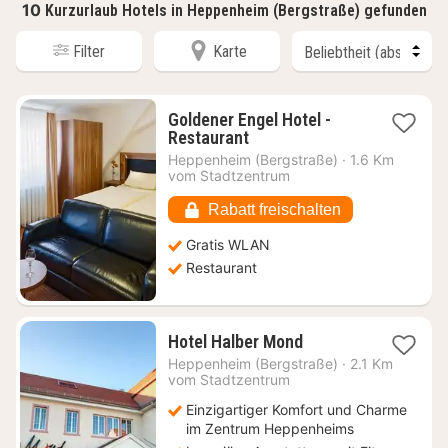
10
Kurzurlaub Hotels in Heppenheim (Bergstraße) gefunden
Filter
Karte
Goldener Engel Hotel -
1
Restaurant
Nacht
Heppenheim (Bergstraße)
·
1.6 Km
ab
vom Stadtzentrum
131,78
€
Rabatt freischalten
Gratis WLAN
Restaurant
1
Hotel Halber Mond
Nacht
Heppenheim (Bergstraße)
·
2.1 Km
ab
vom Stadtzentrum
84,35
Einzigartiger Komfort und Charme
€
im Zentrum Heppenheims