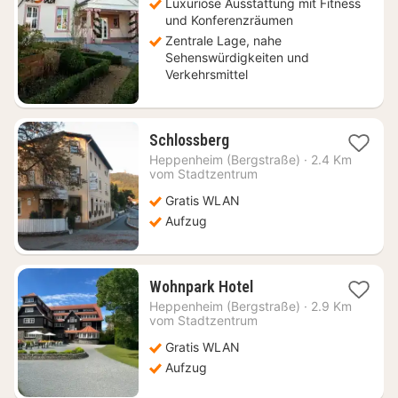
Luxuriöse Ausstattung mit Fitness
und Konferenzräumen
Zentrale Lage, nahe
Sehenswürdigkeiten und
Verkehrsmittel
1
Schlossberg
Nacht
Heppenheim (Bergstraße)
·
2.4 Km
ab
vom Stadtzentrum
90,65
Gratis WLAN
€
Aufzug
1
Wohnpark Hotel
Nacht
Heppenheim (Bergstraße)
·
2.9 Km
ab
vom Stadtzentrum
80,57
Gratis WLAN
€
Aufzug