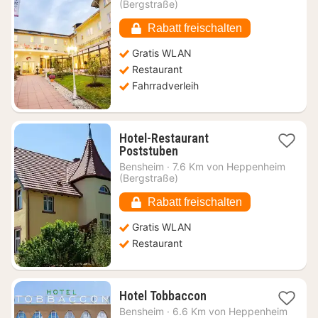
ab
(Bergstraße)
102,47
€
Rabatt freischalten
Gratis WLAN
Restaurant
Fahrradverleih
Hotel-Restaurant
1
Poststuben
Nacht
Bensheim
·
7.6 Km von Heppenheim
ab
(Bergstraße)
154,78
€
Rabatt freischalten
Gratis WLAN
Restaurant
1
Hotel Tobbaccon
Nacht
Bensheim
·
6.6 Km von Heppenheim