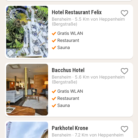
1
Hotel Restaurant Felix
Nacht
Bensheim
·
5.5 Km von Heppenheim
ab
(Bergstraße)
119,39
Gratis WLAN
€
Restaurant
Sauna
1
Bacchus Hotel
Nacht
Bensheim
·
5.6 Km von Heppenheim
ab
(Bergstraße)
149,91
Gratis WLAN
€
Restaurant
Sauna
1
Parkhotel Krone
Nacht
Bensheim
·
7.2 Km von Heppenheim