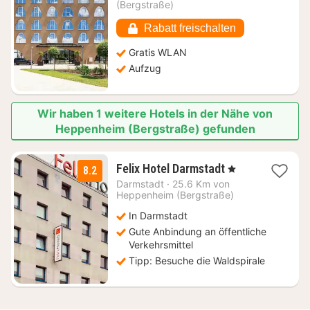
ab
(Bergstraße)
115,49
€
Rabatt freischalten
Gratis WLAN
Aufzug
Wir haben 1 weitere Hotels in der Nähe von
Heppenheim (Bergstraße) gefunden
1
Felix Hotel Darmstadt
, 1 Sterne
8.2
Nacht
Darmstadt
·
25.6 Km von
ab
Heppenheim (Bergstraße)
71,25
In Darmstadt
€
Gute Anbindung an öffentliche
Verkehrsmittel
Tipp: Besuche die Waldspirale