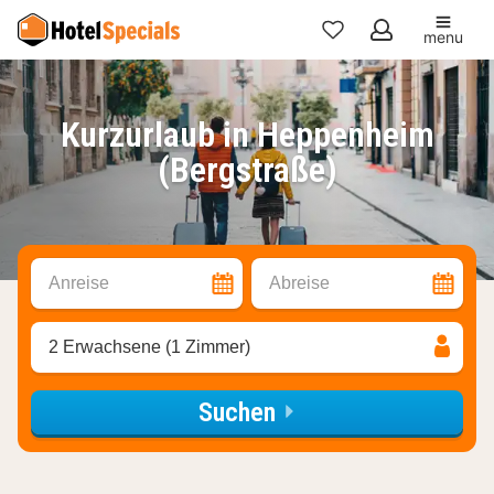
menu
Meine
Favoriten
Kurzurlaub in Heppenheim
(Bergstraße)
Anreise
Abreise
2 Erwachsene (1 Zimmer)
Suchen