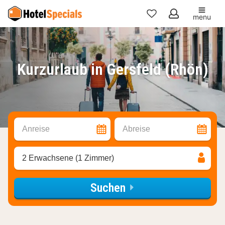
menu
Meine
Favoriten
Kurzurlaub in Gersfeld (Rhön)
Anreise
Abreise
2 Erwachsene (1 Zimmer)
Suchen