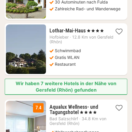
30 Autominuten nach Fulda
Zahlreiche Rad- und Wanderwege
1
Lothar-Mai-Haus
, 4 Sterne
Nacht
Hofbieber
·
12.8 Km von Gersfeld
ab
(Rhön)
119,93
Schwimmbad
€
Gratis WLAN
Restaurant
Wir haben 7 weitere Hotels in der Nähe von
Gersfeld (Rhön) gefunden
Aqualux Wellness- und
7.4
1
Tagungshotel
, 4 Sterne
Nacht
Bad Salzschlirf
·
34.8 Km von
ab
Gersfeld (Rhön)
135,20