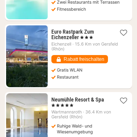
Zwei Restaurants mit Terrassen
Fitnessbereich
Euro Rastpark Zum
1
Eichenzeller
, 3 Sterne
Nacht
Eichenzell
·
15.6 Km von Gersfeld
ab
(Rhön)
88,17
€
Rabatt freischalten
Gratis WLAN
Restaurant
1
Neumühle Resort & Spa
Nacht
, 5 Sterne
ab
Wartmannsroth
·
36.4 Km von
289
Gersfeld (Rhön)
€
Ruhige Wald- und
Wiesenumgebung