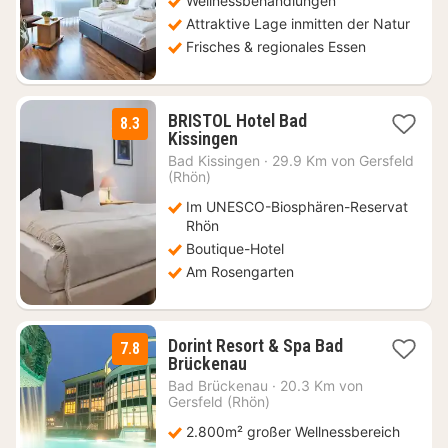
Wellnessbehandlungen
€
Attraktive Lage inmitten der Natur
Frisches & regionales Essen
BRISTOL Hotel Bad
8.3
1
Kissingen
Nacht
Bad Kissingen
·
29.9 Km von Gersfeld
ab
(Rhön)
98
Im UNESCO-Biosphären-Reservat
€
Rhön
Boutique-Hotel
Am Rosengarten
Dorint Resort & Spa Bad
7.8
1
Brückenau
Nacht
Bad Brückenau
·
20.3 Km von
ab
Gersfeld (Rhön)
175,50
2.800m² großer Wellnessbereich
€