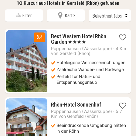
10
Kurzurlaub Hotels in Gersfeld (Rhön) gefunden
Filter
Karte
Best Western Hotel Rhön
8.4
1
Garden
, 4 Sterne
Nacht
Poppenhausen (Wasserkuppe)
·
4 Km
ab
von Gersfeld (Rhön)
108,90
Hoteleigene Wellnesseinrichtungen
€
Zahlreiche Wander- und Radwege
Perfekt für Natur- und
Entspannunsgurlaub
1
Rhön-Hotel Sonnenhof
Nacht
Poppenhausen (Wasserkuppe)
·
5.7
ab
Km von Gersfeld (Rhön)
154,44
Beeindruckende Umgebung mitten
€
in der Röhn