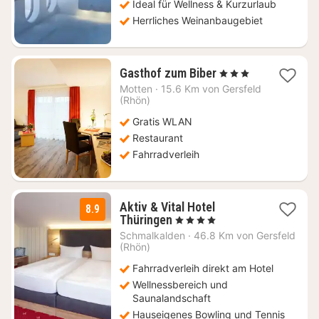
Ideal für Wellness & Kurzurlaub
Herrliches Weinanbaugebiet
1
Gasthof zum Biber
, 3 Sterne
Nacht
Motten
·
15.6 Km von Gersfeld
ab
(Rhön)
114,95
Gratis WLAN
€
Restaurant
Fahrradverleih
Aktiv & Vital Hotel
8.9
2
Thüringen
, 4 Sterne
Nächte
Schmalkalden
·
46.8 Km von Gersfeld
ab
(Rhön)
179
Fahrradverleih direkt am Hotel
€
Wellnessbereich und
Saunalandschaft
Hauseigenes Bowling und Tennis