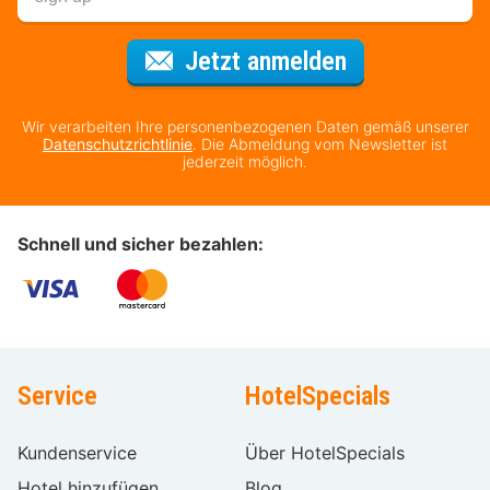
Für den Newsl
Jetzt anmelden
Wir verarbeiten Ihre personenbezogenen Daten gemäß unserer
Datenschutzrichtlinie
. Die Abmeldung vom Newsletter ist
jederzeit möglich.
Schnell und sicher bezahlen:
Service
HotelSpecials
Kundenservice
Über HotelSpecials
Hotel hinzufügen
Blog