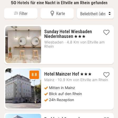
50
Hotels für eine Nacht in Eltville am Rhein gefunden
Filter
Karte
Sunday Hotel Wiesbaden
1
Niedernhausen
, 3 Sterne
Nacht
Wiesbaden
·
4.8 Km von Eltville am
ab
Rhein
79
€
1
Hotel Mainzer Hof
, 3 Sterne
8.8
Nacht
Mainz
·
10.9 Km von Eltville am Rhein
ab
83,52
Mitten in Mainz
€
Blick auf den Rhein
24h Rezeption