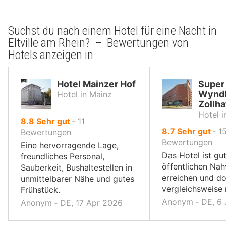
Suchst du nach einem Hotel für eine Nacht in
Eltville am Rhein? – Bewertungen von
Hotels anzeigen in
Hotel Mainzer Hof
Super
Wynd
Hotel in Mainz
Zollh
Hotel i
von
8.8
Sehr gut
‐
11
von
8.7
Sehr gut
‐
1
10,
Bewertungen
10,
Bewertungen
Eine hervorragende Lage,
Das Hotel ist gu
freundliches Personal,
öffentlichen Nah
Sauberkeit, Bushaltestellen in
erreichen und do
unmittelbarer Nähe und gutes
vergleichsweise 
Frühstück.
Anonym ‐ DE, 6
Anonym ‐ DE, 17 Apr 2026