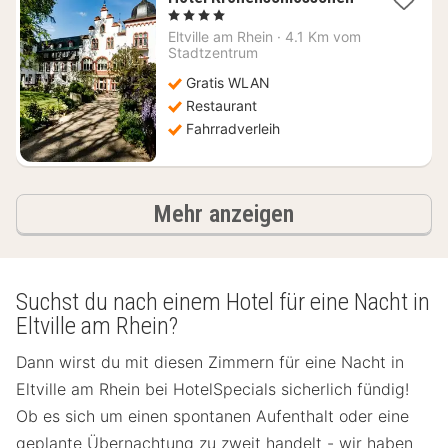
1
, 4 Sterne
Nacht
Eltville am Rhein
·
4.1 Km vom
ab
Stadtzentrum
133,18
Gratis WLAN
€
Restaurant
Fahrradverleih
Ergebnisse
Mehr anzeigen
Suchst du nach einem Hotel für eine Nacht in
Eltville am Rhein?
Dann wirst du mit diesen Zimmern für eine Nacht in
Eltville am Rhein bei HotelSpecials sicherlich fündig!
Ob es sich um einen spontanen Aufenthalt oder eine
geplante Übernachtung zu zweit handelt - wir haben