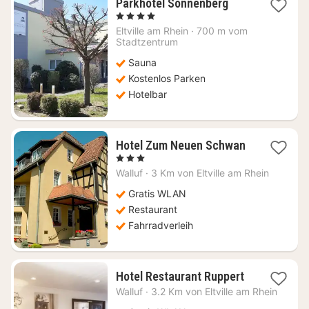
1
Parkhotel Sonnenberg
Nacht
, 4 Sterne
ab
Eltville am Rhein
·
700 m vom
169
Stadtzentrum
€
Sauna
Kostenlos Parken
Hotelbar
Hotel Zum Neuen Schwan
1
, 3 Sterne
Nacht
Walluf
·
3 Km von Eltville am Rhein
ab
91,68
Gratis WLAN
€
Restaurant
Fahrradverleih
1
Hotel Restaurant Ruppert
Nacht
Walluf
·
3.2 Km von Eltville am Rhein
ab