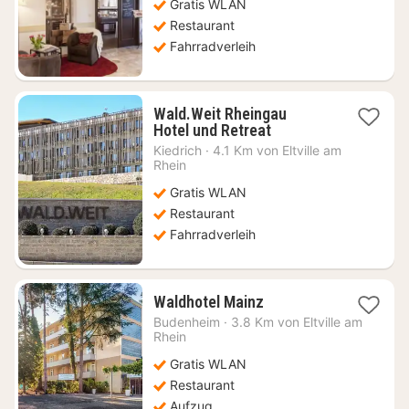
99,07
Gratis WLAN
€
Restaurant
Fahrradverleih
Wald.Weit Rheingau
1
Hotel und Retreat
Nacht
Kiedrich
·
4.1 Km von Eltville am
ab
Rhein
164,67
Gratis WLAN
€
Restaurant
Fahrradverleih
1
Waldhotel Mainz
Nacht
Budenheim
·
3.8 Km von Eltville am
ab
Rhein
95,13
Gratis WLAN
€
Restaurant
Aufzug