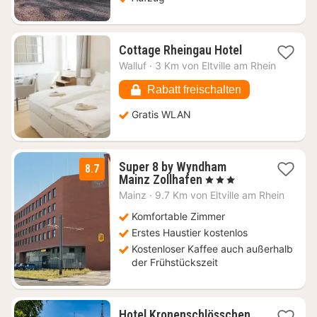
1
Cottage Rheingau Hotel
Nacht
Walluf
·
3 Km von Eltville am Rhein
ab
96,73
Rabatt freischalten
€
Gratis WLAN
Super 8 by Wyndham
8.7
1
Mainz Zollhafen
, 3 Sterne
Nacht
Mainz
·
9.7 Km von Eltville am Rhein
ab
60
Komfortable Zimmer
€
Erstes Haustier kostenlos
Kostenloser Kaffee auch außerhalb
der Frühstückszeit
Hotel Kronenschlösschen