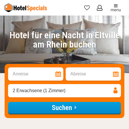
menu
Meine
Favoriten
Hotel für eine Nacht in Eltville
am Rhein buchen
Anreise
Abreise
2 Erwachsene (1 Zimmer)
Suchen