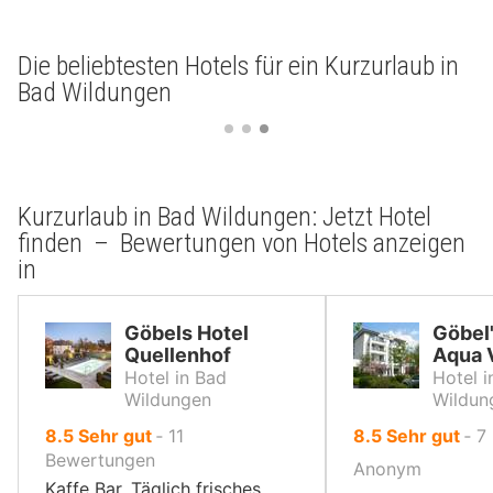
Die beliebtesten Hotels für ein Kurzurlaub in
Bad Wildungen
Kurzurlaub in Bad Wildungen: Jetzt Hotel
finden – Bewertungen von Hotels anzeigen
in
Göbels Hotel
Göbel'
Quellenhof
Aqua 
Hotel in Bad
Hotel i
Wildungen
Wildun
von
von
8.5
Sehr gut
‐
11
8.5
Sehr gut
‐
7
10,
10,
Bewertungen
Anonym
Kaffe Bar, Täglich frisches