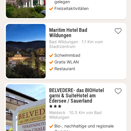
gelegen
Freizeitaktivitäten
Maritim Hotel Bad
1
Wildungen
Nacht
Bad Wildungen
·
1.1 Km vom
ab
Stadtzentrum
109,35
Schwimmbad
€
Gratis WLAN
Restaurant
BELVEDERE- das BIOHotel
garni & SuiteHotel am
2
Edersee / Sauerland
Nächte
, 3 Sterne
ab
Waldeck
·
10.5 Km von Bad
139
Wildungen
€
Bio-, nachhaltige und regionale