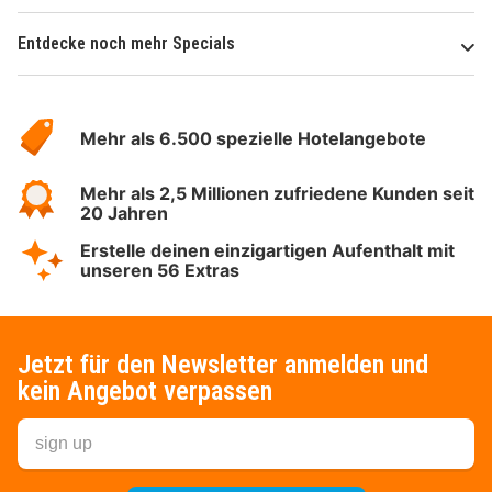
Entdecke noch mehr Specials
Über
Hotelspecials
Mehr als 6.500 spezielle Hotelangebote
Mehr als 2,5 Millionen zufriedene Kunden seit
20 Jahren
Erstelle deinen einzigartigen Aufenthalt mit
unseren 56 Extras
Jetzt für den Newsletter anmelden und
kein Angebot verpassen