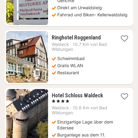
Gerichte
Direkt am Urwaldsteig
Fahrrad und Biken- Kellerwaldsteig
1
Ringhotel Roggenland
Nacht
Waldeck
·
10.7 Km von Bad
ab
Wildungen
91,59
Schwimmbad
€
Gratis WLAN
Restaurant
1
Hotel Schloss Waldeck
Nacht
, 4 Sterne
ab
Waldeck
·
10.6 Km von Bad
225,72
Wildungen
€
Einzigartige Lage über dem
Edersee
Burganlage aus dem 11.