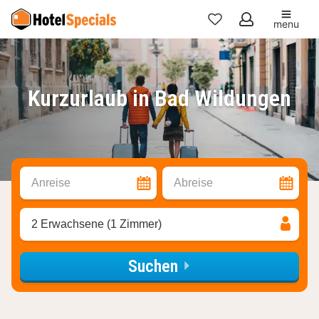
menu
Meine
Favoriten
Kurzurlaub in Bad Wildungen
Anreise
Abreise
2 Erwachsene (1 Zimmer)
Suchen