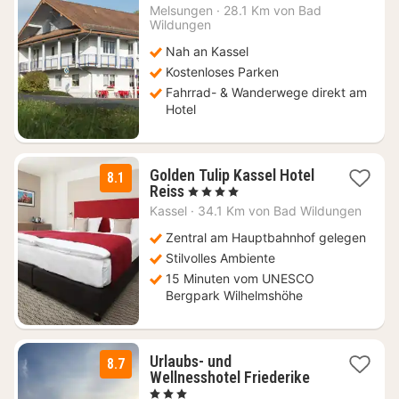
Nacht
Melsungen
·
28.1 Km von Bad
ab
Wildungen
75
Nah an Kassel
€
Kostenloses Parken
Fahrrad- & Wanderwege direkt am
Hotel
Golden Tulip Kassel Hotel
8.1
1
Reiss
, 4 Sterne
Nacht
Kassel
·
34.1 Km von Bad Wildungen
ab
121,28
Zentral am Hauptbahnhof gelegen
€
Stilvolles Ambiente
15 Minuten vom UNESCO
Bergpark Wilhelmshöhe
Urlaubs- und
8.7
2
Wellnesshotel Friederike
Nächte
, 3 Sterne