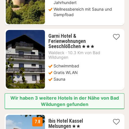
Jahrhundert
Wellnessbereich mit Sauna und
Dampfbad
Garni Hotel &
Ferienwohnungen
1
Seeschlößchen
, 3 Sterne
Nacht
Waldeck
·
10.3 Km von Bad
ab
Wildungen
146,84
Schwimmbad
€
Gratis WLAN
Sauna
Wir haben 3 weitere Hotels in der Nähe von Bad
Wildungen gefunden
Ibis Hotel Kassel
7.8
1
Melsungen
, 2 Sterne