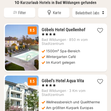
10
Kurzurlaub Hotels in Bad Wildungen gefunden
Filter
Karte
1
Göbels Hotel Quellenhof
8.5
Nacht
, 4 Sterne
ab
Bad Wildungen
·
850 m vom
139
Stadtzentrum
€
1500m² Spa-Bereich
Wintergarten Café
Im Kurort gelegen
1
Göbel's Hotel Aqua Vita
8.5
Nacht
, 4 Sterne
ab
Bad Wildungen
·
3 Km vom
146,65
Stadtzentrum
€
Wellnessbereich und Quelltherme
Am größten Kurpark Europas