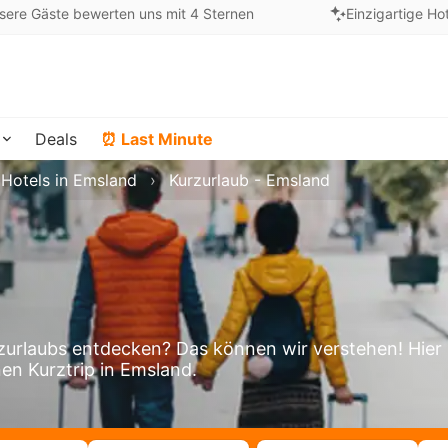
sere Gäste bewerten uns mit 4 Sternen
Einzigartige Ho
Deals
⏰ Last Minute
Hotels in Emsland
Kurzurlaub - Emsland
urlaubs entdecken? Das können wir verstehen! Hier
nen Kurztrip in Emsland.