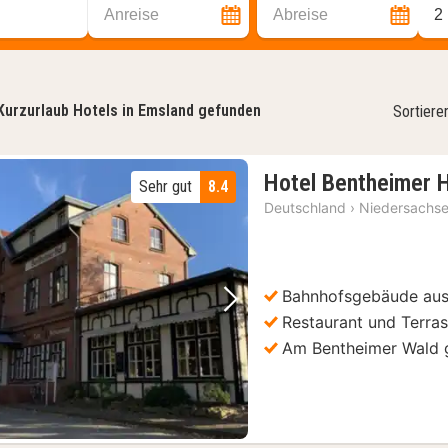
Anreise
Abreise
2
Kurzurlaub Hotels in Emsland gefunden
Sortiere
Hotel Bentheimer 
Sehr gut
8.4
Deutschland
›
Niedersachs
Bahnhofsgebäude aus
Vorheriges Bild
Nächstes Bild
Restaurant und Terra
Am Bentheimer Wald 