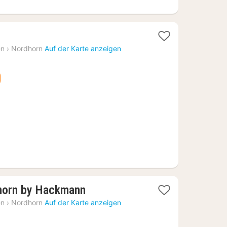
en
›
Nordhorn
Auf der Karte anzeigen
6
1
orn by Hackmann
Nacht
en
›
Nordhorn
Auf der Karte anzeigen
ab
117,76