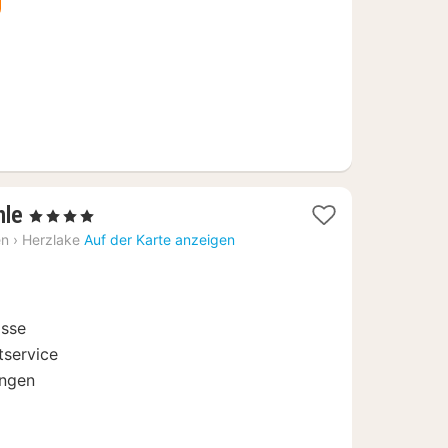
€
1
hle
, 4 Sterne
Nacht
en
›
Herzlake
Auf der Karte anzeigen
ab
124
€
isse
tservice
ungen