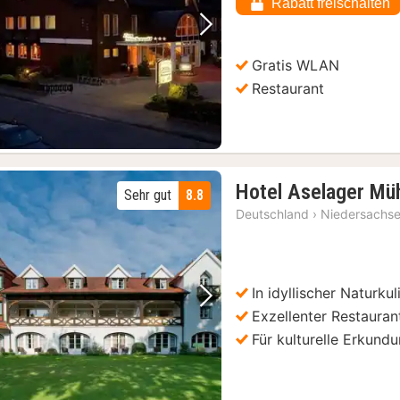
Rabatt freischalten
Vorheriges Bild
Nächstes Bild
Gratis WLAN
Restaurant
Hotel Aselager Mü
Sehr gut
8.8
Deutschland
›
Niedersachs
In idyllischer Naturkul
Vorheriges Bild
Nächstes Bild
Exzellenter Restauran
Für kulturelle Erkund