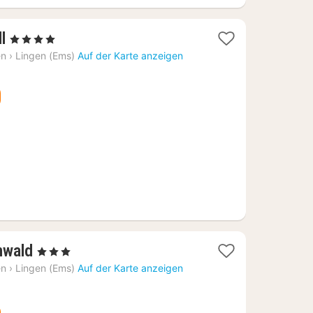
1
l
, 4 Sterne
Nacht
en
›
Lingen (Ems)
Auf der Karte anzeigen
ab
91,83
€
1
nwald
, 3 Sterne
Nacht
en
›
Lingen (Ems)
Auf der Karte anzeigen
ab
83,27