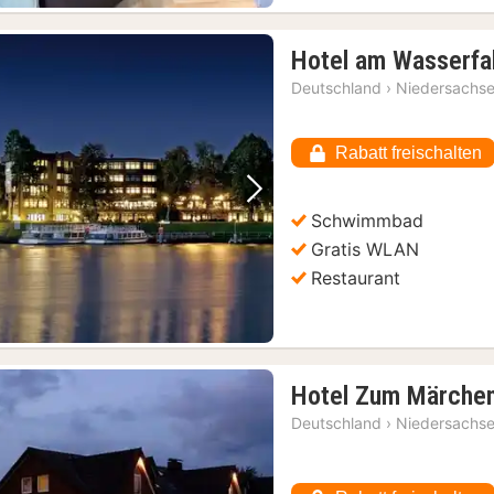
Slagharen: Tagesticket Themenpark & Resort Slagharen
(2)
Hotel am Wasserfal
2)
Deutschland
›
Niedersachs
Rabatt freischalten
Vorheriges Bild
Nächstes Bild
Schwimmbad
Gratis WLAN
Restaurant
Hotel Zum Märche
Deutschland
›
Niedersachs