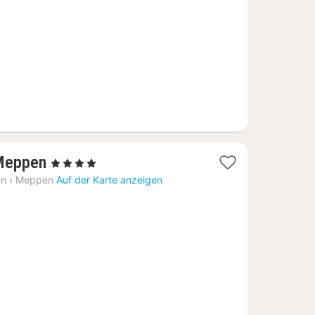
€
1
Meppen
, 4 Sterne
Nacht
en
›
Meppen
Auf der Karte anzeigen
ab
172,34
€