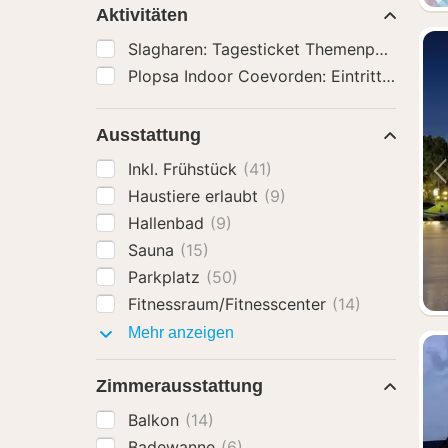
Aktivitäten
Plopsa Indoor Coevorden: Eintrittskarte
(
Ausstattung
Inkl. Frühstück
(41)
Haustiere erlaubt
(9)
Hallenbad
(9)
Sauna
(15)
Parkplatz
(50)
Fitnessraum/Fitnesscenter
(14)
Ausstattung
Mehr anzeigen
Zimmerausstattung
Balkon
(14)
Badewanne
(6)