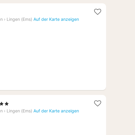
en
›
Lingen (Ems)
Auf der Karte anzeigen
 Sterne
acht
en
›
Lingen (Ems)
Auf der Karte anzeigen
b
4,21