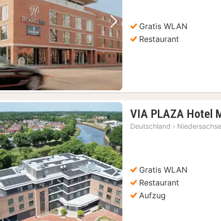
Gratis WLAN
Vorheriges Bild
Nächstes Bild
Restaurant
VIA PLAZA Hotel 
Deutschland
›
Niedersachs
Gratis WLAN
Vorheriges Bild
Nächstes Bild
Restaurant
Aufzug