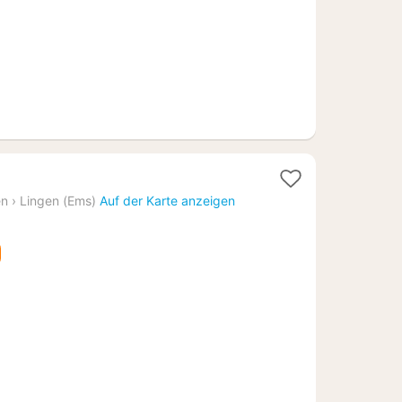
cht
en
›
Lingen (Ems)
Auf der Karte anzeigen
8,99