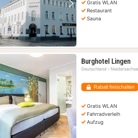
Gratis WLAN
Vorheriges Bild
Nächstes Bild
Restaurant
Sauna
1
Burghotel Lingen
Na
Deutschland
›
Niedersachs
ab
11
Rabatt freischalten
€
Vorheriges Bild
Nächstes Bild
Gratis WLAN
Fahrradverleih
Aufzug