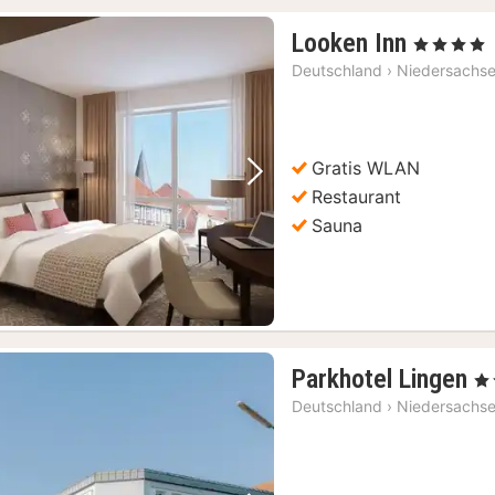
1
Looken Inn
, 4 Sterne
Nacht
Deutschland
›
Niedersachs
ab
133,46
€
Gratis WLAN
Vorheriges Bild
Nächstes Bild
Restaurant
Sauna
1
Parkhotel Lingen
, 3
N
Deutschland
›
Niedersachs
a
9
€