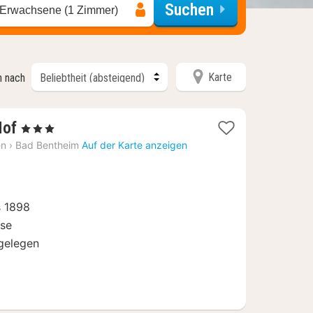
Suchen
 Erwachsene (1 Zimmer)
Karte
n nach
1
Hof
, 3 Sterne
Nacht
en
›
Bad Bentheim
Auf der Karte anzeigen
ab
129
€
 1898
sse
gelegen