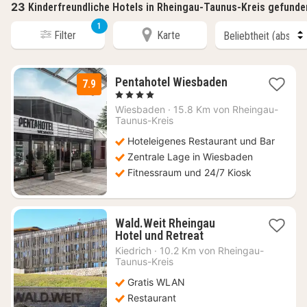
23
Kinderfreundliche Hotels in Rheingau-Taunus-Kreis gefunde
1
Filter
Karte
1
Pentahotel Wiesbaden
7.9
Nacht
, 4 Sterne
ab
Wiesbaden
·
15.8 Km von Rheingau-
99
Taunus-Kreis
€
Hoteleigenes Restaurant und Bar
Zentrale Lage in Wiesbaden
Fitnessraum und 24/7 Kiosk
Wald.Weit Rheingau
1
Hotel und Retreat
Nacht
Kiedrich
·
10.2 Km von Rheingau-
ab
Taunus-Kreis
164,67
Gratis WLAN
€
Restaurant