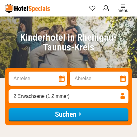
menu
Meine
Favoriten
Kinderhotel in Rheingau-
Taunus-Kreis
Anreise
Abreise
2 Erwachsene (1 Zimmer)
Suchen