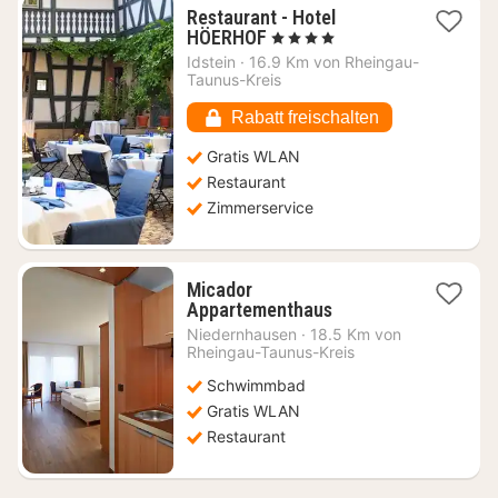
Restaurant - Hotel
1
HÖERHOF
, 4 Sterne
Nacht
Idstein
·
16.9 Km von Rheingau-
ab
Taunus-Kreis
146,35
€
Rabatt freischalten
Gratis WLAN
Restaurant
Zimmerservice
Micador
1
Appartementhaus
Nacht
Niedernhausen
·
18.5 Km von
ab
Rheingau-Taunus-Kreis
78,23
Schwimmbad
€
Gratis WLAN
Restaurant