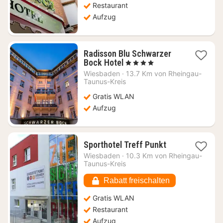
Restaurant
Aufzug
Radisson Blu Schwarzer
1
Bock Hotel
, 4 Sterne
Nacht
Wiesbaden
·
13.7 Km von Rheingau-
ab
Taunus-Kreis
97,99
Gratis WLAN
€
Aufzug
1
Sporthotel Treff Punkt
Nacht
Wiesbaden
·
10.3 Km von Rheingau-
ab
Taunus-Kreis
103,08
€
Rabatt freischalten
Gratis WLAN
Restaurant
Aufzug