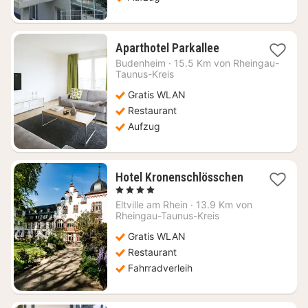
1
Aparthotel Parkallee
Nacht
Budenheim
·
15.5 Km von Rheingau-
ab
Taunus-Kreis
142,98
Gratis WLAN
€
Restaurant
Aufzug
Hotel Kronenschlösschen
1
, 4 Sterne
Nacht
Eltville am Rhein
·
13.9 Km von
ab
Rheingau-Taunus-Kreis
133,18
Gratis WLAN
€
Restaurant
Fahrradverleih