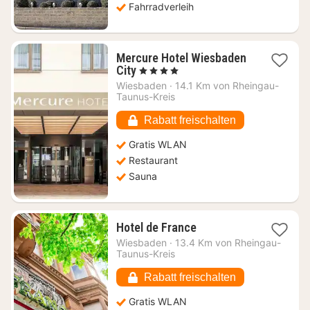
Fahrradverleih
Mercure Hotel Wiesbaden
1
City
, 4 Sterne
Nacht
Wiesbaden
·
14.1 Km von Rheingau-
ab
Taunus-Kreis
97,20
€
Rabatt freischalten
Gratis WLAN
Restaurant
Sauna
1
Hotel de France
Nacht
Wiesbaden
·
13.4 Km von Rheingau-
ab
Taunus-Kreis
51,55
€
Rabatt freischalten
Gratis WLAN