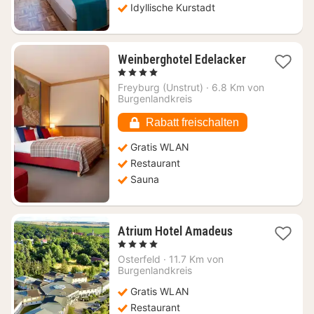
Idyllische Kurstadt
1
Weinberghotel Edelacker
Nacht
, 4 Sterne
ab
Freyburg (Unstrut)
·
6.8 Km von
161,03
Burgenlandkreis
€
Rabatt freischalten
Gratis WLAN
Restaurant
Sauna
1
Atrium Hotel Amadeus
Nacht
, 4 Sterne
ab
Osterfeld
·
11.7 Km von
86,90
Burgenlandkreis
€
Gratis WLAN
Restaurant