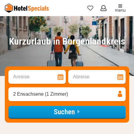
menu
Meine
Favoriten
Kurzurlaub in Burgenlandkreis
Anreise
Abreise
2 Erwachsene (1 Zimmer)
Suchen