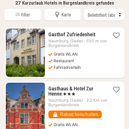
27
Kurzurlaub Hotels in Burgenlandkreis gefunden
Filter
Karte
1
Gasthof Zufriedenheit
Nacht
Naumburg (Saale)
·
550 m von
ab
Burgenlandkreis
173,83
Gratis WLAN
€
Restaurant
Fahrradverleih
Gasthaus & Hotel Zur
1
Henne
, 3 Sterne
Nacht
Naumburg (Saale)
·
2.2 Km von
ab
Burgenlandkreis
80,78
€
Rabatt freischalten
Gratis WLAN