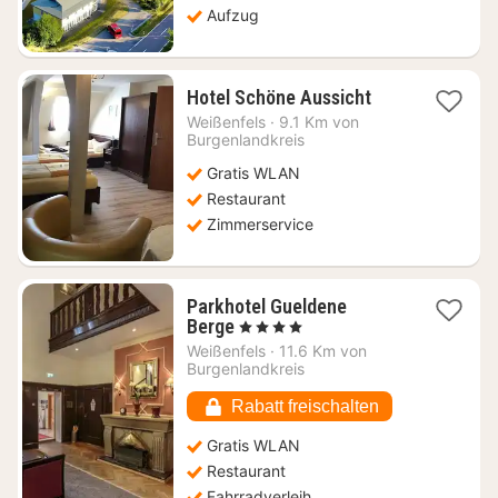
Aufzug
1
Hotel Schöne Aussicht
Nacht
Weißenfels
·
9.1 Km von
ab
Burgenlandkreis
116,92
Gratis WLAN
€
Restaurant
Zimmerservice
Parkhotel Gueldene
1
Berge
, 4 Sterne
Nacht
Weißenfels
·
11.6 Km von
ab
Burgenlandkreis
140,80
€
Rabatt freischalten
Gratis WLAN
Restaurant
Fahrradverleih