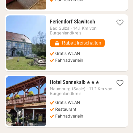
1
Feriendorf Slawitsch
Nacht
Bad Sulza
·
14.1 Km von
ab
Burgenlandkreis
73,43
€
Rabatt freischalten
Gratis WLAN
Fahrradverleih
1
Hotel Sonnekalb
, 3 Sterne
Nacht
Naumburg (Saale)
·
11.2 Km von
ab
Burgenlandkreis
95
Gratis WLAN
€
Restaurant
Fahrradverleih