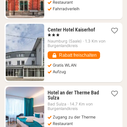
Restaurant
Fahrradverleih
1
Center Hotel Kaiserhof
Nacht
, 3 Sterne
ab
Naumburg (Saale)
·
1.3 Km von
52,66
Burgenlandkreis
€
Rabatt freischalten
Gratis WLAN
Aufzug
Hotel an der Therme Bad
1
Sulza
Nacht
Bad Sulza
·
14.7 Km von
ab
Burgenlandkreis
205,60
Zugang zu der Therme
€
Restaurant