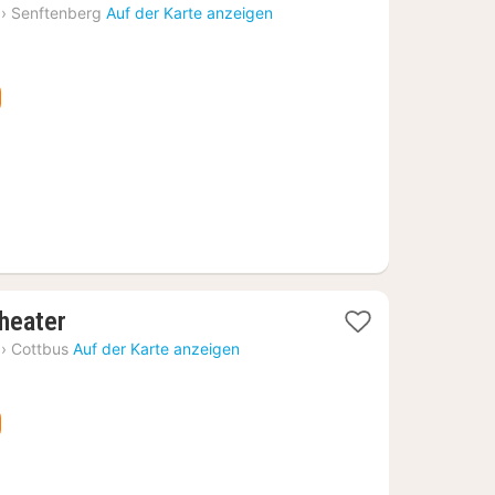
Nacht
›
Senftenberg
Auf der Karte anzeigen
ab
106,47
€
1
heater
Nacht
›
Cottbus
Auf der Karte anzeigen
ab
119,86
€