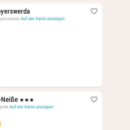
1
oyerswerda
Nacht
yerswerda
Auf der Karte anzeigen
ab
58,87
€
1
e-Neiße
, 3 Sterne
Nacht
pree
Auf der Karte anzeigen
ab
64,76
€