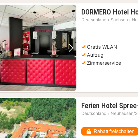
DORMERO Hotel H
Deutschland
›
Sachsen
›
Ho
Gratis WLAN
Vorheriges Bild
Nächstes Bild
Aufzug
Zimmerservice
Ferien Hotel Spre
Deutschland
›
Neuhausen/S
Rabatt freischalten