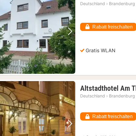
Deutschland
›
Brandenburg
Rabatt freischalten
Vorheriges Bild
Nächstes Bild
Gratis WLAN
Altstadthotel Am T
Deutschland
›
Brandenburg
Rabatt freischalten
Vorheriges Bild
Nächstes Bild