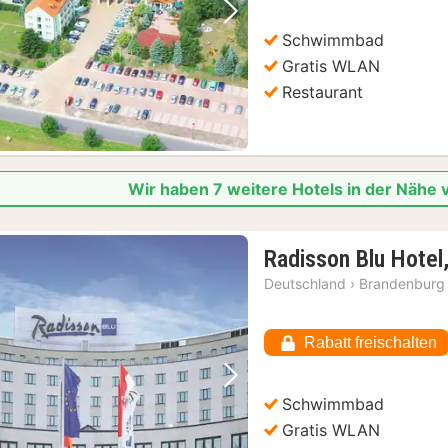
Vorheriges Bild
Nächstes Bild
Schwimmbad
Gratis WLAN
Restaurant
Wir haben 7 weitere Hotels in der Näh
Radisson Blu Hotel
Deutschland
›
Brandenburg
Rabatt freischalten
Vorheriges Bild
Nächstes Bild
Schwimmbad
Gratis WLAN