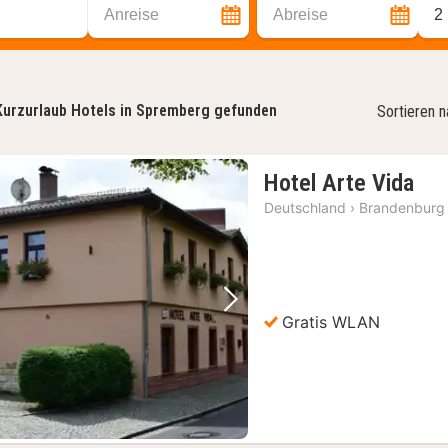
Anreise
Abreise
2
Kurzurlaub Hotels in Spremberg gefunden
Sortieren 
1
Hotel Arte Vida
Nac
Deutschland
›
Brandenburg
ab
101
€
Vorheriges Bild
Nächstes Bild
Gratis WLAN