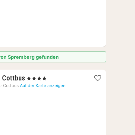
e von Spremberg gefunden
1
, Cottbus
, 4 Sterne
Nacht
›
Cottbus
Auf der Karte anzeigen
ab
80,10
€