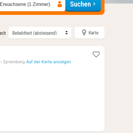
Suchen
 Erwachsene (1 Zimmer)
Karte
nach
ht
›
Spremberg
Auf der Karte anzeigen
,65