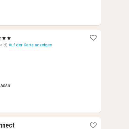
terne
cht
ald)
Auf der Karte anzeigen
0,65
rasse
1
onnect