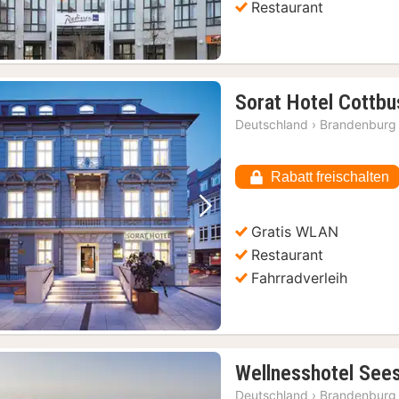
Restaurant
Sorat Hotel Cottbu
Deutschland
›
Brandenburg
Rabatt freischalten
Vorheriges Bild
Nächstes Bild
Gratis WLAN
Restaurant
Fahrradverleih
Wellnesshotel See
Deutschland
›
Brandenburg