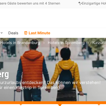
sere Gäste bewerten uns mit 4 Sternen
Einzigartige Ho
Deals
⏰ Last Minute
Hotels in Brandenburg
Hotels in Spremberg
Kurzurl
erg
rzurlaubs entdecken? Das können wir verstehen!
ür einen Kurztrip in Spremberg.