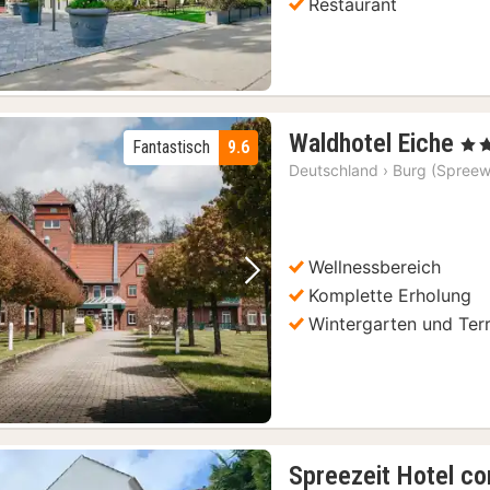
Restaurant
1
Waldhotel Eiche
, 4 S
Fantastisch
9.6
Na
Deutschland
›
Burg (Spreew
ab
15
€
Wellnessbereich
Vorheriges Bild
Nächstes Bild
Komplette Erholung
Wintergarten und Ter
Spreezeit Hotel c