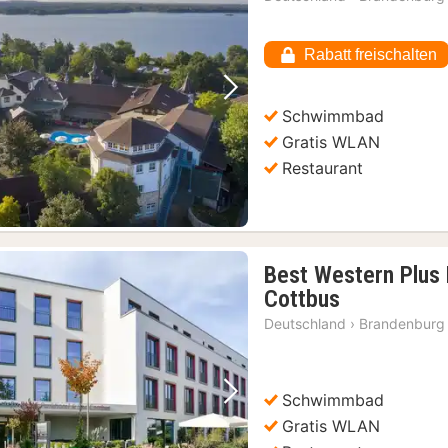
Rabatt freischalten
Vorheriges Bild
Nächstes Bild
Schwimmbad
Gratis WLAN
Restaurant
Best Western Plus 
1
Cottbus
Nacht
Deutschland
›
Brandenburg
ab
124,30
€
Schwimmbad
Vorheriges Bild
Nächstes Bild
Gratis WLAN