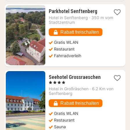
1
Parkhotel Senftenberg
Nacht
Hotel in
Senftenberg
·
350 m vom
ab
Stadtzentrum
122,79
€
Rabatt freischalten
Gratis WLAN
Restaurant
Fahrradverleih
1
Seehotel Grossraeschen
Nacht
, 4 Sterne
ab
Hotel in
Großräschen
·
6.2 Km von
125,49
Senftenberg
€
Rabatt freischalten
Gratis WLAN
Restaurant
Sauna