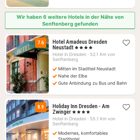
Wir haben 6 weitere Hotels in der Nähe von
Senftenberg gefunden
Hotel Amadeus Dresden
7.6
1
Neustadt
, 4 Sterne
Nacht
Hotel in
Dresden
·
52.1 Km von
ab
Senftenberg
126,14
Mitten im Stadtteil Neustadt
€
Nahe der Elbe
Gute Anbindung zu Bus und Bahn
Holiday Inn Dresden - Am
8.9
1
Zwinger
, 4 Sterne
Nacht
Hotel in
Dresden
·
55.1 Km von
ab
Senftenberg
125,08
Modernes, komfortables
€
Stadthotel