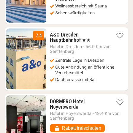
Wellnessbereich mit Sauna
Sehenswürdigkeiten
A&O Dresden
7.4
2
Hauptbahnhof
, 2 Sterne
Nächte
Hotel in
Dresden
·
56.9 Km von
ab
Senftenberg
65,21
Zentrale Lage in Dresden
€
Gute Anbindung an öffentliche
Verkehrsmittel
Dachterrasse mit Bar
DORMERO Hotel
1
Hoyerswerda
Nacht
Hotel in
Hoyerswerda
·
19.4 Km von
ab
Senftenberg
58,87
€
Rabatt freischalten