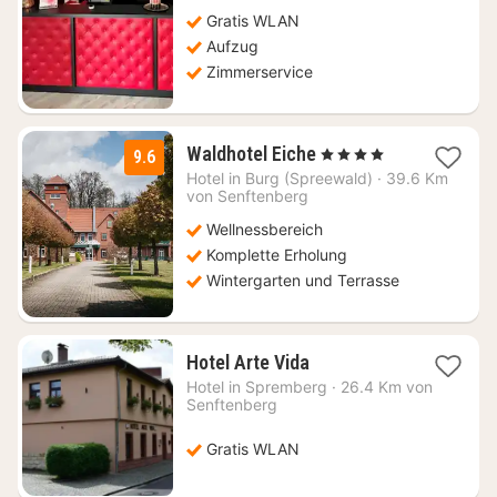
Gratis WLAN
Aufzug
Zimmerservice
1
Waldhotel Eiche
, 4 Sterne
9.6
Nacht
Hotel in
Burg (Spreewald)
·
39.6 Km
ab
von Senftenberg
148,35
Wellnessbereich
€
Komplette Erholung
Wintergarten und Terrasse
1
Hotel Arte Vida
Nacht
Hotel in
Spremberg
·
26.4 Km von
ab
Senftenberg
102,87
€
Gratis WLAN