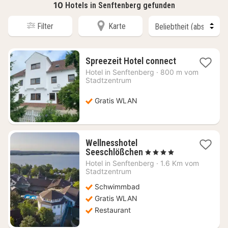
10
Hotels in Senftenberg gefunden
Filter
Karte
1
Spreezeit Hotel connect
Nacht
Hotel in
Senftenberg
·
800 m vom
ab
Stadtzentrum
106,47
€
Gratis WLAN
Wellnesshotel
1
Seeschlößchen
, 4 Sterne
Nacht
Hotel in
Senftenberg
·
1.6 Km vom
ab
Stadtzentrum
279,25
Schwimmbad
€
Gratis WLAN
Restaurant