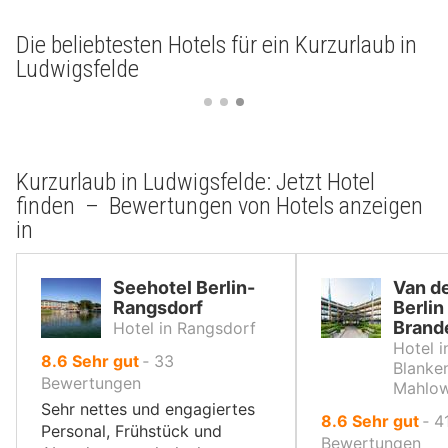
Die beliebtesten Hotels für ein Kurzurlaub in
Ludwigsfelde
Kurzurlaub in Ludwigsfelde: Jetzt Hotel
finden – Bewertungen von Hotels anzeigen
in
Seehotel Berlin-
Van de
Rangsdorf
Berlin
Brand
Hotel in Rangsdorf
Hotel i
von
8.6
Sehr gut
‐
33
Blanke
10,
Bewertungen
Mahlo
Sehr nettes und engagiertes
von
8.6
Sehr gut
‐
4
Personal, Frühstück und
10,
Bewertungen