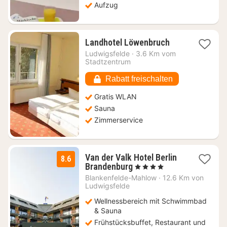
Aufzug
1
Landhotel Löwenbruch
Nacht
Ludwigsfelde
·
3.6 Km vom
ab
Stadtzentrum
81,31
€
Rabatt freischalten
Gratis WLAN
Sauna
Zimmerservice
Van der Valk Hotel Berlin
8.6
1
Brandenburg
, 4 Sterne
Nacht
Blankenfelde-Mahlow
·
12.6 Km von
ab
Ludwigsfelde
111
Wellnessbereich mit Schwimmbad
€
& Sauna
Frühstücksbuffet, Restaurant und