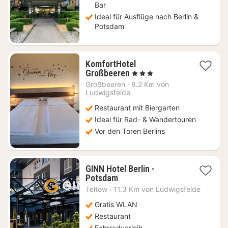
Bar
Ideal für Ausflüge nach Berlin &
Potsdam
KomfortHotel
1
Großbeeren
, 3 Sterne
Nacht
Großbeeren
·
8.2 Km von
ab
Ludwigsfelde
79
Restaurant mit Biergarten
€
Ideal für Rad- & Wandertouren
Vor den Toren Berlins
GINN Hotel Berlin -
1
Potsdam
Nacht
Teltow
·
11.3 Km von Ludwigsfelde
ab
66,45
Gratis WLAN
€
Restaurant
Fahrradverleih