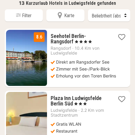
13
Kurzurlaub Hotels in Ludwigsfelde gefunden
Filter
Karte
Seehotel Berlin-
8.6
1
Rangsdorf
, 4 Sterne
Nacht
Rangsdorf
·
10.4 Km von
ab
Ludwigsfelde
117
Direkt am Rangsdorfer See
€
Zimmer mit See-/Park-Blick
Erholung vor den Toren Berlins
Plaza Inn Ludwigsfelde
1
Berlin Süd
, 3 Sterne
Nacht
Ludwigsfelde
·
2.2 Km vom
ab
Stadtzentrum
82,25
Gratis WLAN
€
Restaurant