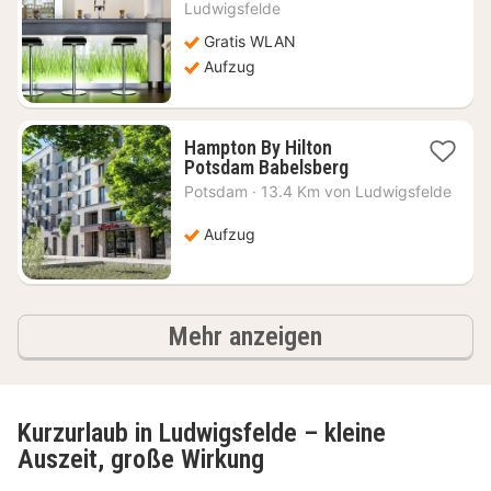
ab
Ludwigsfelde
58,20
Gratis WLAN
€
Aufzug
Hampton By Hilton
1
Potsdam Babelsberg
Nacht
Potsdam
·
13.4 Km von Ludwigsfelde
ab
70,70
Aufzug
€
Ergebnisse
Mehr anzeigen
Kurzurlaub in Ludwigsfelde – kleine
Auszeit, große Wirkung