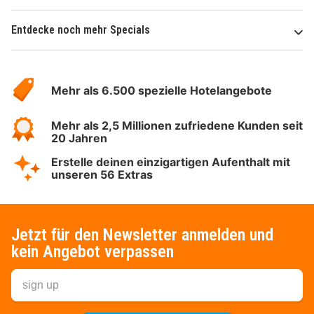
Entdecke noch mehr Specials
Über
Hotelspecials
Mehr als 6.500 spezielle Hotelangebote
Mehr als 2,5 Millionen zufriedene Kunden seit
20 Jahren
Erstelle deinen einzigartigen Aufenthalt mit
unseren 56 Extras
Jetzt für den Newsletter anmelden und
kein Angebot verpassen