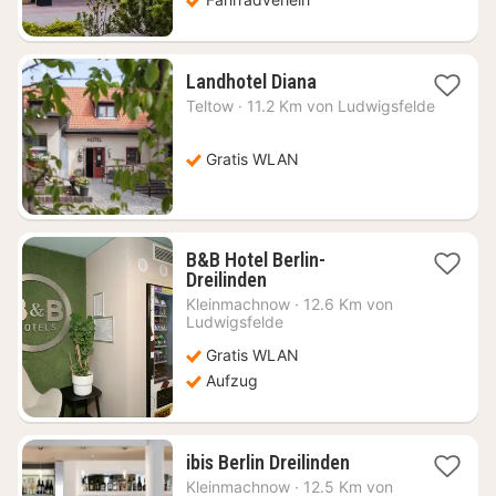
1
Landhotel Diana
Nacht
Teltow
·
11.2 Km von Ludwigsfelde
ab
80,75
€
Gratis WLAN
B&B Hotel Berlin-
1
Dreilinden
Nacht
Kleinmachnow
·
12.6 Km von
ab
Ludwigsfelde
60,84
Gratis WLAN
€
Aufzug
1
ibis Berlin Dreilinden
Nacht
Kleinmachnow
·
12.5 Km von