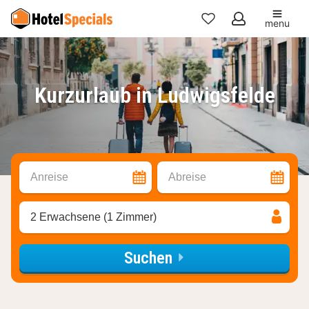
menu
Meine
Favoriten
Kurzurlaub in Ludwigsfelde
Anreise
Abreise
2 Erwachsene (1 Zimmer)
Suchen