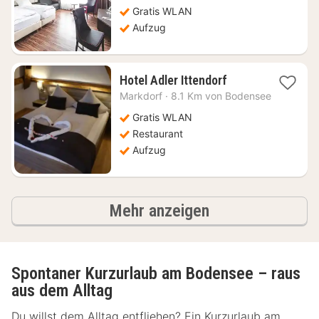
80,39
Gratis WLAN
€
Aufzug
1
Hotel Adler Ittendorf
Nacht
Markdorf
·
8.1 Km von Bodensee
ab
111,02
Gratis WLAN
€
Restaurant
Aufzug
Ergebnisse
Mehr anzeigen
Spontaner Kurzurlaub am Bodensee – raus
aus dem Alltag
Du willst dem Alltag entfliehen? Ein Kurzurlaub am