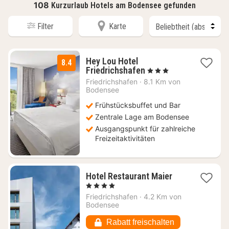
108
Kurzurlaub Hotels am Bodensee gefunden
Filter
Karte
Hey Lou Hotel
8.4
2
Friedrichshafen
, 3 Sterne
Nächte
Friedrichshafen
·
8.1 Km von
ab
Bodensee
64
Frühstücksbuffet und Bar
€
Zentrale Lage am Bodensee
Ausgangspunkt für zahlreiche
Freizeitaktivitäten
1
Hotel Restaurant Maier
Nacht
, 4 Sterne
ab
Friedrichshafen
·
4.2 Km von
100,65
Bodensee
€
Rabatt freischalten