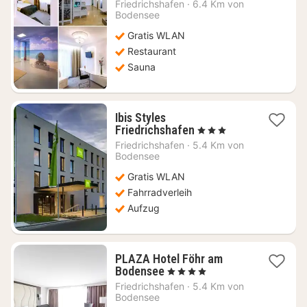
Nacht
Friedrichshafen
·
6.4 Km von
ab
Bodensee
79,44
Gratis WLAN
€
Restaurant
Sauna
Ibis Styles
1
Friedrichshafen
, 3 Sterne
Nacht
Friedrichshafen
·
5.4 Km von
ab
Bodensee
93,60
Gratis WLAN
€
Fahrradverleih
Aufzug
PLAZA Hotel Föhr am
1
Bodensee
, 4 Sterne
Nacht
Friedrichshafen
·
5.4 Km von
ab
Bodensee