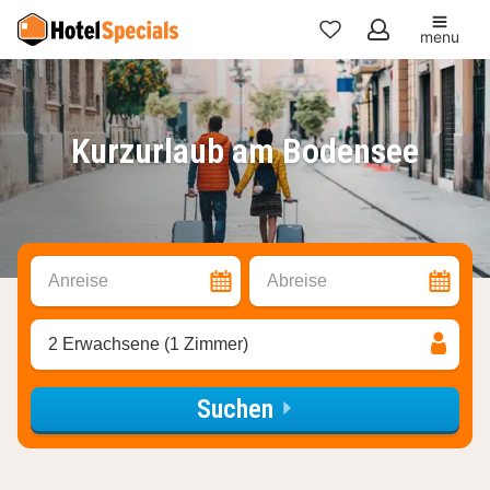
menu
Meine
Favoriten
Kurzurlaub am Bodensee
Anreise
Abreise
2 Erwachsene (1 Zimmer)
Suchen