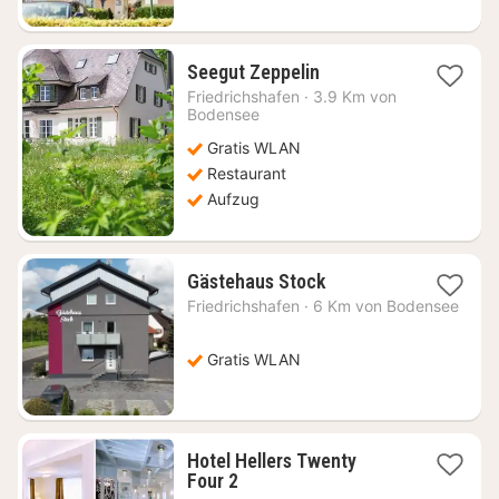
1
Seegut Zeppelin
Nacht
Friedrichshafen
·
3.9 Km von
ab
Bodensee
192,79
Gratis WLAN
€
Restaurant
Aufzug
1
Gästehaus Stock
Nacht
Friedrichshafen
·
6 Km von Bodensee
ab
91,85
€
Gratis WLAN
Hotel Hellers Twenty
1
Four 2