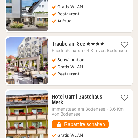
Gratis WLAN
Restaurant
Aufzug
1
Traube am See
, 4 Sterne
Nacht
Friedrichshafen
·
4 Km von Bodensee
ab
174,77
Schwimmbad
€
Gratis WLAN
Restaurant
Hotel Garni Gästehaus
1
Merk
Nacht
Immenstaad am Bodensee
·
3.6 Km
ab
von Bodensee
136,07
€
Rabatt freischalten
Gratis WLAN