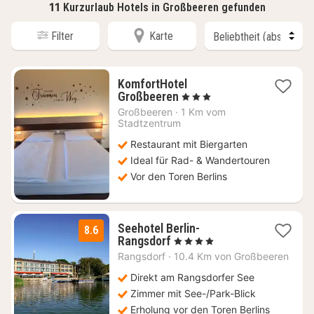
11
Kurzurlaub Hotels in Großbeeren gefunden
Filter
Karte
KomfortHotel
1
Großbeeren
, 3 Sterne
Nacht
Großbeeren
·
1 Km vom
ab
Stadtzentrum
79
Restaurant mit Biergarten
€
Ideal für Rad- & Wandertouren
Vor den Toren Berlins
Seehotel Berlin-
8.6
1
Rangsdorf
, 4 Sterne
Nacht
Rangsdorf
·
10.4 Km von Großbeeren
ab
117
Direkt am Rangsdorfer See
€
Zimmer mit See-/Park-Blick
Erholung vor den Toren Berlins