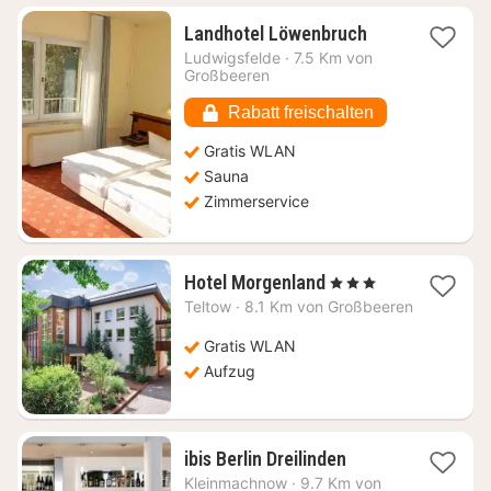
1
Landhotel Löwenbruch
Nacht
Ludwigsfelde
·
7.5 Km von
ab
Großbeeren
81,31
€
Rabatt freischalten
Gratis WLAN
Sauna
Zimmerservice
1
Hotel Morgenland
, 3 Sterne
Nacht
Teltow
·
8.1 Km von Großbeeren
ab
113,23
Gratis WLAN
€
Aufzug
1
ibis Berlin Dreilinden
Nacht
Kleinmachnow
·
9.7 Km von