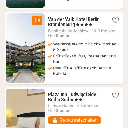
Van der Valk Hotel Berlin
8.6
1
Brandenburg
, 4 Sterne
Nacht
Blankenfelde-Mahlow
·
10.9 Km von
ab
Großbeeren
111
Wellnessbereich mit Schwimmbad
€
& Sauna
Frühstücksbuffet, Restaurant und
Bar
Ideal für Ausflüge nach Berlin &
Potsdam
Plaza Inn Ludwigsfelde
1
Berlin Süd
, 3 Sterne
Nacht
Ludwigsfelde
·
5.6 Km von
ab
Großbeeren
76,86
€
Rabatt freischalten