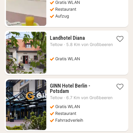
Gratis WLAN
Restaurant
Aufzug
1
Landhotel Diana
Nacht
Teltow
·
5.8 Km von Großbeeren
ab
81
€
Gratis WLAN
GINN Hotel Berlin -
1
Potsdam
Nacht
Teltow
·
6.7 Km von Großbeeren
ab
72,33
Gratis WLAN
€
Restaurant
Fahrradverleih