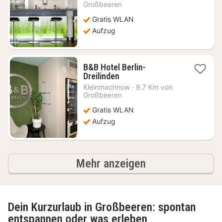
ab
Großbeeren
58,04
Gratis WLAN
€
Aufzug
B&B Hotel Berlin-
1
Dreilinden
Nacht
Kleinmachnow
·
9.7 Km von
ab
Großbeeren
58,88
Gratis WLAN
€
Aufzug
Ergebnisse
Mehr anzeigen
Dein Kurzurlaub in Großbeeren: spontan
entspannen oder was erleben