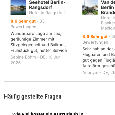
Seehotel Berlin-
Van de
Rangsdorf
Berlin
Brand
Hotel in Rangsdorf
Hotel i
von
8.6
Sehr gut
‐
33
Blanke
10,
Bewertungen
Mahlo
Wunderbare Lage am see,
von
8.6
Sehr gut
‐
4
geräumige Zimmer mit
10,
Bewertungen
Sitzgelegenheit und Balkon ,
Sehr nah an der 
Frühstück gut, netter Service
Flughafen und Ber
Sabine Böhm ‐ DE, 10 Jun
gut gegen Flugl
2026
Autolärm geschü
Anonym ‐ DE, 2
Häufig gestellte Fragen
Wie viel kostet ein Kurzurlaub in