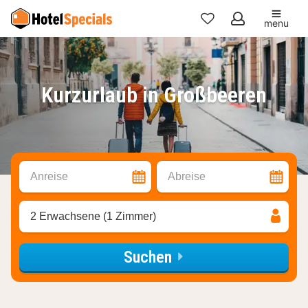
menu
Meine
Favoriten
Kurzurlaub in Großbeeren
Anreise
Abreise
2 Erwachsene (1 Zimmer)
Suchen