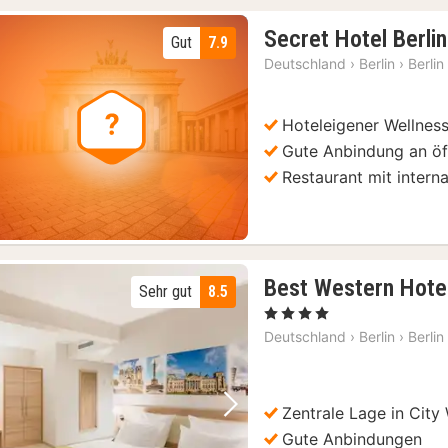
Secret Hotel Berli
Gut
7.9
Deutschland
›
Berlin
›
Berlin
Hoteleigener Wellnes
Gute Anbindung an öff
Restaurant mit intern
Best Western Hotel
Sehr gut
8.5
, 4 Sterne
Deutschland
›
Berlin
›
Berlin
Zentrale Lage in City
Vorheriges Bild
Nächstes Bild
Gute Anbindungen