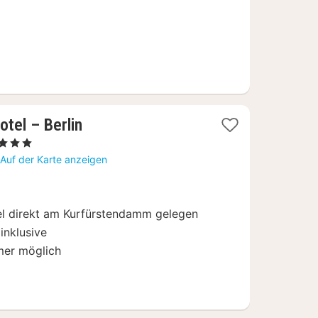
tel – Berlin
Sterne
acht
Auf der Karte anzeigen
b
05
tel direkt am Kurfürstendamm gelegen
inklusive
mer möglich