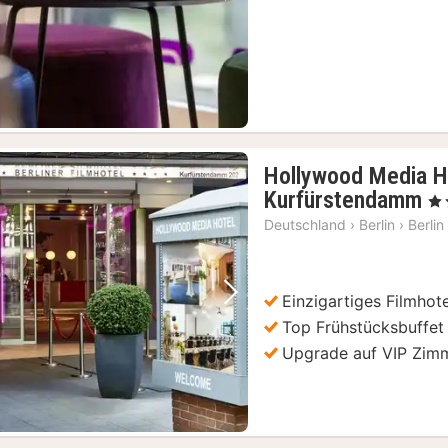
Vorheriges Bild
Nächstes Bild
Hollywood Media Ho
1
Kurfürstendamm
, 4 
N
Deutschland
›
Berlin
›
Berlin
a
1
€
Einzigartiges Filmho
Vorheriges Bild
Nächstes Bild
Top Frühstücksbuffet 
Upgrade auf VIP Zim