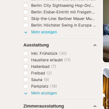
Berlin: City Sightseeing Hop-On/H
Berlin: Eisbar-Eintritt mit Freigetränken
(3
Berlin: Höchster Swing in Europa
(35)
Aktivitäten
Mehr anzeigen
Ausstattung
Inkl. Frühstück
(30)
Haustiere erlaubt
(11)
Hallenbad
(7)
Freibad
(2)
Sauna
(9)
Parkplatz
(18)
Ausstattung
Mehr anzeigen
Zimmerausstattung