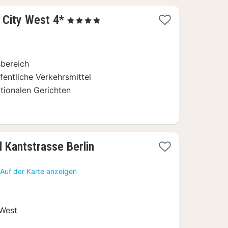
1
n City West 4*
, 4 Sterne
Nacht
ab
79
sbereich
€
entliche Verkehrsmittel
ationalen Gerichten
1
 Kantstrasse Berlin
Nacht
ab
Auf der Karte anzeigen
102
€
 West