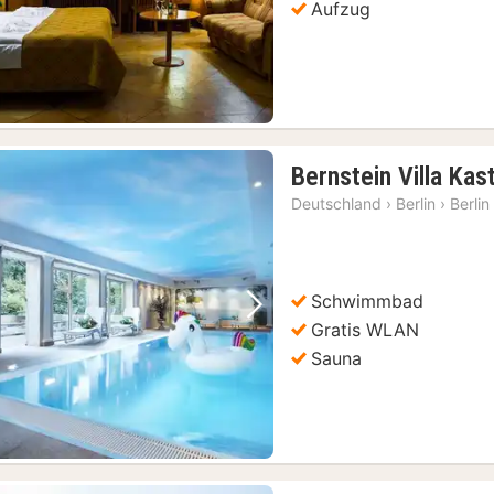
Aufzug
Bernstein Villa Kas
Deutschland
›
Berlin
›
Berlin
Schwimmbad
Vorheriges Bild
Nächstes Bild
Gratis WLAN
Sauna