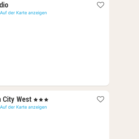
1
dio
Nacht
Auf der Karte anzeigen
ab
51,64
€
1
n City West
, 3 Sterne
Nacht
Auf der Karte anzeigen
ab
83,43
€