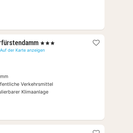
1
urfürstendamm
, 3 Sterne
Nacht
Auf der Karte anzeigen
ab
99,54
€
damm
entliche Verkehrsmittel
lierbarer Klimaanlage