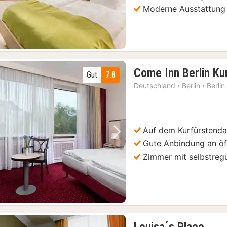
Moderne Ausstattung
Come Inn Berlin K
Gut
7.8
Deutschland
›
Berlin
›
Berlin
Auf dem Kurfürsten
Vorheriges Bild
Nächstes Bild
Gute Anbindung an öff
Zimmer mit selbstregu
ottenburg
(41)
1