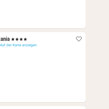
1
tania
, 4 Sterne
Nacht
Auf der Karte anzeigen
ab
102,47
€