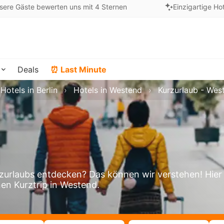
sere Gäste bewerten uns mit 4 Sternen
Einzigartige Ho
Deals
⏰ Last Minute
Hotels in Berlin
Hotels in Westend
Kurzurlaub - Wes
d
urlaubs entdecken? Das können wir verstehen! Hier
nen Kurztrip in Westend.