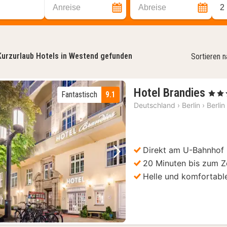
Anreise
Abreise
2
Kurzurlaub Hotels in Westend gefunden
Sortieren 
1
Hotel Brandies
, 3 Ste
Fantastisch
9.1
Nac
Deutschland
›
Berlin
›
Berlin
ab
114
€
Direkt am U-Bahnhof
Vorheriges Bild
Nächstes Bild
20 Minuten bis zum 
Helle und komfortab