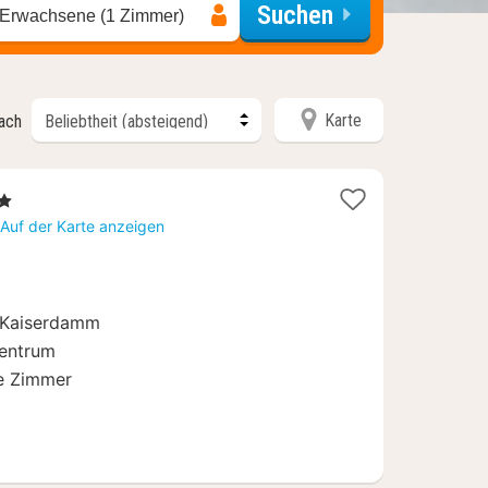
Suchen
 Erwachsene (1 Zimmer)
Karte
nach
rne
ht
Auf der Karte anzeigen
,40
 Kaiserdamm
Zentrum
le Zimmer