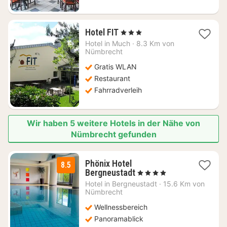
1
Hotel FIT
, 3 Sterne
Nacht
Hotel in
Much
·
8.3 Km von
ab
Nümbrecht
79,91
Gratis WLAN
€
Restaurant
Fahrradverleih
Wir haben 5 weitere Hotels in der Nähe von
Nümbrecht gefunden
Phönix Hotel
8.5
1
Bergneustadt
, 4 Sterne
Nacht
Hotel in
Bergneustadt
·
15.6 Km von
ab
Nümbrecht
140
Wellnessbereich
€
Panoramablick