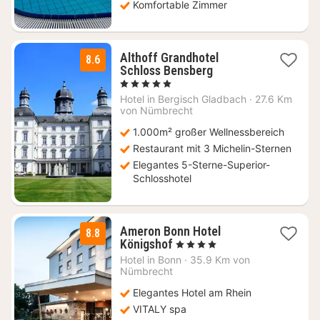
Komfortable Zimmer
Althoff Grandhotel
8.6
1
Schloss Bensberg
Nacht
, 5 Sterne
ab
Hotel in
Bergisch Gladbach
·
27.6 Km
237,94
von Nümbrecht
€
1.000m² großer Wellnessbereich
Restaurant mit 3 Michelin-Sternen
Elegantes 5-Sterne-Superior-
Schlosshotel
Ameron Bonn Hotel
8.8
1
Königshof
, 4 Sterne
Nacht
Hotel in
Bonn
·
35.9 Km von
ab
Nümbrecht
97,58
Elegantes Hotel am Rhein
€
VITALY spa