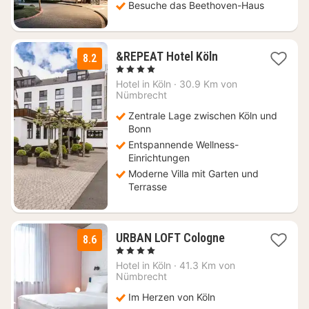
Besuche das Beethoven-Haus
2
&REPEAT Hotel Köln
8.2
Nächte
, 4 Sterne
ab
Hotel in
Köln
·
30.9 Km von
72,45
Nümbrecht
€
Zentrale Lage zwischen Köln und
Bonn
Entspannende Wellness-
Einrichtungen
Moderne Villa mit Garten und
Terrasse
1
URBAN LOFT Cologne
8.6
Nacht
, 4 Sterne
ab
Hotel in
Köln
·
41.3 Km von
88,90
Nümbrecht
€
Im Herzen von Köln