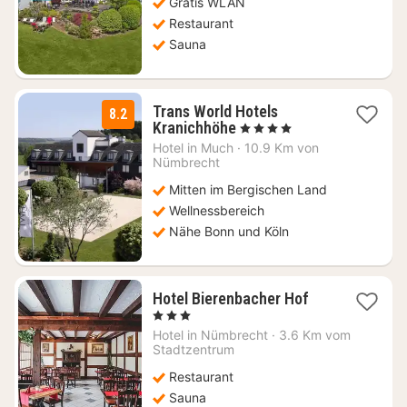
Gratis WLAN
Restaurant
Sauna
Trans World Hotels
8.2
2
Kranichhöhe
, 4 Sterne
Nächte
Hotel in
Much
·
10.9 Km von
ab
Nümbrecht
69
Mitten im Bergischen Land
€
Wellnessbereich
Nähe Bonn und Köln
1
Hotel Bierenbacher Hof
Nacht
, 3 Sterne
ab
Hotel in
Nümbrecht
·
3.6 Km vom
98,13
Stadtzentrum
€
Restaurant
Sauna