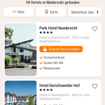
10
Hotels in Nümbrecht gefunden
Filter
Karte
1
Park Hotel Numbrecht
Nacht
, 4 Sterne
ab
Hotel in
Nümbrecht
·
100 m vom
87,05
Stadtzentrum
€
Rabatt freischalten
Schwimmbad
Gratis WLAN
Restaurant
1
Hotel Derichsweiler Hof
Nacht
, 4 Sterne
ab
Hotel in
Nümbrecht
·
600 m vom
121,50
Stadtzentrum
€