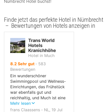
Nümbrecht Hotel buchst!
Finde jetzt das perfekte Hotel in Nümbrecht
– Bewertungen von Hotels anzeigen in
Trans World
Hotels
Kranichhöhe
Hotel in Much
von
8.2
Sehr gut
‐
583
10,
Bewertungen
Ein wunderschöner
Swimmingpool und Wellness-
Einrichtungen, das Frühstück
war ebenfalls gut und
reichhaltig, und Much ist eine
wunderschöne Stadt.
Mehr lesen
frans Claassens ‐ NL, 19 Jul