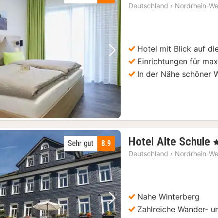
Nacht
Deutschland
›
Nordrhein-We
ab
114
€
Hotel mit Blick auf di
Vorheriges Bild
Nächstes Bild
Einrichtungen für ma
In der Nähe schöner
Hotel Alte Schule
, 
Sehr gut
8.9
Deutschland
›
Nordrhein-We
Nahe Winterberg
Vorheriges Bild
Nächstes Bild
Zahlreiche Wander- 