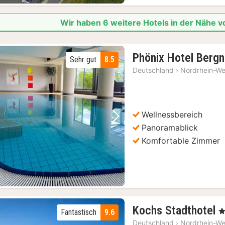
Wir haben 6 weitere Hotels in der Nähe
Phönix Hotel Berg
Sehr gut
8.5
Deutschland
›
Nordrhein-We
Wellnessbereich
Vorheriges Bild
Nächstes Bild
Panoramablick
Komfortable Zimmer
1
Kochs Stadthotel
, 
Fantastisch
9.6
N
Deutschland
›
Nordrhein-We