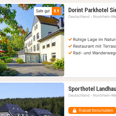
Dorint Parkhotel S
Sehr gut
8.9
Deutschland
›
Nordrhein-We
Ruhige Lage im Natur
Vorheriges Bild
Nächstes Bild
Restaurant mit Terras
Rad- und Wanderwege
Sporthotel Landha
Deutschland
›
Nordrhein-We
Rabatt freischalten