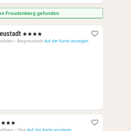
 von Freudenberg gefunden
1
neustadt
, 4 Sterne
Nacht
stfalen
›
Bergneustadt
Auf der Karte anzeigen
ab
140
€
4 Sterne
acht
stfalen
›
Olpe
Auf der Karte anzeigen