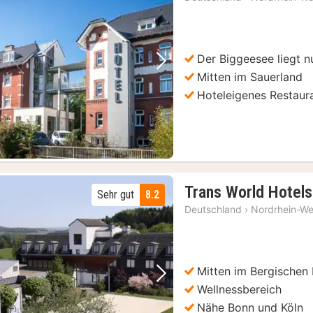
a
1
€
Der Biggeesee liegt n
Vorheriges Bild
Nächstes Bild
Mitten im Sauerland
Hoteleigenes Restaur
Trans World Hotels
Sehr gut
8.2
Deutschland
›
Nordrhein-We
Mitten im Bergischen
Vorheriges Bild
Nächstes Bild
Wellnessbereich
Nähe Bonn und Köln