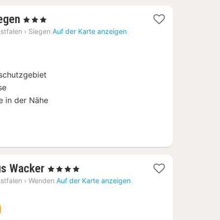
1
iegen
, 3 Sterne
Nacht
stfalen
›
Siegen
Auf der Karte anzeigen
ab
84,11
€
schutzgebiet
se
 in der Nähe
1
us Wacker
, 4 Sterne
Nacht
stfalen
›
Wenden
Auf der Karte anzeigen
ab
111,28
€