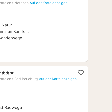
stfalen
›
Netphen
Auf der Karte anzeigen
e Natur
ximalen Komfort
 Wanderwege
2
4 Sterne
Nächte
stfalen
›
Bad Berleburg
Auf der Karte anzeigen
ab
69
€
und Radwege