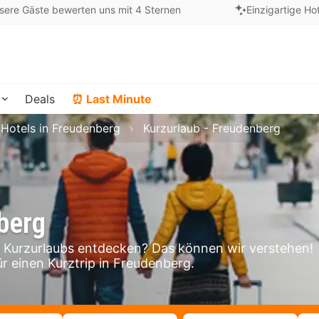
sere Gäste bewerten uns mit 4 Sternen
Einzigartige Ho
Deals
⏰ Last Minute
Hotels in Freudenberg
Kurzurlaub - Freudenberg
berg
Kurzurlaubs entdecken? Das können wir verstehen!
ür einen Kurztrip in Freudenberg.