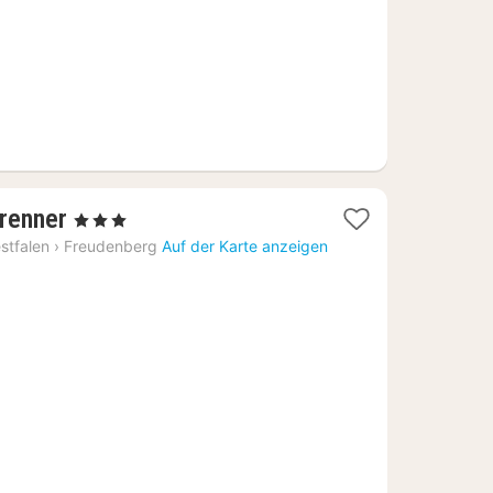
1
renner
, 3 Sterne
Nacht
stfalen
›
Freudenberg
Auf der Karte anzeigen
ab
113,65
€