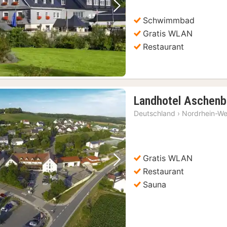
Vorheriges Bild
Nächstes Bild
Schwimmbad
Gratis WLAN
Restaurant
Landhotel Aschenb
Deutschland
›
Nordrhein-We
Gratis WLAN
Vorheriges Bild
Nächstes Bild
Restaurant
Sauna