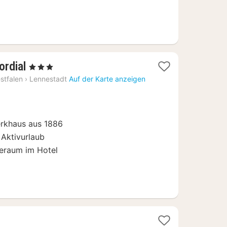
1
ordial
, 3 Sterne
Nacht
stfalen
›
Lennestadt
Auf der Karte anzeigen
ab
99
€
erkhaus aus 1886
 Aktivurlaub
eraum im Hotel