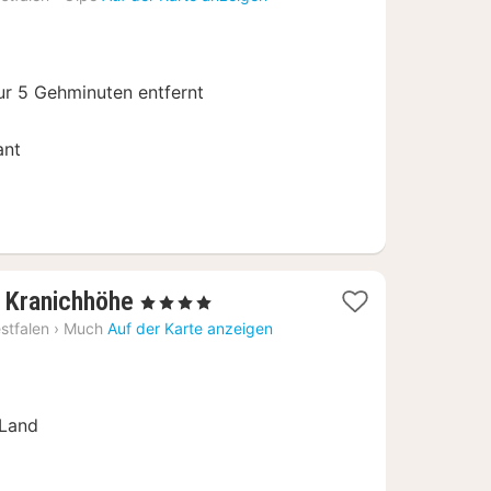
b
48
ur 5 Gehminuten entfernt
ant
2
 Kranichhöhe
, 4 Sterne
Nächte
stfalen
›
Much
Auf der Karte anzeigen
ab
69
€
 Land