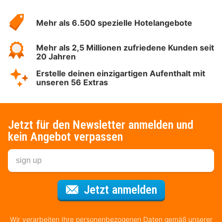
Über
Hotelspecials
Mehr als 6.500 spezielle Hotelangebote
Mehr als 2,5 Millionen zufriedene Kunden seit
20 Jahren
Erstelle deinen einzigartigen Aufenthalt mit
unseren 56 Extras
Jetzt für den Newsletter anmelden und
kein Angebot verpassen
Für den Newsl
Jetzt anmelden
Wir verarbeiten Ihre personenbezogenen Daten gemäß unserer