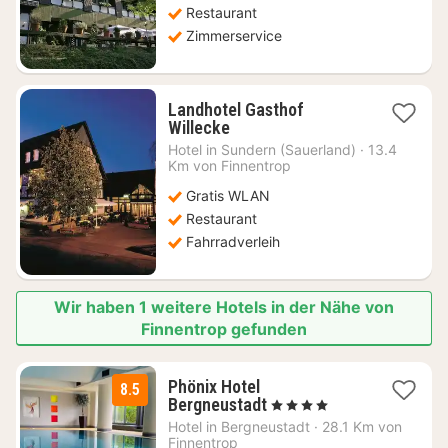
Restaurant
Zimmerservice
Landhotel Gasthof
1
Willecke
Nacht
Hotel in
Sundern (Sauerland)
·
13.4
ab
Km von Finnentrop
129,50
Gratis WLAN
€
Restaurant
Fahrradverleih
Wir haben 1 weitere Hotels in der Nähe von
Finnentrop gefunden
Phönix Hotel
8.5
1
Bergneustadt
, 4 Sterne
Nacht
Hotel in
Bergneustadt
·
28.1 Km von
ab
Finnentrop