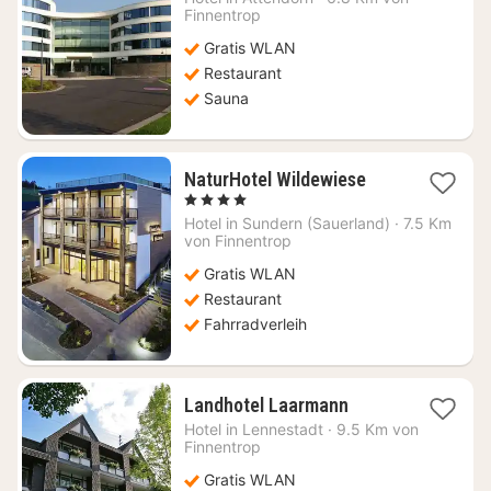
178,14
Finnentrop
€
Gratis WLAN
Restaurant
Sauna
1
NaturHotel Wildewiese
Nacht
, 4 Sterne
ab
Hotel in
Sundern (Sauerland)
·
7.5 Km
90,03
von Finnentrop
€
Gratis WLAN
Restaurant
Fahrradverleih
1
Landhotel Laarmann
Nacht
Hotel in
Lennestadt
·
9.5 Km von
ab
Finnentrop
108,32
Gratis WLAN
€