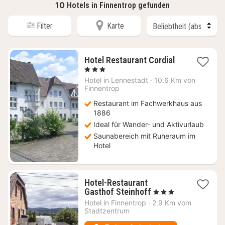
10
Hotels in Finnentrop gefunden
Filter
Karte
1
Hotel Restaurant Cordial
Nacht
, 3 Sterne
ab
Hotel in
Lennestadt
·
10.6 Km von
99
Finnentrop
€
Restaurant im Fachwerkhaus aus
1886
Ideal für Wander- und Aktivurlaub
Saunabereich mit Ruheraum im
Hotel
Hotel-Restaurant
1
Gasthof Steinhoff
, 3 Sterne
Nacht
Hotel in
Finnentrop
·
2.9 Km vom
ab
Stadtzentrum
126,64