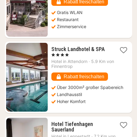
€
Rabatt freischalten
Gratis WLAN
Restaurant
Zimmerservice
1
Struck Landhotel & SPA
Nacht
, 4 Sterne
ab
Hotel in
Attendorn
·
5.9 Km von
124
Finnentrop
€
Rabatt freischalten
Über 3000m² großer Spabereich
Landhausstil
Hoher Komfort
Hotel Tiefenhagen
1
Sauerland
Nacht
Hotel in
Lennestadt
·
7.2 Km von