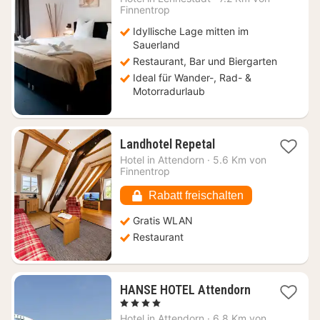
ab
Finnentrop
104,03
Idyllische Lage mitten im
€
Sauerland
Restaurant, Bar und Biergarten
Ideal für Wander-, Rad- &
Motorradurlaub
1
Landhotel Repetal
Nacht
Hotel in
Attendorn
·
5.6 Km von
ab
Finnentrop
72,89
€
Rabatt freischalten
Gratis WLAN
Restaurant
1
HANSE HOTEL Attendorn
Nacht
, 4 Sterne
ab
Hotel in
Attendorn
·
6.8 Km von