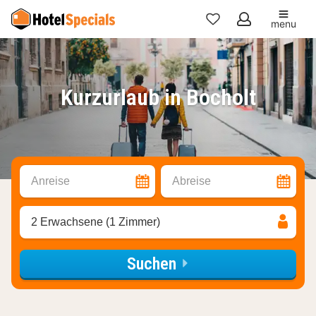
menu
Meine
Favoriten
Kurzurlaub in Bocholt
Anreise
Abreise
2 Erwachsene (1 Zimmer)
Suchen