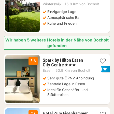
Nacht
Winterswijk
·
15.8 Km von Bocholt
ab
144,85
Einzigartige Lage
€
Atmosphärische Bar
Ruhe und Frieden
Wir haben 5 weitere Hotels in der Nähe von Bocholt
gefunden
Spark by Hilton Essen
8.6
3
City Centre
, 3 Sterne
Nächte
Essen
·
50.9 Km von Bocholt
ab
52,15
Sehr gute ÖPNV-Anbindung
€
Zentrale Lage in Essen
Ideal für Geschäfts- und
Städtereisen
Hotel Zum Eisenhammer