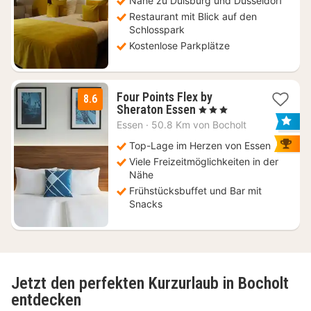
€
Nähe zu Duisburg und Düsseldorf
Restaurant mit Blick auf den
Schlosspark
Kostenlose Parkplätze
Four Points Flex by
8.6
1
Sheraton Essen
, 3 Sterne
Nacht
Essen
·
50.8 Km von Bocholt
ab
96,60
Top-Lage im Herzen von Essen
€
Viele Freizeitmöglichkeiten in der
Nähe
Frühstücksbuffet und Bar mit
Snacks
Jetzt den perfekten Kurzurlaub in Bocholt
entdecken