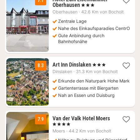
7.1
1
Oberhausen
, 3 Sterne
Nacht
Oberhausen
·
42.6 Km von Bocholt
ab
89
Zentrale Lage
€
Nahe des Einkaufsparadies CentrO
Gute Anbindung durch
Bahnhofsnähe
3
Art Inn Dinslaken
, 3 Sterne
8.3
Nächte
Dinslaken
·
31.3 Km von Bocholt
ab
59
Erkunde den Naturpark Hohe Mark
€
Gartenterrasse mit Biergarten
Nah an Essen und Duisburg
3
Van der Valk Hotel Moers
7.9
Nächte
, 4 Sterne
ab
Moers
·
44.2 Km von Bocholt
92,67