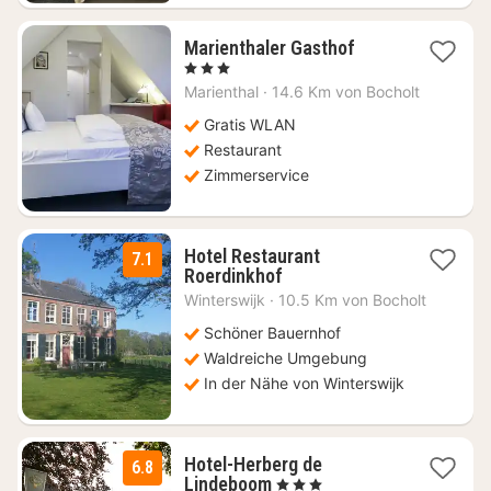
1
Marienthaler Gasthof
Nacht
, 3 Sterne
ab
Marienthal
·
14.6 Km von Bocholt
102,11
€
Gratis WLAN
Restaurant
Zimmerservice
Hotel Restaurant
7.1
1
Roerdinkhof
Nacht
Winterswijk
·
10.5 Km von Bocholt
ab
94
Schöner Bauernhof
€
Waldreiche Umgebung
In der Nähe von Winterswijk
Hotel-Herberg de
6.8
1
Lindeboom
, 3 Sterne