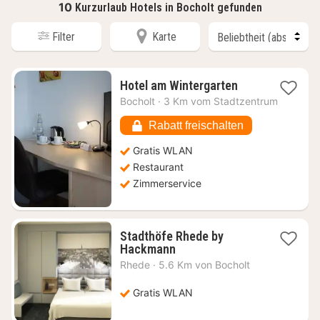
10
Kurzurlaub Hotels in Bocholt gefunden
Filter
Karte
1
Hotel am Wintergarten
Nacht
Bocholt
·
3 Km vom Stadtzentrum
ab
110,22
Rabatt freischalten
€
Gratis WLAN
Restaurant
Zimmerservice
Stadthöfe Rhede by
1
Hackmann
Nacht
Rhede
·
5.6 Km von Bocholt
ab
106,54
Gratis WLAN
€