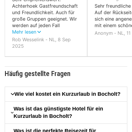
Achterhoek Gastfreundschaft
Sehr freundlich
und Freundlichkeit. Auch für
Auf der Rückseit
große Gruppen geeignet. Wir
sich eine angen
werden auf jeden Fall
mit einem schön
wiederkommen.
Mehr lesen
Anonym ‐ NL, 11
Rob Wesselink ‐ NL, 8 Sep
2025
Häufig gestellte Fragen
Wie viel kostet ein Kurzurlaub in Bocholt?
Was ist das günstigste Hotel für ein
Kurzurlaub in Bocholt?
Was ist die perfekte Reisezeit für