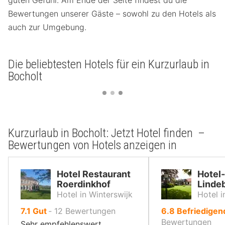
Bewertungen unserer Gäste – sowohl zu den Hotels als
auch zur Umgebung.
Die beliebtesten Hotels für ein Kurzurlaub in
Bocholt
Kurzurlaub in Bocholt: Jetzt Hotel finden –
Bewertungen von Hotels anzeigen in
Hotel Restaurant
Hotel
Roerdinkhof
Linde
Hotel in Winterswijk
Hotel i
von
von
7.1
Gut
‐
12
Bewertungen
6.8
Befriedige
10,
10,
Bewertungen
Sehr empfehlenswert.