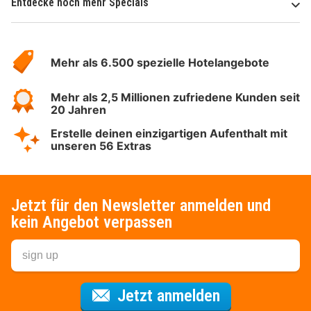
Entdecke noch mehr Specials
Über
Hotelspecials
Mehr als 6.500 spezielle Hotelangebote
Mehr als 2,5 Millionen zufriedene Kunden seit
20 Jahren
Erstelle deinen einzigartigen Aufenthalt mit
unseren 56 Extras
Jetzt für den Newsletter anmelden und
kein Angebot verpassen
Für den Newsl
Jetzt anmelden