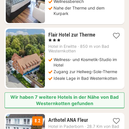
Wellnessbereich
Nahe der Therme und dem
Kurpark
1
Flair Hotel zur Therme
Nacht
, 3 Sterne
ab
Hotel in
Erwitte
·
850 m von Bad
147,20
Westernkotten
€
Wellness- und Kosmetik-Studio im
Hotel
Zugang zur Hellweg-Sole-Therme
Ideale Lage in Bad Westernkotten
Wir haben 7 weitere Hotels in der Nähe von Bad
Westernkotten gefunden
1
Arthotel ANA Fleur
8.2
Nacht
Hotel in
Paderborn
·
28.7 Km von Bad