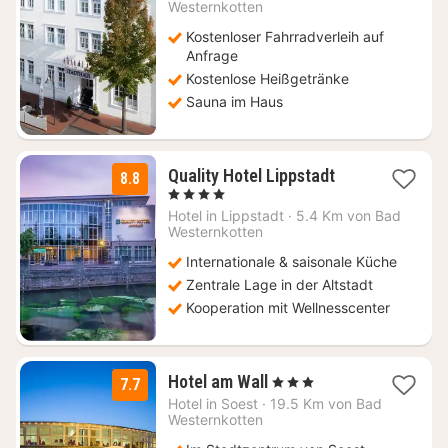
ab
Westernkotten
74
Kostenloser Fahrradverleih auf
€
Anfrage
Kostenlose Heißgetränke
Sauna im Haus
2
Quality Hotel Lippstadt
8.8
Nächte
, 4 Sterne
ab
Hotel in
Lippstadt
·
5.4 Km von Bad
69
Westernkotten
€
Internationale & saisonale Küche
Zentrale Lage in der Altstadt
Kooperation mit Wellnesscenter
1
Hotel am Wall
, 3 Sterne
7.7
Nacht
Hotel in
Soest
·
19.5 Km von Bad
ab
Westernkotten
81,86