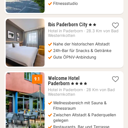
Fitnessstudio
2
Ibis Paderborn City
, 2 Sterne
Nächte
Hotel in
Paderborn
·
28.3 Km von Bad
ab
Westernkotten
86,52
Nahe der historischen Altstadt
€
24h-Bar für Snacks & Getränke
Gute ÖPNV-Anbindung
Welcome Hotel
9.1
2
Paderborn
, 4 Sterne
Nächte
Hotel in
Paderborn
·
28 Km von Bad
ab
Westernkotten
96,82
Wellnessbereich mit Sauna &
€
Fitnessraum
Zwischen Altstadt & Paderquellen
gelegen
Restaurants, Bar und Terrasse