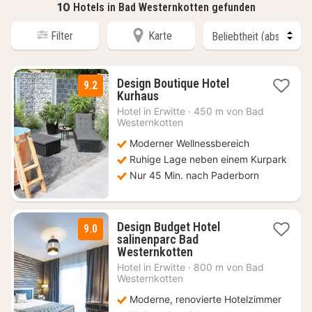
10
Hotels in Bad Westernkotten gefunden
Filter
Karte
Design Boutique Hotel
9.2
1
Kurhaus
Nacht
Hotel in
Erwitte
·
450 m von Bad
ab
Westernkotten
140
Moderner Wellnessbereich
€
Ruhige Lage neben einem Kurpark
Nur 45 Min. nach Paderborn
Design Budget Hotel
9.0
salinenparc Bad
1
Westernkotten
Nacht
Hotel in
Erwitte
·
800 m von Bad
ab
Westernkotten
115
Moderne, renovierte Hotelzimmer
€