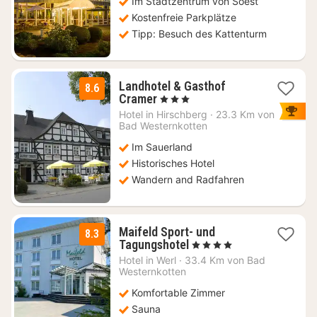
Im Stadtzentrum von Soest
€
Kostenfreie Parkplätze
Tipp: Besuch des Kattenturm
Landhotel & Gasthof
8.6
1
Cramer
, 3 Sterne
Nacht
Hotel in
Hirschberg
·
23.3 Km von
ab
Bad Westernkotten
115
Im Sauerland
€
Historisches Hotel
Wandern and Radfahren
Maifeld Sport- und
8.3
1
Tagungshotel
, 4 Sterne
Nacht
Hotel in
Werl
·
33.4 Km von Bad
ab
Westernkotten
89
Komfortable Zimmer
€
Sauna