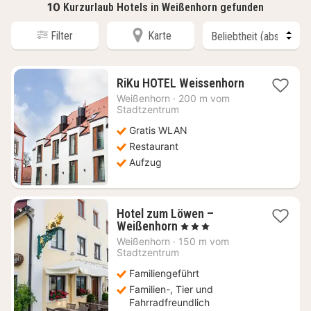
10
Kurzurlaub Hotels in Weißenhorn gefunden
Filter
Karte
1
RiKu HOTEL Weissenhorn
Nacht
Weißenhorn
·
200 m vom
ab
Stadtzentrum
86,56
Gratis WLAN
€
Restaurant
Aufzug
Hotel zum Löwen –
1
Weißenhorn
, 3 Sterne
Nacht
Weißenhorn
·
150 m vom
ab
Stadtzentrum
114
Familiengeführt
€
Familien-, Tier und
Fahrradfreundlich