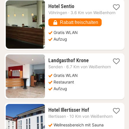
1
Hotel Sentio
Nacht
Vöhringen
·
3.6 Km von Weißenhorn
ab
90,36
Rabatt freischalten
€
Gratis WLAN
Aufzug
1
Landgasthof Krone
Nacht
Senden
·
6.7 Km von Weißenhorn
ab
105,14
Gratis WLAN
€
Restaurant
Aufzug
1
Hotel Illertisser Hof
Nacht
Illertissen
·
10 Km von Weißenhorn
ab
137,50
Wellnessbereich mit Sauna