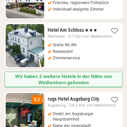
€
Frisches, regionales Frühstück
Individuell designte Zimmer
1
Hotel Am Schloss
, 3 Sterne
Nacht
Illertissen
·
9.7 Km von Weißenhorn
ab
126,17
Gratis WLAN
€
Restaurant
Zimmerservice
Wir haben 2 weitere Hotels in der Nähe von
Weißenhorn gefunden
1
rugs Hotel Augsburg City
8.2
Nacht
Augsburg
·
54.5 Km von Weißenhorn
ab
72
Direkt am Augsburger
€
Hauptbahnhof
Nahe der Innenstadt