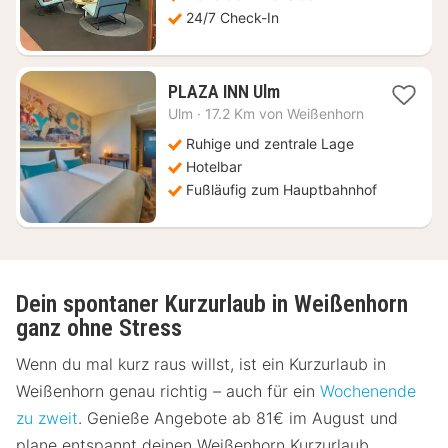
24/7 Check-In
1
PLAZA INN Ulm
Nacht
Ulm
·
17.2 Km von Weißenhorn
ab
84
Ruhige und zentrale Lage
€
Hotelbar
Fußläufig zum Hauptbahnhof
Dein spontaner Kurzurlaub in Weißenhorn
ganz ohne Stress
Wenn du mal kurz raus willst, ist ein Kurzurlaub in
Weißenhorn genau richtig – auch für ein
Wochenende
zu zweit
. Genieße Angebote ab 81€ im August und
plane entspannt deinen Weißenhorn Kurzurlaub.