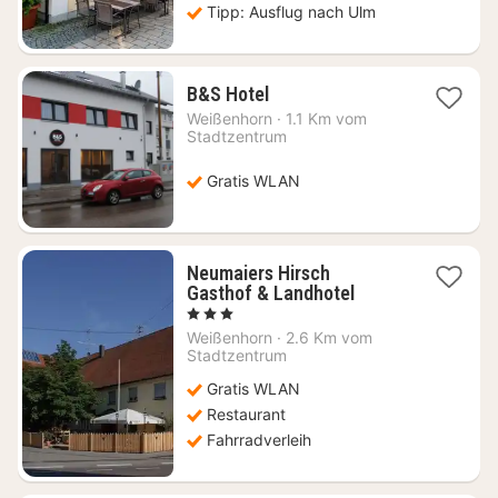
Tipp: Ausflug nach Ulm
1
B&S Hotel
Nacht
Weißenhorn
·
1.1 Km vom
ab
Stadtzentrum
80,79
€
Gratis WLAN
Neumaiers Hirsch
1
Gasthof & Landhotel
Nacht
, 3 Sterne
ab
Weißenhorn
·
2.6 Km vom
129,31
Stadtzentrum
€
Gratis WLAN
Restaurant
Fahrradverleih