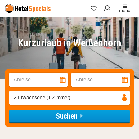
menu
Meine
Favoriten
Kurzurlaub in Weißenhorn
Anreise
Abreise
2 Erwachsene (1 Zimmer)
Suchen