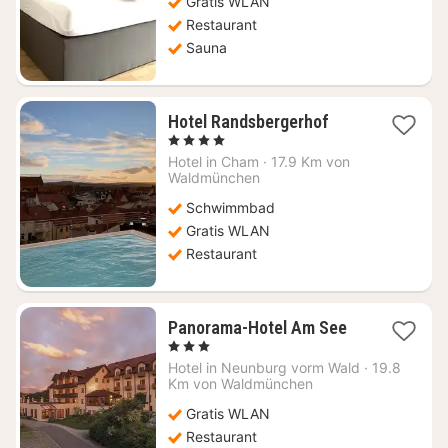
Gratis WLAN
Restaurant
Sauna
1
Hotel Randsbergerhof
Nacht
, 4 Sterne
ab
Hotel in
Cham
·
17.9 Km von
107,48
Waldmünchen
€
Schwimmbad
Gratis WLAN
Restaurant
1
Panorama-Hotel Am See
Nacht
, 3 Sterne
ab
Hotel in
Neunburg vorm Wald
·
19.8
91,76
Km von Waldmünchen
€
Gratis WLAN
Restaurant