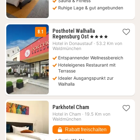
Sauna & Fitness
Ruhige Lage & gut angebunden
Posthotel Walhalla
8.1
1
Regensburg Ost
, 4 Sterne
Nacht
Hotel in
Donaustauf
·
53.2 Km von
ab
Waldmünchen
68
Entspannender Wellnessbereich
€
Hoteleigenes Restaurant mit
Terrasse
Idealer Ausgangspunkt zur
Walhalla
1
Parkhotel Cham
Nacht
Hotel in
Cham
·
19.5 Km von
ab
Waldmünchen
85,98
€
Rabatt freischalten