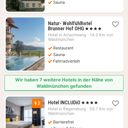
Sauna
Natur- Wohlfühlhotel
1
Brunner Hof OHG
, 4 Sterne
Nacht
Hotel in
Arnschwang
·
14.3 Km von
ab
Waldmünchen
391,44
Restaurant
€
Sauna
Fahrradverleih
Wir haben 7 weitere Hotels in der Nähe von
Waldmünchen gefunden
2
Hotel INCLUDiO
, 4 Sterne
9.3
Nächte
Hotel in
Regensburg
·
59.7 Km von
ab
Waldmünchen
85
Barrierefrei
€