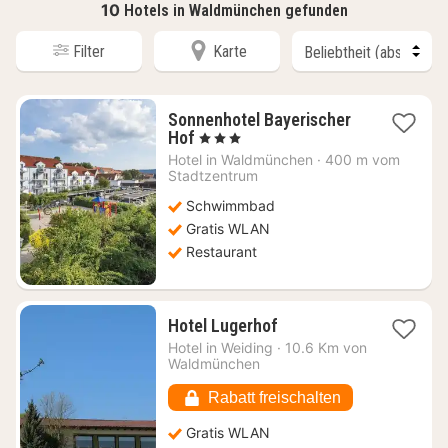
10
Hotels in Waldmünchen gefunden
Filter
Karte
Sonnenhotel Bayerischer
1
Hof
, 3 Sterne
Nacht
Hotel in
Waldmünchen
·
400 m vom
ab
Stadtzentrum
113,05
Schwimmbad
€
Gratis WLAN
Restaurant
1
Hotel Lugerhof
Nacht
Hotel in
Weiding
·
10.6 Km von
ab
Waldmünchen
102,88
€
Rabatt freischalten
Gratis WLAN