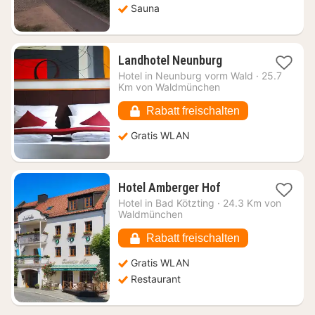
Sauna
1
Landhotel Neunburg
Nacht
Hotel in
Neunburg vorm Wald
·
25.7
ab
Km von Waldmünchen
67,32
€
Rabatt freischalten
Gratis WLAN
1
Hotel Amberger Hof
Nacht
Hotel in
Bad Kötzting
·
24.3 Km von
ab
Waldmünchen
202,42
€
Rabatt freischalten
Gratis WLAN
Restaurant