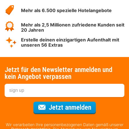
Hotelspecials
Mehr als 6.500 spezielle Hotelangebote
Mehr als 2,5 Millionen zufriedene Kunden seit
20 Jahren
Erstelle deinen einzigartigen Aufenthalt mit
unseren 56 Extras
Jetzt für den Newsletter anmelden und
kein Angebot verpassen
Für den Newsl
Jetzt anmelden
Wir verarbeiten Ihre personenbezogenen Daten gemäß unserer