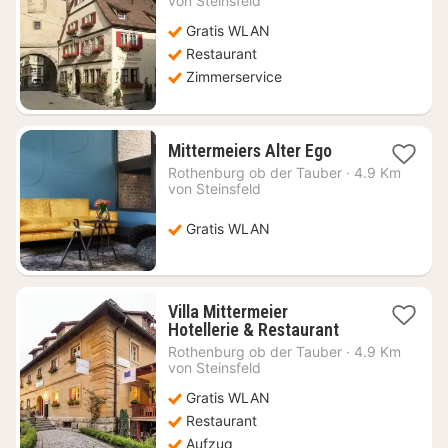
von Steinsfeld
151,40
Gratis WLAN
€
Restaurant
Zimmerservice
1
Mittermeiers Alter Ego
Nacht
Rothenburg ob der Tauber
·
4.9 Km
ab
von Steinsfeld
129,60
€
Gratis WLAN
Villa Mittermeier
1
Hotellerie & Restaurant
Nacht
Rothenburg ob der Tauber
·
4.9 Km
ab
von Steinsfeld
114,75
Gratis WLAN
€
Restaurant
Aufzug