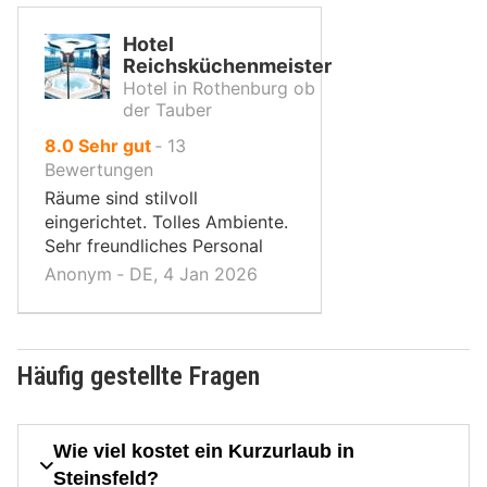
Hotel
Reichsküchenmeister
Hotel in Rothenburg ob
der Tauber
von
8.0
Sehr gut
‐
13
10,
Bewertungen
Räume sind stilvoll
eingerichtet. Tolles Ambiente.
Sehr freundliches Personal
Anonym ‐ DE, 4 Jan 2026
Häufig gestellte Fragen
Wie viel kostet ein Kurzurlaub in
Steinsfeld?