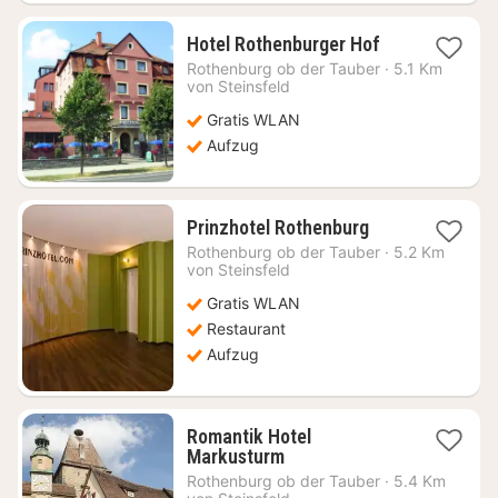
1
Hotel Rothenburger Hof
Nacht
Rothenburg ob der Tauber
·
5.1 Km
ab
von Steinsfeld
68,13
Gratis WLAN
€
Aufzug
1
Prinzhotel Rothenburg
Nacht
Rothenburg ob der Tauber
·
5.2 Km
ab
von Steinsfeld
116,07
Gratis WLAN
€
Restaurant
Aufzug
Romantik Hotel
1
Markusturm
Nacht
Rothenburg ob der Tauber
·
5.4 Km
ab