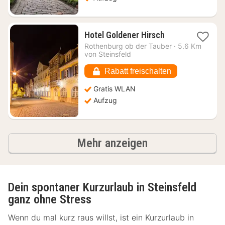
1
Hotel Goldener Hirsch
Nacht
Rothenburg ob der Tauber
·
5.6 Km
ab
von Steinsfeld
113,46
€
Rabatt freischalten
Gratis WLAN
Aufzug
Ergebnisse
Mehr anzeigen
Dein spontaner Kurzurlaub in Steinsfeld
ganz ohne Stress
Wenn du mal kurz raus willst, ist ein Kurzurlaub in