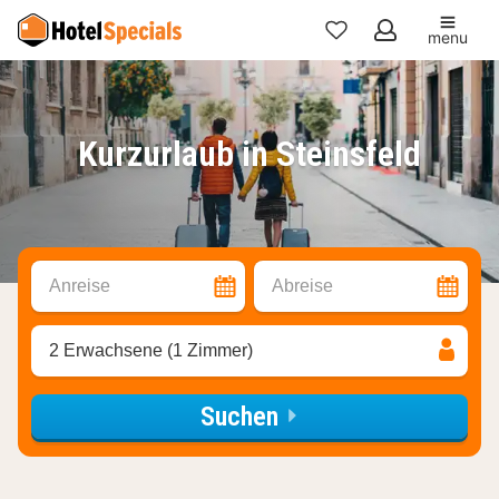
menu
Meine
Favoriten
Kurzurlaub in Steinsfeld
Anreise
Abreise
2 Erwachsene (1 Zimmer)
Suchen