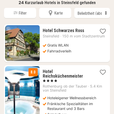
24
Kurzurlaub Hotels in Steinsfeld gefunden
Filter
Karte
1
Hotel Schwarzes Ross
Nacht
Steinsfeld
·
150 m vom Stadtzentrum
ab
116,82
Gratis WLAN
€
Fahrradverleih
Hotel
8.0
1
Reichsküchenmeister
Nacht
, 4 Sterne
ab
Rothenburg ob der Tauber
·
5.4 Km
136
von Steinsfeld
€
Hoteleigener Wellnessbereich
Fränkische Spezialitäten im
Restaurant und 3 Bars