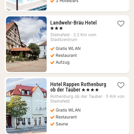
3 Hotelbars
1
Landwehr-Bräu Hotel
Nacht
, 3 Sterne
ab
Steinsfeld
·
2.2 Km vom
137,57
Stadtzentrum
€
Gratis WLAN
Restaurant
Aufzug
Hotel Rappen Rothenburg
1
ob der Tauber
, 4 Sterne
Nacht
Rothenburg ob der Tauber
·
5 Km von
ab
Steinsfeld
129,91
Gratis WLAN
€
Restaurant
Sauna