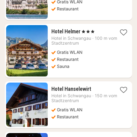
Gratis WLAN
Restaurant
1
Hotel Helmer
, 3 Sterne
Nacht
Hotel in
Schwangau
·
100 m vom
ab
Stadtzentrum
236,45
Gratis WLAN
€
Restaurant
Sauna
1
Hotel Hanselewirt
Nacht
Hotel in
Schwangau
·
150 m vom
ab
Stadtzentrum
219,54
Gratis WLAN
€
Restaurant