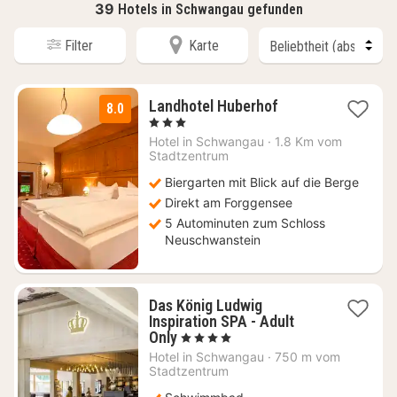
39
Hotels in Schwangau gefunden
Filter
Karte
2
Landhotel Huberhof
8.0
Nächte
, 3 Sterne
ab
Hotel in
Schwangau
·
1.8 Km vom
153
Stadtzentrum
€
Biergarten mit Blick auf die Berge
Direkt am Forggensee
5 Autominuten zum Schloss
Neuschwanstein
Das König Ludwig
Inspiration SPA - Adult
1
Only
, 4 Sterne
Nacht
Hotel in
Schwangau
·
750 m vom
ab
Stadtzentrum
458,41