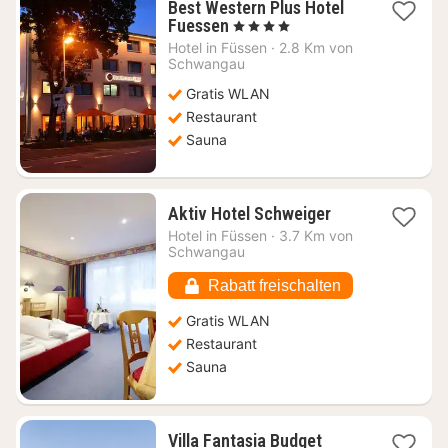
Best Western Plus Hotel
1
Fuessen
, 4 Sterne
Nacht
Hotel in
Füssen
·
2.8 Km von
ab
Schwangau
143,30
Gratis WLAN
€
Restaurant
Sauna
1
Aktiv Hotel Schweiger
Nacht
Hotel in
Füssen
·
3.7 Km von
ab
Schwangau
184,02
€
Rabatt freischalten
Gratis WLAN
Restaurant
Sauna
Villa Fantasia Budget