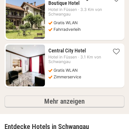
1
Boutique Hotel
Nacht
Hotel in
Füssen
·
3.3 Km von
ab
Schwangau
157,94
Gratis WLAN
€
Fahrradverleih
1
Central City Hotel
Nacht
Hotel in
Füssen
·
3.1 Km von
ab
Schwangau
185,98
Gratis WLAN
€
Zimmerservice
Ergebnisse
Mehr anzeigen
Entdecke Hotels in Schwangau