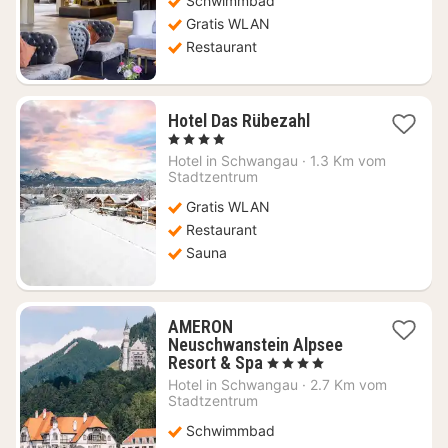
Schwimmbad
€
Gratis WLAN
Restaurant
1
Hotel Das Rübezahl
Nacht
, 4 Sterne
ab
Hotel in
Schwangau
·
1.3 Km vom
371,02
Stadtzentrum
€
Gratis WLAN
Restaurant
Sauna
AMERON
Neuschwanstein Alpsee
1
Resort & Spa
, 4 Sterne
Nacht
Hotel in
Schwangau
·
2.7 Km vom
ab
Stadtzentrum
198,81
Schwimmbad
€