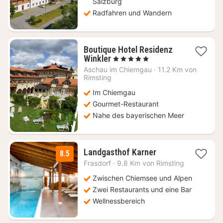
Salzburg
Radfahren und Wandern
Boutique Hotel Residenz
1
Winkler
, 5 Sterne
Nacht
Aschau im Chiemgau
·
11.2 Km von
ab
Rimsting
180
Im Chiemgau
€
Gourmet-Restaurant
Nahe des bayerischen Meer
1
Landgasthof Karner
8.5
Nacht
Frasdorf
·
9.8 Km von Rimsting
ab
129
Zwischen Chiemsee und Alpen
€
Zwei Restaurants und eine Bar
Wellnessbereich