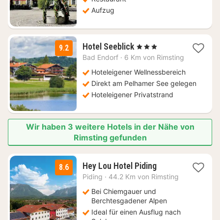
Aufzug
1
Hotel Seeblick
, 3 Sterne
9.2
Nacht
Bad Endorf
·
6 Km von Rimsting
ab
118
Hoteleigener Wellnessbereich
€
Direkt am Pelhamer See gelegen
Hoteleigener Privatstrand
Wir haben 3 weitere Hotels in der Nähe von
Rimsting gefunden
2
Hey Lou Hotel Piding
8.6
Nächte
Piding
·
44.2 Km von Rimsting
ab
64
Bei Chiemgauer und
€
Berchtesgadener Alpen
Ideal für einen Ausflug nach