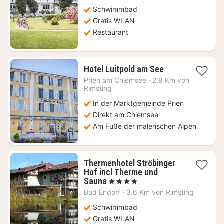
Schwimmbad
Gratis WLAN
Restaurant
2
Hotel Luitpold am See
Nächte
Prien am Chiemsee
·
2.9 Km von
ab
Rimsting
121,52
In der Marktgemeinde Prien
€
Direkt am Chiemsee
Am Fuße der malerischen Alpen
Thermenhotel Ströbinger
Hof incl Therme und
1
Sauna
, 4 Sterne
Nacht
Bad Endorf
·
3.6 Km von Rimsting
ab
159,61
Schwimmbad
€
Gratis WLAN