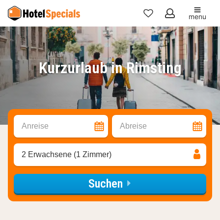
menu
Meine
Favoriten
Kurzurlaub in Rimsting
Anreise
Abreise
2 Erwachsene (1 Zimmer)
Suchen