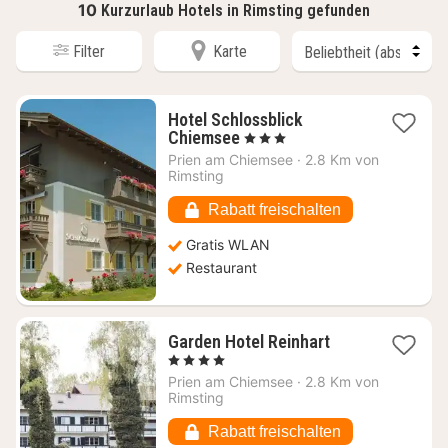
10
Kurzurlaub Hotels in Rimsting gefunden
Filter
Karte
Hotel Schlossblick
1
Chiemsee
, 3 Sterne
Nacht
Prien am Chiemsee
·
2.8 Km von
ab
Rimsting
254,42
€
Rabatt freischalten
Gratis WLAN
Restaurant
1
Garden Hotel Reinhart
Nacht
, 4 Sterne
ab
Prien am Chiemsee
·
2.8 Km von
236,82
Rimsting
€
Rabatt freischalten