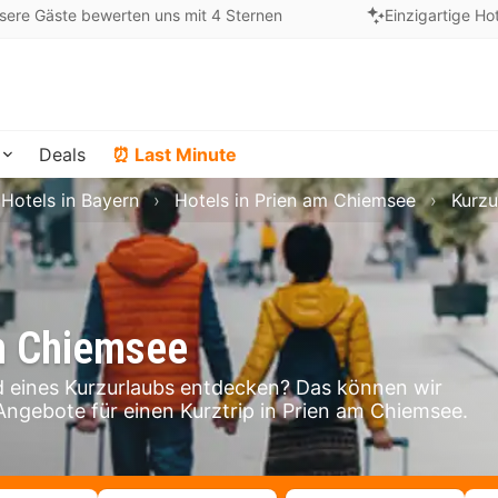
sere Gäste bewerten uns mit 4 Sternen
Einzigartige Ho
Deals
⏰ Last Minute
Hotels in Bayern
Hotels in Prien am Chiemsee
Kurzu
am Chiemsee
eines Kurzurlaubs entdecken? Das können wir
 Angebote für einen Kurztrip in Prien am Chiemsee.