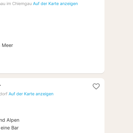
Nacht
hau im Chiemgau
Auf der Karte anzeigen
ab
180
€
n Meer
1
r
Nacht
dorf
Auf der Karte anzeigen
ab
129
€
nd Alpen
 eine Bar