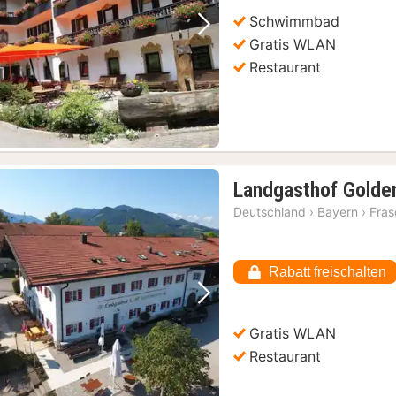
Schwimmbad
Vorheriges Bild
Nächstes Bild
Gratis WLAN
Restaurant
Landgasthof Golden
Deutschland
›
Bayern
›
Fras
Rabatt freischalten
Vorheriges Bild
Nächstes Bild
Gratis WLAN
Restaurant