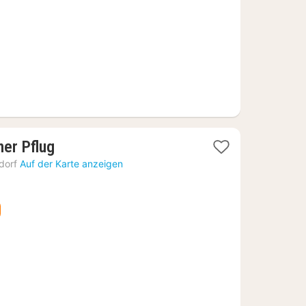
€
1
er Pflug
Nacht
dorf
Auf der Karte anzeigen
ab
146,17
€