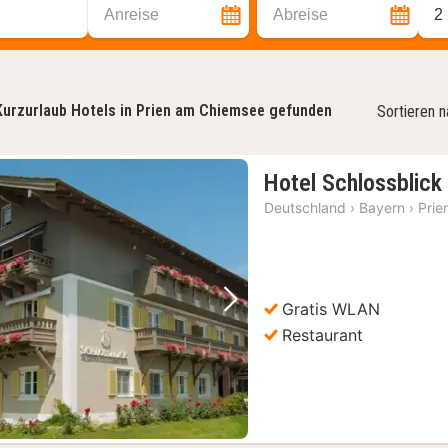
Anreise
Abreise
2
Kurzurlaub Hotels in Prien am Chiemsee gefunden
Sortieren 
Hotel Schlossblic
Deutschland
›
Bayern
›
Prie
Gratis WLAN
Vorheriges Bild
Nächstes Bild
Restaurant