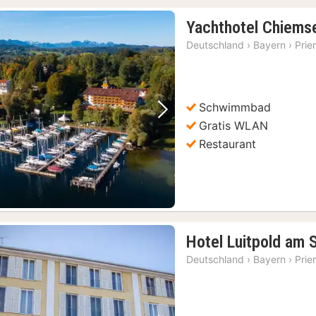
Yachthotel Chiems
Deutschland
›
Bayern
›
Prie
Schwimmbad
Vorheriges Bild
Nächstes Bild
Gratis WLAN
Restaurant
Hotel Luitpold am 
Deutschland
›
Bayern
›
Prie