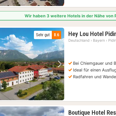
Wir haben 3 weitere Hotels in der Nähe vo
Hey Lou Hotel Pidi
Sehr gut
8.6
Deutschland
›
Bayern
›
Pidi
Bei Chiemgauer und 
Vorheriges Bild
Nächstes Bild
Ideal für einen Ausfl
Radfahren und Wande
Boutique Hotel Res