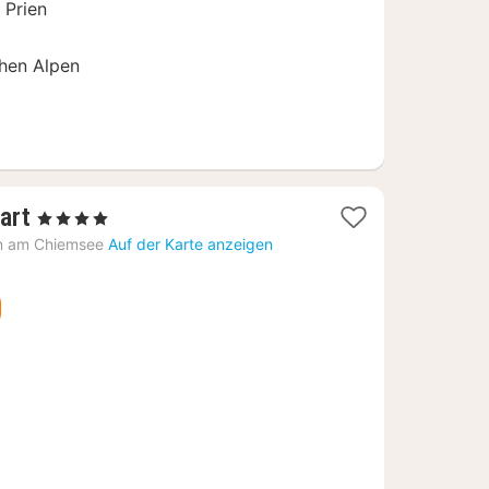
 Prien
hen Alpen
1
art
, 4 Sterne
Nacht
n am Chiemsee
Auf der Karte anzeigen
ab
236,82
€