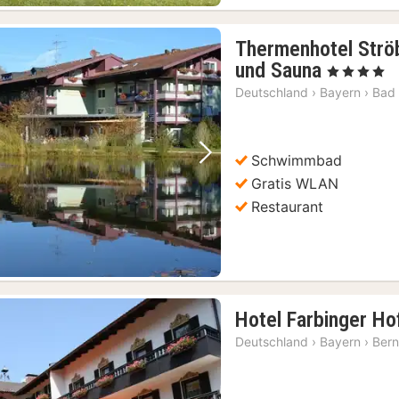
Thermenhotel Ströb
1
und Sauna
, 4 Sterne
Nacht
Deutschland
›
Bayern
›
Bad 
ab
159,61
€
Schwimmbad
Vorheriges Bild
Nächstes Bild
Gratis WLAN
Restaurant
Hotel Farbinger Ho
Deutschland
›
Bayern
›
Ber