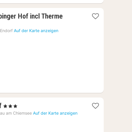
inger Hof incl Therme
Endorf
Auf der Karte anzeigen
1
f
, 3 Sterne
Nacht
nau am Chiemsee
Auf der Karte anzeigen
ab
164,23