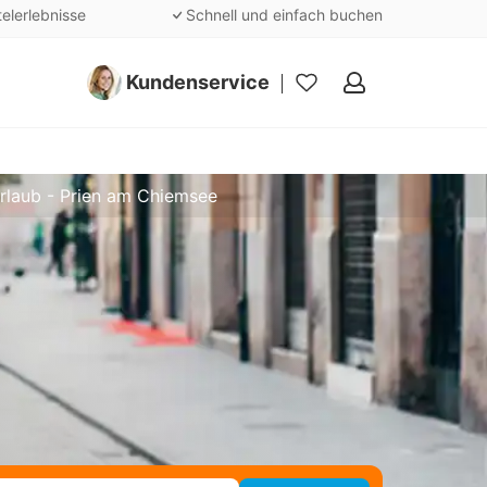
telerlebnisse
Schnell und einfach buchen
Kundenservice
Meine
Favoriten
rlaub - Prien am Chiemsee