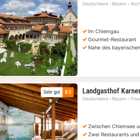
Deutschland
›
Bayern
›
Asc
Im Chiemgau
Vorheriges Bild
Nächstes Bild
Gourmet-Restaurant
Nahe des bayerische
Landgasthof Karne
Sehr gut
8.5
Deutschland
›
Bayern
›
Fras
Zwischen Chiemsee u
Vorheriges Bild
Nächstes Bild
Zwei Restaurants und