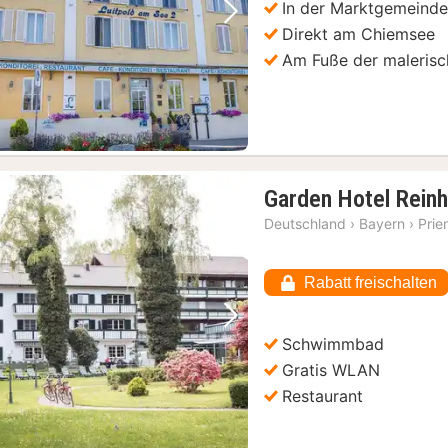
In der Marktgemeinde
Vorheriges Bild
Nächstes Bild
Direkt am Chiemsee
Am Fuße der malerisc
Garden Hotel Reinh
Deutschland
›
Bayern
›
Prie
Rabatt freischalten
Vorheriges Bild
Nächstes Bild
Schwimmbad
Gratis WLAN
Restaurant