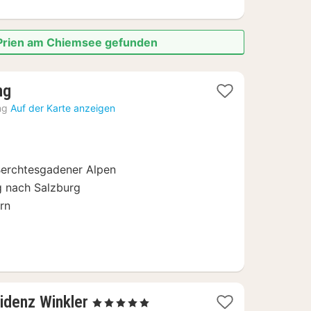
n Prien am Chiemsee gefunden
2
ng
Nächte
ng
Auf der Karte anzeigen
ab
64
€
Berchtesgadener Alpen
ug nach Salzburg
rn
1
idenz Winkler
, 5 Sterne