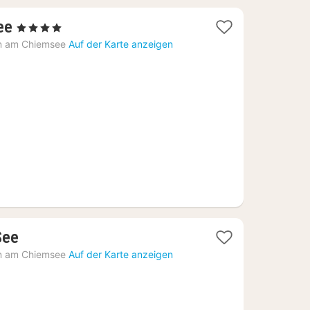
1
ee
, 4 Sterne
Nacht
n am Chiemsee
Auf der Karte anzeigen
ab
251,88
€
2
See
Nächte
n am Chiemsee
Auf der Karte anzeigen
ab
121,52
€