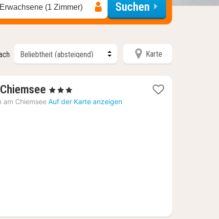
Suchen
 Erwachsene (1 Zimmer)
Karte
nach
1
k Chiemsee
, 3 Sterne
Nacht
n am Chiemsee
Auf der Karte anzeigen
ab
246,30
€