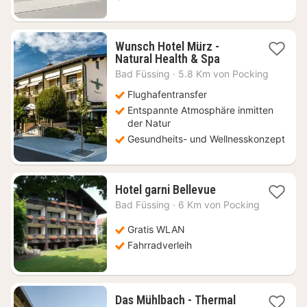
Wunsch Hotel Mürz -
1
Natural Health & Spa
Nacht
Bad Füssing
·
5.8 Km von Pocking
ab
204
Flughafentransfer
€
Entspannte Atmosphäre inmitten
der Natur
Gesundheits- und Wellnesskonzept
1
Hotel garni Bellevue
Nacht
Bad Füssing
·
6 Km von Pocking
ab
115,65
Gratis WLAN
€
Fahrradverleih
Das Mühlbach - Thermal