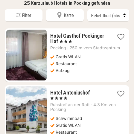
25
Kurzurlaub Hotels in Pocking gefunden
Filter
Karte
Hotel Gasthof Pockinger
1
Hof
, 3 Sterne
Nacht
Pocking
·
250 m vom Stadtzentrum
ab
97,82
Gratis WLAN
€
Restaurant
Aufzug
1
Hotel Antoniushof
Nacht
, 4 Sterne
ab
Ruhstorf an der Rott
·
4.3 Km von
191,59
Pocking
€
Schwimmbad
Gratis WLAN
Restaurant