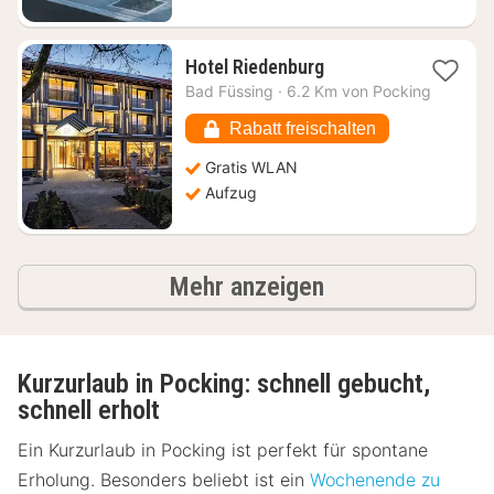
1
Hotel Riedenburg
Nacht
Bad Füssing
·
6.2 Km von Pocking
ab
142,06
Rabatt freischalten
€
Gratis WLAN
Aufzug
Ergebnisse
Mehr anzeigen
Kurzurlaub in Pocking: schnell gebucht,
schnell erholt
Ein Kurzurlaub in Pocking ist perfekt für spontane
Erholung. Besonders beliebt ist ein
Wochenende zu