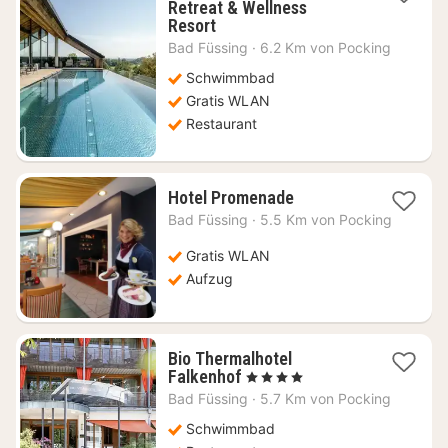
Retreat & Wellness
1
Resort
Nacht
Bad Füssing
·
6.2 Km von Pocking
ab
320,09
Schwimmbad
€
Gratis WLAN
Restaurant
1
Hotel Promenade
Nacht
Bad Füssing
·
5.5 Km von Pocking
ab
150,73
Gratis WLAN
€
Aufzug
Bio Thermalhotel
1
Falkenhof
, 4 Sterne
Nacht
Bad Füssing
·
5.7 Km von Pocking
ab
280,37
Schwimmbad
€