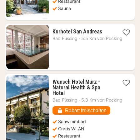
Restaurant
Sauna
1
Kurhotel San Andreas
Nacht
Bad Füssing
·
5.5 Km von Pocking
ab
164,49
€
Wunsch Hotel Mürz -
Natural Health & Spa
1
Hotel
Nacht
Bad Füssing
·
5.8 Km von Pocking
ab
110,01
Rabatt freischalten
€
Schwimmbad
Gratis WLAN
Restaurant