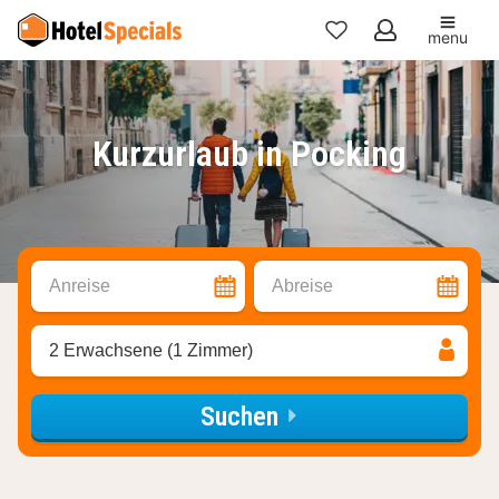
menu
Meine
Favoriten
Kurzurlaub in Pocking
Anreise
Abreise
2 Erwachsene (1 Zimmer)
Suchen