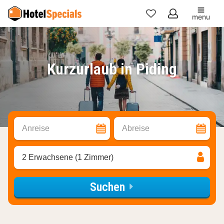
menu
Meine
Favoriten
Kurzurlaub in Piding
Anreise
Abreise
2 Erwachsene (1 Zimmer)
Suchen