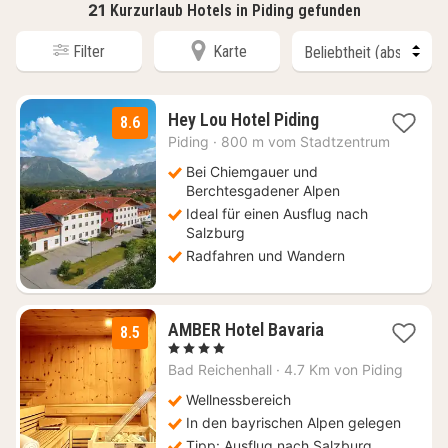
21
Kurzurlaub Hotels in Piding gefunden
Filter
Karte
2
Hey Lou Hotel Piding
8.6
Nächte
Piding
·
800 m vom Stadtzentrum
ab
64
Bei Chiemgauer und
€
Berchtesgadener Alpen
Ideal für einen Ausflug nach
Salzburg
Radfahren und Wandern
1
AMBER Hotel Bavaria
8.5
Nacht
, 4 Sterne
ab
Bad Reichenhall
·
4.7 Km von Piding
155,80
€
Wellnessbereich
In den bayrischen Alpen gelegen
Tipp: Ausflug nach Salzburg