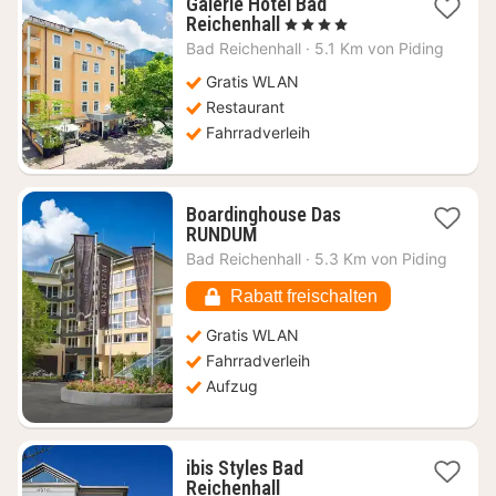
Galerie Hotel Bad
1
Reichenhall
, 4 Sterne
Nacht
Bad Reichenhall
·
5.1 Km von Piding
ab
98,98
Gratis WLAN
€
Restaurant
Fahrradverleih
Boardinghouse Das
1
RUNDUM
Nacht
Bad Reichenhall
·
5.3 Km von Piding
ab
123,63
Rabatt freischalten
€
Gratis WLAN
Fahrradverleih
Aufzug
ibis Styles Bad
1
Reichenhall