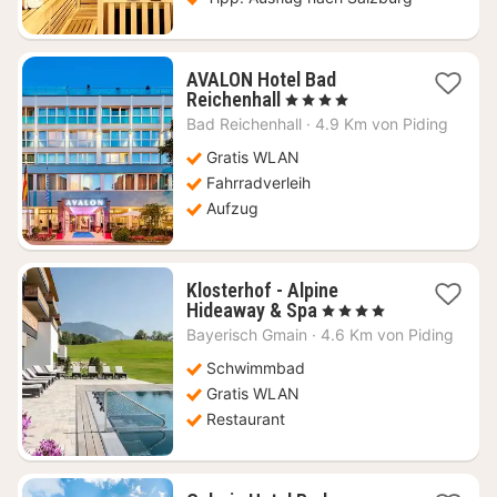
AVALON Hotel Bad
1
Reichenhall
, 4 Sterne
Nacht
Bad Reichenhall
·
4.9 Km von Piding
ab
110,67
Gratis WLAN
€
Fahrradverleih
Aufzug
Klosterhof - Alpine
1
Hideaway & Spa
, 4 Sterne
Nacht
Bayerisch Gmain
·
4.6 Km von Piding
ab
310,37
Schwimmbad
€
Gratis WLAN
Restaurant