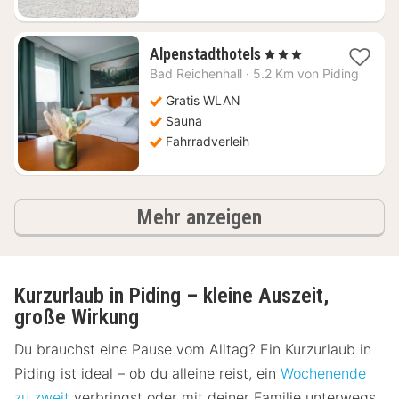
1
Alpenstadthotels
, 3 Sterne
Nacht
Bad Reichenhall
·
5.2 Km von Piding
ab
133,25
Gratis WLAN
€
Sauna
Fahrradverleih
Ergebnisse
Mehr anzeigen
Kurzurlaub in Piding – kleine Auszeit,
große Wirkung
Du brauchst eine Pause vom Alltag? Ein Kurzurlaub in
Piding ist ideal – ob du alleine reist, ein
Wochenende
zu zweit
verbringst oder mit deiner Familie unterwegs