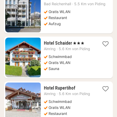
Nacht
Bad Reichenhall
·
5.5 Km von Piding
ab
153,09
Gratis WLAN
€
Restaurant
Aufzug
1
Hotel Schaider
, 3 Sterne
Nacht
Ainring
·
5.6 Km von Piding
ab
147,66
Schwimmbad
€
Gratis WLAN
Sauna
1
Hotel Rupertihof
Nacht
Ainring
·
5.6 Km von Piding
ab
233,64
Schwimmbad
€
Gratis WLAN
Restaurant