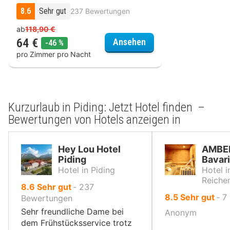
8.6
Sehr gut
237 Bewertungen
ab
118,90 €
64 €
Hey Lou Hotel Piding
Ansehen
Rabatt
-46 %
pro Zimmer pro Nacht
Kurzurlaub in Piding: Jetzt Hotel finden –
Bewertungen von Hotels anzeigen in
Hey Lou Hotel
AMBER
Piding
Bavar
Hotel in Piding
Hotel i
Reichen
von
8.6
Sehr gut
‐
237
von
8.5
Sehr gut
‐
7
10,
Bewertungen
10,
Sehr freundliche Dame bei
Anonym
dem Frühstücksservice trotz