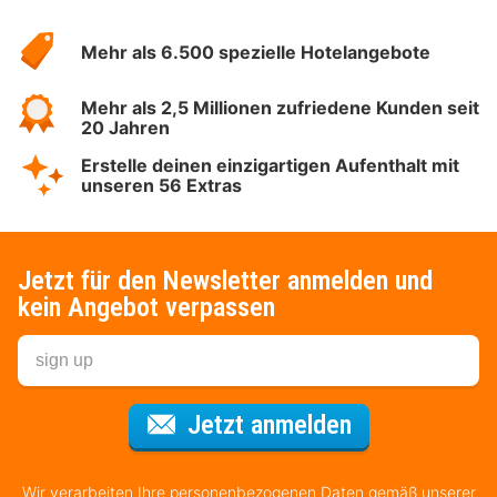
Über
Hotelspecials
Mehr als 6.500 spezielle Hotelangebote
Mehr als 2,5 Millionen zufriedene Kunden seit
20 Jahren
Erstelle deinen einzigartigen Aufenthalt mit
unseren 56 Extras
Jetzt für den Newsletter anmelden und
kein Angebot verpassen
Für den Newsl
Jetzt anmelden
Wir verarbeiten Ihre personenbezogenen Daten gemäß unserer